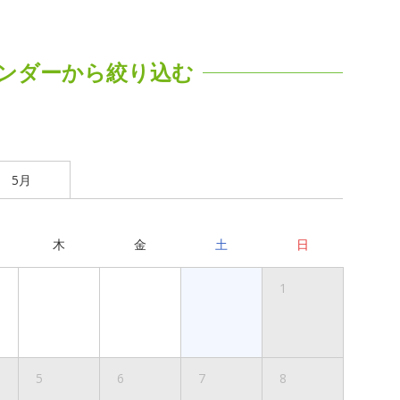
ンダーから絞り込む
5月
木
金
土
日
1
5
6
7
8