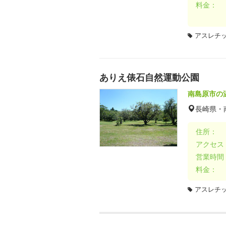
料金：
アスレチ
ありえ俵石自然運動公園
南島原市の
長崎県・
住所：
アクセス
営業時間
料金：
アスレチ