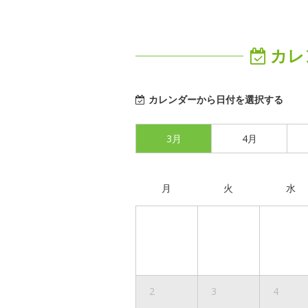
カレ
カレンダーから日付を選択する
3月
4月
月
火
水
2
3
4