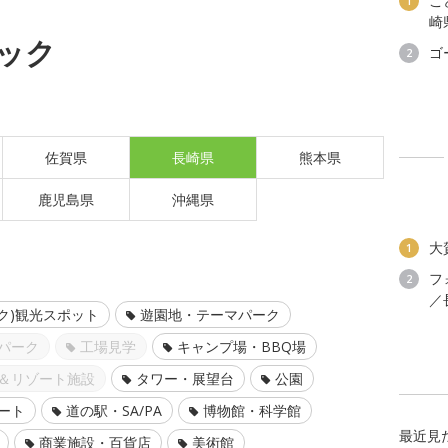
こ
1
崎
ック
ゴ
2
佐賀県
長崎県
熊本県
鹿児島県
沖縄県
大
1
フ
2
／
ク)観光スポット
遊園地・テーマパーク
パーク
工場見学
キャンプ場・BBQ場
＆リゾート施設
タワー・展望台
公園
ート
道の駅・SA/PA
博物館・科学館
最近見
商業施設・百貨店
美術館