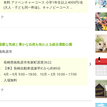
有料 アドベンチャーコース 小学1年生以上4000円/名
(大人・子ども同一料金)。キャノピーコース ...
ック
温暖な気候と豊かな自然を味わえる総合運動公園
南島原市
長崎県南島原市有家町原尾3622
：
【車】長崎自動車道諫早ICから約80分
：
4月～9月 9:00～18:00、10月～3月 10:00～17:00
入場無料
ック