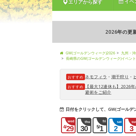
イベ
エリアから探す
2026年の
GW(ゴールデンウィーク)2026
九州・沖
長崎県のGW(ゴールデンウィーク)イベン
ネモフィラ
・
潮干狩り
・
おすすめ
【最大12連休も】202
おすすめ
避術をご紹介
日付をクリックして、GW(ゴールデ
wed
fri
thu
sat
su
4/
5/
29
30
1
2
3