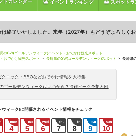
ントカレンダー
イベントランキング
スポットラ
更新は終了いたしました。来年（2027年）もどうぞよろしく
縄のGW(ゴールデンウィーク)イベント・おでかけ観光スポット
ト・おでかけ観光スポット
長崎県のGW(ゴールデンウィーク)スポット
長崎県
ピクニック
・
BBQ
などおでかけ情報を大特集
6年のゴールデンウィークはいつから？混雑ピーク予想と回
ンウィーク)に開催されるイベント情報をチェック
n
mon
tue
wed
thu
fri
sat
sun
4
5
6
7
8
9
10