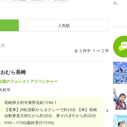
ん。
人気順
した
全 2 件中 1 〜 2 件
おおむら長崎
上陸のフォレストアドベンチャー
大村市
長崎県大村市東野岳町1596-1
：
【電車】JR松原駅からタクシーで約10分 【車】長崎
自動車道大村ICから約20分、東そのぎICから約20分
：
9:00～17:00(最終受付15:00)