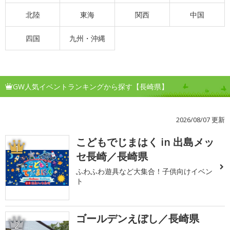
北陸
東海
関西
中国
四国
九州・沖縄
GW人気イベントランキングから探す【長崎県】
2026/08/07 更新
こどもでじまはく in 出島メッ
1
セ長崎／長崎県
ふわふわ遊具など大集合！子供向けイベン
ト
ゴールデンえぼし／長崎県
2