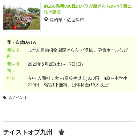
約250品種900株のバラが森きららのバラ園に
咲き誇る
長崎県・佐世保市
花・自然DATA
開催場
九十九島動植物園森きらら バラ園、学習ホールなど
所：
開催期
2026年5月2日(土)～17日(日)
間：
料金:
有料 入園料：大人(高校生以上)830円、4歳～中学生
210円、3歳以下無料。団体料金(15人以上)...
花イベント
テイストオブ九州 春