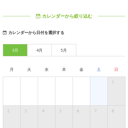
カレンダーから絞り込む
カレンダーから日付を選択する
3月
4月
5月
月
火
水
木
金
土
日
1
2
3
4
5
6
7
8