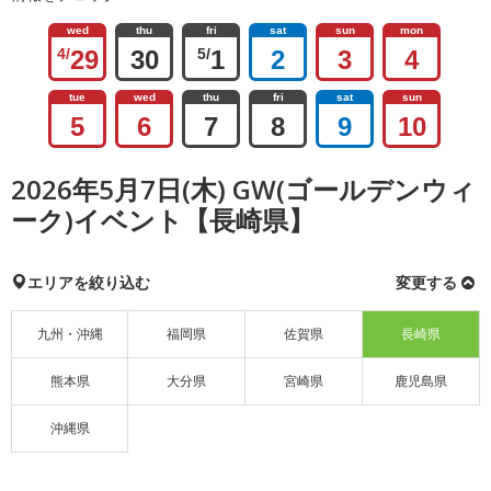
wed
thu
fri
sat
sun
mon
4/
29
30
5/
1
2
3
4
tue
wed
thu
fri
sat
sun
5
6
7
8
9
10
2026年5月7日(木) GW(ゴールデンウィ
ーク)イベント【長崎県】
エリアを絞り込む
変更する
九州・沖縄
福岡県
佐賀県
長崎県
熊本県
大分県
宮崎県
鹿児島県
沖縄県