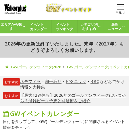
MENU
イベント
イベント
エリアから探
カテゴリ別
最新
カレンダー
ランキング
す
おすすめ
ニュース
2026年の更新は終了いたしました。来年（2027年）も
どうぞよろしくお願いします。
GW(ゴールデンウィーク)2026
GW(ゴールデンウィーク)イベント
ネモフィラ
・
潮干狩り
・
ピクニック
・
BBQ
などおでかけ
おすすめ
情報を大特集
【最大12連休も】2026年のゴールデンウィークはいつか
おすすめ
ら？混雑ピーク予想と回避術をご紹介
GWイベントカレンダー
日付をタップして、GW(ゴールデンウィーク)に開催されるイベント
情報をチェック