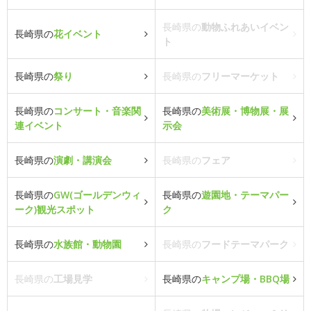
長崎県の
動物ふれあいイベン
長崎県の
花イベント
ト
長崎県の
祭り
長崎県の
フリーマーケット
長崎県の
コンサート・音楽関
長崎県の
美術展・博物展・展
連イベント
示会
長崎県の
演劇・講演会
長崎県の
フェア
長崎県の
GW(ゴールデンウィ
長崎県の
遊園地・テーマパー
ーク)観光スポット
ク
長崎県の
水族館・動物園
長崎県の
フードテーマパーク
長崎県の
工場見学
長崎県の
キャンプ場・BBQ場