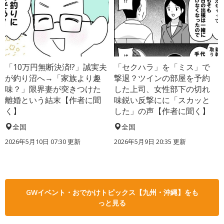
「10万円無断決済!?」誠実夫
「セクハラ」を「ミス」で
が釣り沼へ→「家族より趣
撃退？ツインの部屋を予約
味？」限界妻が突きつけた
した上司、女性部下の切れ
離婚という結末【作者に聞
味鋭い反撃にに「スカッと
く】
した」の声【作者に聞く】
全国
全国
2026年5月10日 07:30 更新
2026年5月9日 20:35 更新
GWイベント・おでかけトピックス【九州・沖縄】をも
っと見る