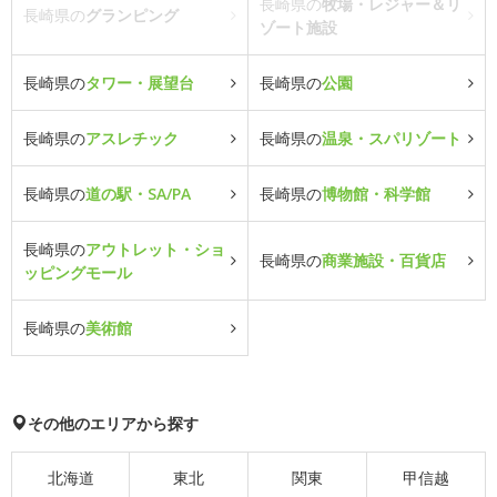
長崎県の
牧場・レジャー＆リ
長崎県の
グランピング
ゾート施設
長崎県の
タワー・展望台
長崎県の
公園
長崎県の
アスレチック
長崎県の
温泉・スパリゾート
長崎県の
道の駅・SA/PA
長崎県の
博物館・科学館
長崎県の
アウトレット・ショ
長崎県の
商業施設・百貨店
ッピングモール
長崎県の
美術館
その他のエリアから探す
北海道
東北
関東
甲信越