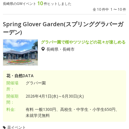
10
長崎県のGWイベント
件ヒットしました
全 10 件中 1 〜 10 件
Spring Glover Garden(スプリンググラバーガ
ーデン)
グラバー園で桜やツツジなどの花々が楽しめる
長崎県・長崎市
花・自然DATA
開催場
グラバー園
所：
開催期
2026年4月1日(水)～6月30日(火)
間：
料金:
有料 一般1300円、高校生・中学生・小学生650円、
未就学児無料
花イベント