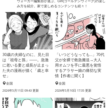
ウォーカー編集部が選ぶ、GW(ゴールデンウィーク)の楽し
み方を紹介。家で楽しめるコンテンツも続々！
30歳の夫婦なのに、見た目
「いつどうなっても…」70代
は「祖母と孫」――。急激
父が全裸で救急搬送→大人
に老いる妻と成長が止まっ
用オムツを手に最悪を覚悟
た夫の漫画が描く「歳と幸
するアラサー娘の痛切な実
せ」
情【作者に聞く】
全国
全国
2026年5月11日 09:43 更新
2026年5月10日 17:35 更新