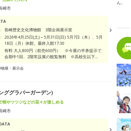
ん。
長崎市
TA
：
長崎歴史文化博物館 3階企画展示室
：
2026年4月25日(土)～5月31日(日) 5月7日（木）、5月
18日（月）休館。最終入館17:30
有料 大人800円（前売600円） ※今展の半券提示で
会期中1回、2階常設展の観覧無料 ※高校生以下...
博物展・展示会
(スプリンググラバーガーデン)
で桜やツツジなどの花々が楽しめる
長崎市
ATA