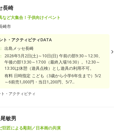
セ長崎
具など大集合！子供向けイベント
長崎市
ント・アクティビティDATA
：
出島メッセ長崎
：
2026年5月2日(土)～10日(日) 午前の部9:30～12:30、
午後の部13:30～17:00（最終入場16:30）。12:30～
13:30は休憩（遊具点検）とし遊具の利用不可。
有料 日時指定 こども（3歳から小学6年生まで）5/2
～6前売1,000円・当日1,200円、5/7...
ント・アクティビティ
松尾敏男
だ巨匠による彫刻／日本画の共演