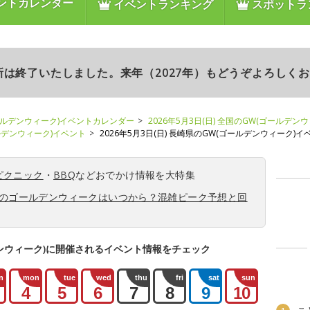
ントカレンダー
イベントランキング
スポットラ
更新は終了いたしました。来年（2027年）もどうぞよろしく
ールデンウィーク)イベントカレンダー
2026年5月3日(日) 全国のGW(ゴールデン
ールデンウィーク)イベント
2026年5月3日(日) 長崎県のGW(ゴールデンウィーク)イ
ピクニック
・
BBQ
などおでかけ情報を大特集
6年のゴールデンウィークはいつから？混雑ピーク予想と回
ンウィーク)に開催されるイベント情報をチェック
n
mon
tue
wed
thu
fri
sat
sun
4
5
6
7
8
9
10