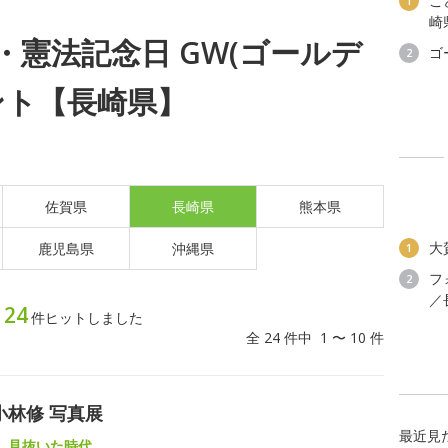
こ
1
崎
日)・憲法記念日 GW(ゴールデ
ゴ
2
ント【長崎県】
佐賀県
長崎県
熊本県
大
鹿児島県
沖縄県
1
フ
2
／
24
ト
件ヒットしました
全 24 件中 1 〜 10 件
小林修 写真展
最近見
、見抜いた時代