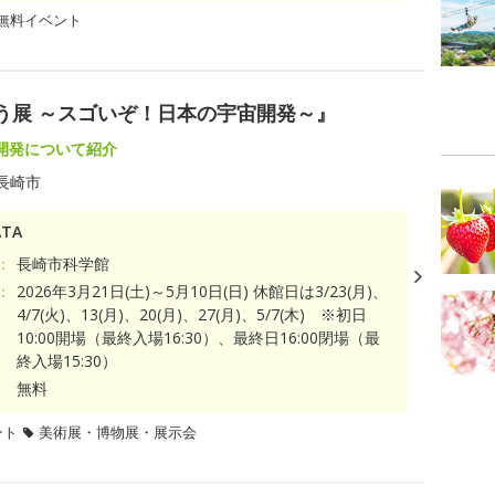
無料イベント
ゅう展 ～スゴいぞ！日本の宇宙開発～』
開発について紹介
長崎市
TA
：
長崎市科学館
：
2026年3月21日(土)～5月10日(日) 休館日は3/23(月)、
4/7(火)、13(月)、20(月)、27(月)、5/7(木) ※初日
10:00開場（最終入場16:30）、最終日16:00閉場（最
終入場15:30）
無料
ント
美術展・博物展・展示会