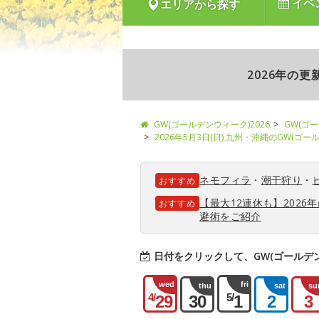
イベ
エリアから探す
2026年の
GW(ゴールデンウィーク)2026
GW(ゴ
2026年5月3日(日) 九州・沖縄のGW(ゴ
ネモフィラ
・
潮干狩り
・
おすすめ
【最大12連休も】202
おすすめ
避術をご紹介
日付をクリックして、GW(ゴールデ
wed
fri
thu
sat
su
4/
5/
29
30
1
2
3