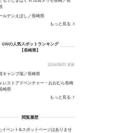
どもでじまはく in 出島メッセ長崎／長
県
ールデンえぼし／長崎県
もっと見る
GWの人気スポットランキング
【長崎県】
2026/08/07 更新
賀キャンプ場／長崎県
ォレストアドベンチャー・おおむら長崎
長崎県
もっと見る
閲覧履歴
たイベント&スポットページはありませ