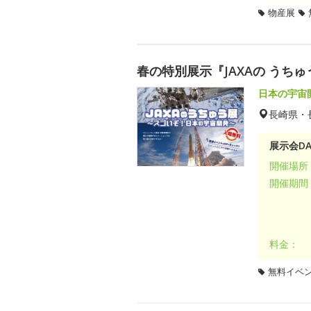
物産展
春の特別展示『JAXAの うち
日本の宇宙
長崎県・
展示会DA
開催場所
開催期間
料金：
無料イベ