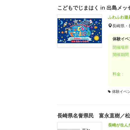
こどもでじまはく in 出島メッ
ふわふわ遊
長崎県・
体験イベ
開催場所
開催期間
料金：
体験イベ
長崎県名誉県民 富永直樹／
長崎が生ん