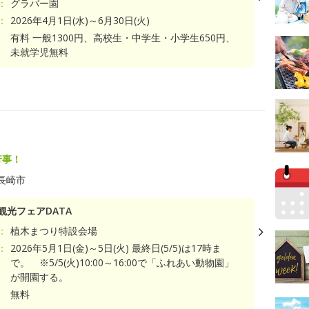
：
グラバー園
：
2026年4月1日(水)～6月30日(火)
有料 一般1300円、高校生・中学生・小学生650円、
未就学児無料
ト
行事！
長崎市
観光フェアDATA
：
植木まつり特設会場
：
2026年5月1日(金)～5日(火) 最終日(5/5)は17時ま
で。 ※5/5(火)10:00～16:00で「ふれあい動物園」
が開園する。
無料