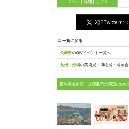
イベント詳細
トップ
X(旧Twitter)
一覧に戻る
長崎県
のGWイベント一覧へ
九州・沖縄
の美術展・博物展・展示会
長崎県美術館 企画展示室周辺のGW