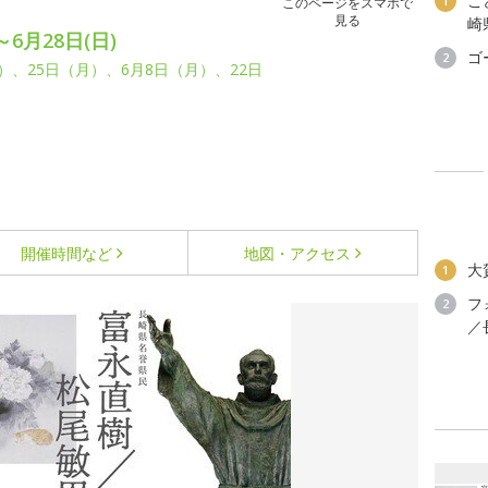
こ
1
このページをスマホで
見る
崎
～6月28日(日)
ゴ
2
月）、25日（月）、6月8日（月）、22日
。
開催時間など
地図・アクセス
大
1
フ
2
／