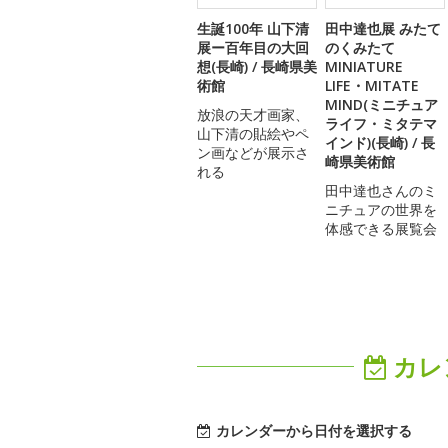
生誕100年 山下清
田中達也展 みたて
展ー百年目の大回
のくみたて
想(長崎) / 長崎県美
MINIATURE
術館
LIFE・MITATE
MIND(ミニチュア
放浪の天才画家、
ライフ・ミタテマ
山下清の貼絵やペ
インド)(長崎) / 長
ン画などが展示さ
崎県美術館
れる
田中達也さんのミ
ニチュアの世界を
体感できる展覧会
カレ
カレンダーから日付を選択する