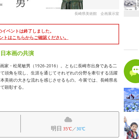
長崎県美術館 企画展示室
のイベントは終了しました。
ントはこちらからご確認ください。
／日本画の共演
本画家・松尾敏男（1926-2016）。ともに長崎市出身である二
いて頭角を現し、生涯を通じてそれぞれの分野を牽引する活躍
日本美術の大きな流れを感じさせるもの。今展では、長崎県名
めて顕彰する。
明日
35℃
／
30℃