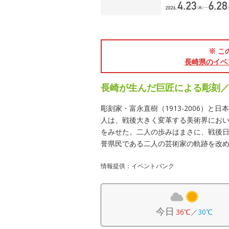
※ こ
長崎県のイベ
長崎が生んだ巨匠による彫刻
彫刻家・富永直樹（1913-2006）と日
人は、戦後大きく変革する美術界にお
をみせた。二人の歩みはまさに、戦後
誉県民である二人の芸術家の軌跡を改
情報提供：イベントバンク
今日
36℃
／
30℃