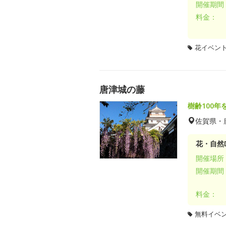
開催期間
料金：
花イベン
唐津城の藤
樹齢100
佐賀県・
花・自然D
開催場所
開催期間
料金：
無料イベ