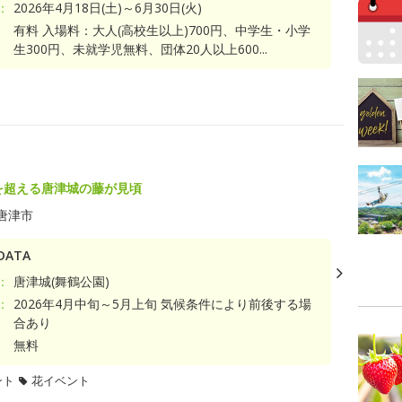
：
2026年4月18日(土)～6月30日(火)
有料 入場料：大人(高校生以上)700円、中学生・小学
生300円、未就学児無料、団体20人以上600...
ト
年を超える唐津城の藤が見頃
唐津市
ATA
：
唐津城(舞鶴公園)
：
2026年4月中旬～5月上旬 気候条件により前後する場
合あり
無料
ント
花イベント