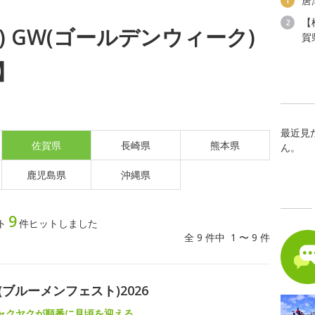
唐
1
【
2
月) GW(ゴールデンウィーク)
賀
】
最近見
佐賀県
長崎県
熊本県
ん。
鹿児島県
沖縄県
9
ト
件ヒットしました
全 9 件中 1 〜 9 件
(ブルーメンフェスト)2026
ャクヤクが順番に見頃を迎える