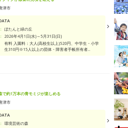
唐津市
ATA
：
ぼたんと緑の丘
：
2026年4月1日(水)～5月31日(日)
有料 入園料：大人(高校生以上)520円、中学生・小学
生310円※15人以上の団体・障害者手帳所有者...
ト
森で約1万本の青モミジが楽しめる
唐津市
ATA
：
環境芸術の森