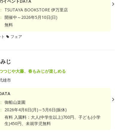
のイベントDATA
：
TSUTAYA BOOKSTORE 伊万里店
：
開催中～2026年5月10日(日)
無料
ント
フェア
もみじ
のつつじや大藤、春もみじが楽しめる
武雄市
ATA
：
御船山楽園
：
2026年4月6日(月)～5月6日(振休)
有料 入園料：大人(中学生以上)700円、子ども(小学
生)450円、未就学児無料