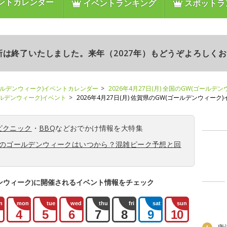
ントカレンダー
イベントランキング
スポットラ
更新は終了いたしました。来年（2027年）もどうぞよろしく
ールデンウィーク)イベントカレンダー
2026年4月27日(月) 全国のGW(ゴールデ
ゴールデンウィーク)イベント
2026年4月27日(月) 佐賀県のGW(ゴールデンウィーク
ピクニック
・
BBQ
などおでかけ情報を大特集
6年のゴールデンウィークはいつから？混雑ピーク予想と回
ンウィーク)に開催されるイベント情報をチェック
n
mon
tue
wed
thu
fri
sat
sun
4
5
6
7
8
9
10