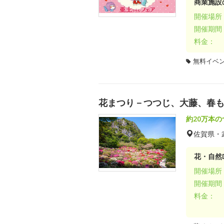
商業施設
開催場所
開催期間
料金：
無料イベ
花まつり－つつじ、大藤、春
約20万本
佐賀県・
花・自然D
開催場所
開催期間
料金：