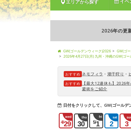
イベ
エリアから探す
2026年の
GW(ゴールデンウィーク)2026
GW(ゴ
2026年4月27日(月) 九州・沖縄のGW(
ネモフィラ
・
潮干狩り
・
おすすめ
【最大12連休も】202
おすすめ
避術をご紹介
日付をクリックして、GW(ゴールデ
wed
fri
thu
sat
su
4/
5/
29
30
1
2
3