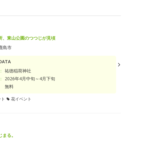
ト
所、東山公園のつつじが見頃
鹿島市
ATA
：
祐徳稲荷神社
：
2026年4月中旬～4月下旬
無料
ント
花イベント
じまる。