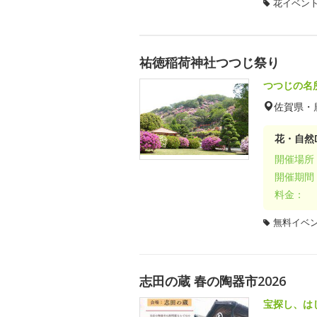
花イベン
祐徳稲荷神社つつじ祭り
つつじの名
佐賀県・
花・自然D
開催場所
開催期間
料金：
無料イベ
志田の蔵 春の陶器市2026
宝探し、は