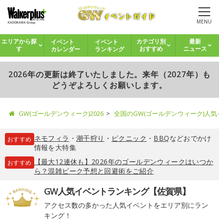
MENU
イベント
イベント
エリアから探
カテゴリ別
最新
カレンダー
ランキング
す
おすすめ
ニュース
2026年の更新は終了いたしました。来年（2027年）も
どうぞよろしくお願いします。
GW(ゴールデンウィーク)2026
全国のGW(ゴールデンウィーク)人
ネモフィラ
・
潮干狩り
・
ピクニック
・
BBQ
などおでかけ
おすすめ
情報を大特集
【最大12連休も】2026年のゴールデンウィークはいつか
おすすめ
ら？混雑ピーク予想と回避術をご紹介
GW人気イベントランキング【佐賀県】
アクセス数の多かった人気イベントをエリア別にラン
キング！