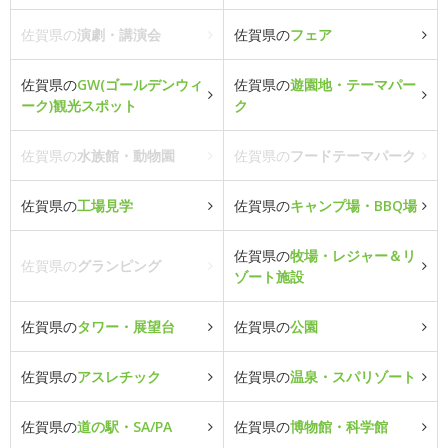
佐賀県の
演劇・講演会
佐賀県の
フェア
佐賀県の
GW(ゴールデンウィ
佐賀県の
遊園地・テーマパー
ーク)観光スポット
ク
佐賀県の
水族館・動物園
佐賀県の
フードテーマパーク
佐賀県の
工場見学
佐賀県の
キャンプ場・BBQ場
佐賀県の
牧場・レジャー＆リ
佐賀県の
グランピング
ゾート施設
佐賀県の
タワー・展望台
佐賀県の
公園
佐賀県の
アスレチック
佐賀県の
温泉・スパリゾート
佐賀県の
道の駅・SA/PA
佐賀県の
博物館・科学館