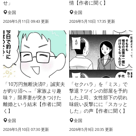
せ」
情【作者に聞く】
全国
全国
2026年5月11日 09:43 更新
2026年5月10日 17:35 更新
「10万円無断決済!?」誠実夫
「セクハラ」を「ミス」で
が釣り沼へ→「家族より趣
撃退？ツインの部屋を予約
味？」限界妻が突きつけた
した上司、女性部下の切れ
離婚という結末【作者に聞
味鋭い反撃にに「スカッと
く】
した」の声【作者に聞く】
全国
全国
2026年5月10日 07:30 更新
2026年5月9日 20:35 更新