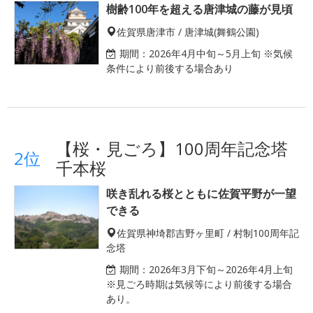
樹齢100年を超える唐津城の藤が見頃
佐賀県唐津市 / 唐津城(舞鶴公園)
期間：
2026年4月中旬～5月上旬 ※気候
条件により前後する場合あり
【桜・見ごろ】100周年記念塔
2位
千本桜
咲き乱れる桜とともに佐賀平野が一望
できる
佐賀県神埼郡吉野ヶ里町 / 村制100周年記
念塔
期間：
2026年3月下旬～2026年4月上旬
※見ごろ時期は気候等により前後する場合
あり。