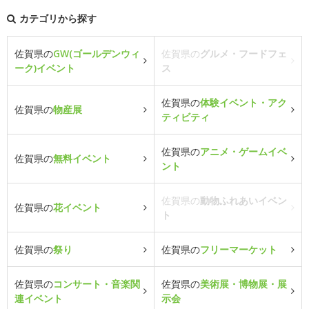
カテゴリから探す
佐賀県の
GW(ゴールデンウィ
佐賀県の
グルメ・フードフェ
ーク)イベント
ス
佐賀県の
体験イベント・アク
佐賀県の
物産展
ティビティ
佐賀県の
アニメ・ゲームイベ
佐賀県の
無料イベント
ント
佐賀県の
動物ふれあいイベン
佐賀県の
花イベント
ト
佐賀県の
祭り
佐賀県の
フリーマーケット
佐賀県の
コンサート・音楽関
佐賀県の
美術展・博物展・展
連イベント
示会