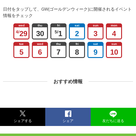
日付をタップして、GW(ゴールデンウィーク)に開催されるイベント
情報をチェック
wed
thu
fri
sat
sun
mon
4/
29
30
5/
1
2
3
4
tue
wed
thu
fri
sat
sun
5
6
7
8
9
10
おすすめ情報
シェアする
シェア
友だちに送る