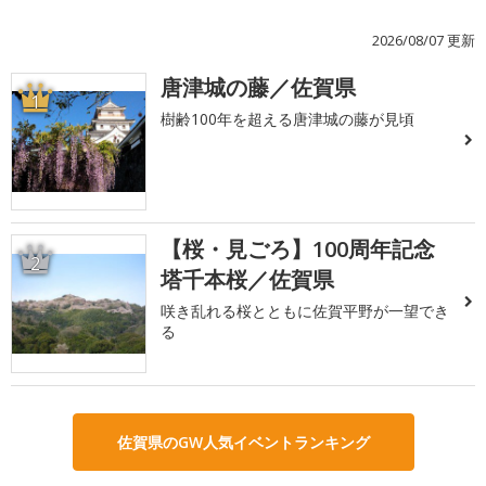
2026/08/07 更新
唐津城の藤／佐賀県
1
樹齢100年を超える唐津城の藤が見頃
【桜・見ごろ】100周年記念
2
塔千本桜／佐賀県
咲き乱れる桜とともに佐賀平野が一望でき
る
佐賀県のGW人気イベントランキング