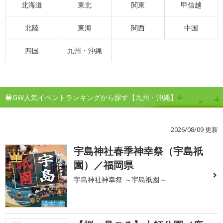
北海道
東北
関東
甲信越
北陸
東海
関西
中国
四国
九州・沖縄
GW人気イベントランキングから探す【九州・沖縄】
2026/08/09 更新
宇島神社春季神幸祭（宇島祇
1
園）／福岡県
宇島神社神幸祭 ～宇島祇園～