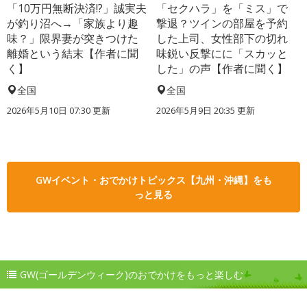
「10万円無断決済!?」誠実夫
「セクハラ」を「ミス」で
が釣り沼へ→「家族より趣
撃退？ツインの部屋を予約
味？」限界妻が突きつけた
した上司、女性部下の切れ
離婚という結末【作者に聞
味鋭い反撃にに「スカッと
く】
した」の声【作者に聞く】
全国
全国
2026年5月10日 07:30 更新
2026年5月9日 20:35 更新
GWイベント・おでかけトピックス【九州・沖縄】をも
っと見る
GW(ゴールデンウィーク)のおでかけをもっと楽しむ