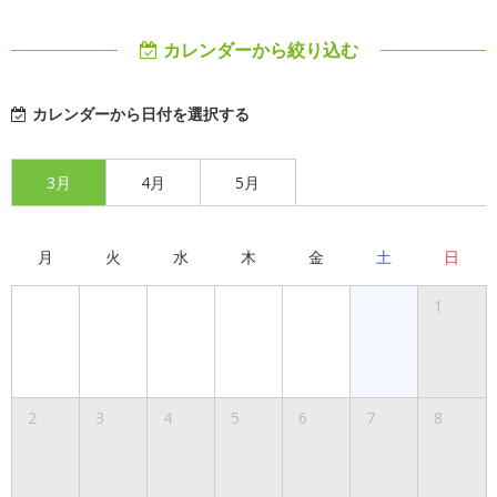
カレンダーから絞り込む
カレンダーから日付を選択する
3月
4月
5月
月
火
水
木
金
土
日
1
2
3
4
5
6
7
8