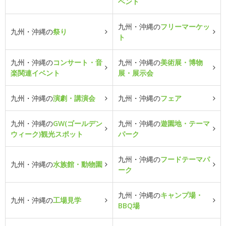
ベント
九州・沖縄の
フリーマーケッ
九州・沖縄の
祭り
ト
九州・沖縄の
コンサート・音
九州・沖縄の
美術展・博物
楽関連イベント
展・展示会
九州・沖縄の
演劇・講演会
九州・沖縄の
フェア
九州・沖縄の
GW(ゴールデン
九州・沖縄の
遊園地・テーマ
ウィーク)観光スポット
パーク
九州・沖縄の
フードテーマパ
九州・沖縄の
水族館・動物園
ーク
九州・沖縄の
キャンプ場・
九州・沖縄の
工場見学
BBQ場