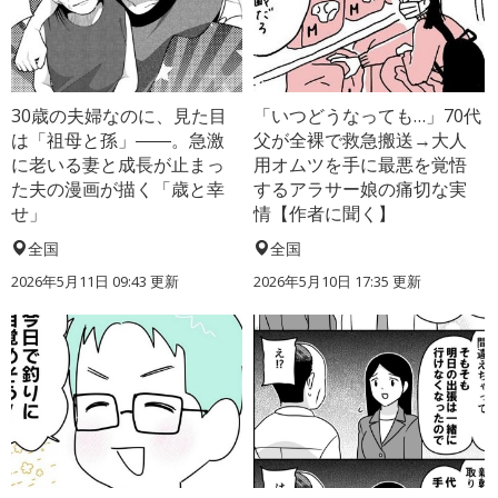
30歳の夫婦なのに、見た目
「いつどうなっても…」70代
は「祖母と孫」――。急激
父が全裸で救急搬送→大人
に老いる妻と成長が止まっ
用オムツを手に最悪を覚悟
た夫の漫画が描く「歳と幸
するアラサー娘の痛切な実
せ」
情【作者に聞く】
全国
全国
2026年5月11日 09:43 更新
2026年5月10日 17:35 更新