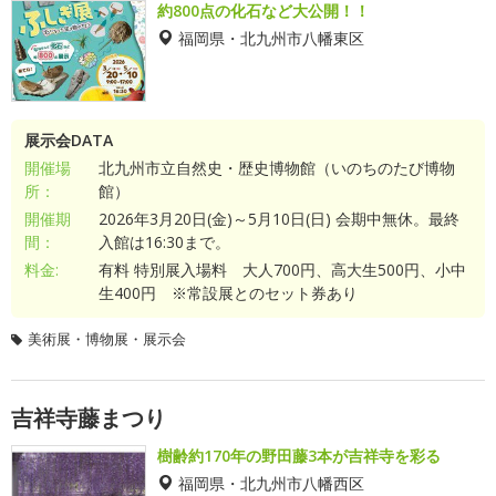
約800点の化石など大公開！！
福岡県・北九州市八幡東区
展示会DATA
開催場
北九州市立自然史・歴史博物館（いのちのたび博物
所：
館）
開催期
2026年3月20日(金)～5月10日(日) 会期中無休。最終
間：
入館は16:30まで。
料金:
有料 特別展入場料 大人700円、高大生500円、小中
生400円 ※常設展とのセット券あり
美術展・博物展・展示会
吉祥寺藤まつり
樹齢約170年の野田藤3本が吉祥寺を彩る
福岡県・北九州市八幡西区