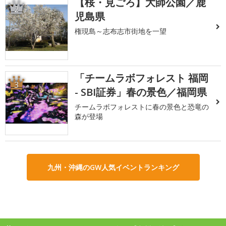
【桜・見ごろ】大師公園／鹿
2
児島県
権現島～志布志市街地を一望
「チームラボフォレスト 福岡
3
- SBI証券」春の景色／福岡県
チームラボフォレストに春の景色と恐竜の
森が登場
九州・沖縄のGW人気イベントランキング