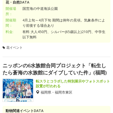
花・自然DATA
開催場
国営海の中道海浜公園
所：
開催期
4月上旬～4月下旬 期間は例年の見頃。気象条件によ
間：
り前後する場合あり
料金:
有料 大人450円、シルバー(65歳以上)210円、中学生
以下無料
花イベント
ニッポンの6水族館合同プロジェクト「転生し
たら蒼海の水族館にダイブしていた件」(福岡)
転スラとコラボした特別展示やフォトスポット
設置が行われる
福岡県・福岡市東区
動物関連イベントDATA