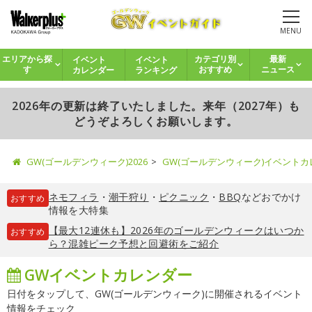
MENU
イベント
イベント
エリアから探
カテゴリ別
最新
カレンダー
ランキング
す
おすすめ
ニュース
2026年の更新は終了いたしました。来年（2027年）も
どうぞよろしくお願いします。
GW(ゴールデンウィーク)2026
GW(ゴールデンウィーク)イベント
ネモフィラ
・
潮干狩り
・
ピクニック
・
BBQ
などおでかけ
おすすめ
情報を大特集
【最大12連休も】2026年のゴールデンウィークはいつか
おすすめ
ら？混雑ピーク予想と回避術をご紹介
GWイベントカレンダー
日付をタップして、GW(ゴールデンウィーク)に開催されるイベント
情報をチェック