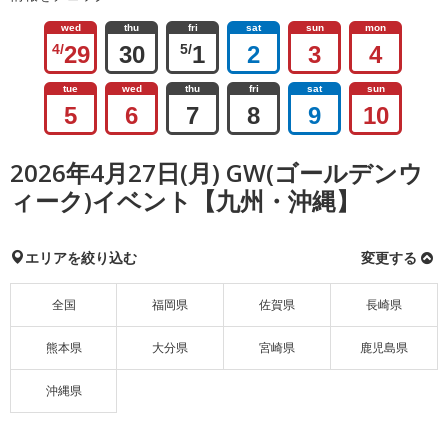
wed
thu
fri
sat
sun
mon
4/
29
30
5/
1
2
3
4
tue
wed
thu
fri
sat
sun
5
6
7
8
9
10
2026年4月27日(月) GW(ゴールデンウ
ィーク)イベント【九州・沖縄】
エリアを絞り込む
変更する
全国
福岡県
佐賀県
長崎県
熊本県
大分県
宮崎県
鹿児島県
沖縄県