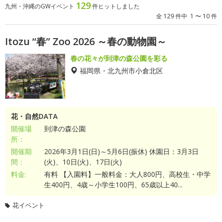
129
九州・沖縄のGWイベント
件ヒットしました
全 129 件中 1 〜 10 件
Itozu “春” Zoo 2026 ～春の動物園～
春の花々が到津の森公園を彩る
福岡県・北九州市小倉北区
花・自然DATA
開催場
到津の森公園
所：
開催期
2026年3月1日(日)～5月6日(振休) 休園日：3月3日
間：
(火)、10日(火)、17日(火)
料金:
有料 【入園料】一般料金：大人800円、高校生・中学
生400円、4歳～小学生100円、65歳以上40...
花イベント