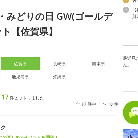
唐
1
【
2
月)・みどりの日 GW(ゴールデ
賀
ント【佐賀県】
最近見
佐賀県
長崎県
熊本県
ん。
鹿児島県
沖縄県
17
ト
件ヒットしました
全 17 件中 1 〜 10 件
ーク
なで楽しめるイベントを開催！