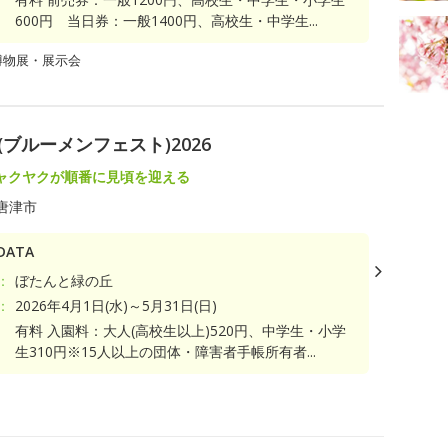
600円 当日券：一般1400円、高校生・中学生...
博物展・展示会
(ブルーメンフェスト)2026
ャクヤクが順番に見頃を迎える
唐津市
ATA
：
ぼたんと緑の丘
：
2026年4月1日(水)～5月31日(日)
有料 入園料：大人(高校生以上)520円、中学生・小学
生310円※15人以上の団体・障害者手帳所有者...
ト