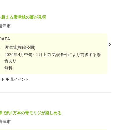
年を超える唐津城の藤が見頃
唐津市
ATA
：
唐津城(舞鶴公園)
：
2026年4月中旬～5月上旬 気候条件により前後する場
合あり
無料
ント
花イベント
森で約1万本の青モミジが楽しめる
唐津市