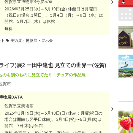
：
佐賀県立博物館3号展示室
：
2026年3月25日(水)～6月19日(金) 休館日は月曜日
（祝日の場合は翌日）、5月4日（月）～6日（水）は
開館、5月7日（木）は休館
無料
ント
美術展・博物展・展示会
ュア ライフ)展2 ー田中達也 見立ての世界ー(佐賀)
ものを別のものに見立てたミニチュアの作品展
佐賀市
博物展DATA
：
佐賀県立美術館
：
2026年3月19日(木)～5月10日(日) 休み：月曜(祝日の
場合は開館し翌平日休館)、5月4日(祝)〜6日(振休)は
開館、7日(木)は休館
有料 前売券：一般1200円、高校生・中学生・小学生