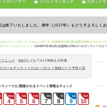
ントカレンダー
イベントランキング
スポットラ
更新は終了いたしました。来年（2027年）もどうぞよろしく
ールデンウィーク)イベントカレンダー
2026年5月4日(月) 全国のGW(ゴールデン
ールデンウィーク)イベント
2026年5月4日(月) 佐賀県のGW(ゴールデンウィーク)イ
ピクニック
・
BBQ
などおでかけ情報を大特集
6年のゴールデンウィークはいつから？混雑ピーク予想と回
ンウィーク)に開催されるイベント情報をチェック
n
mon
tue
wed
thu
fri
sat
sun
4
5
6
7
8
9
10