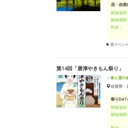
花・自然D
開催場所
開催期間
料金：
花イベン
第14回「唐津やきもん祭り」
～食と器の
佐賀県・
祭りDAT
開催場所
開催期間
料金：