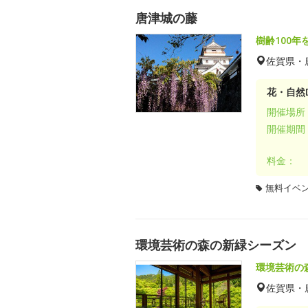
唐津城の藤
樹齢100
佐賀県・
花・自然D
開催場所
開催期間
料金：
無料イベ
環境芸術の森の新緑シーズン
環境芸術の
佐賀県・