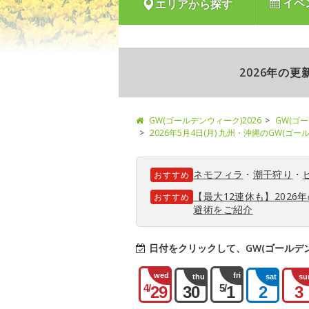
イベ
エリアから探す
2026年の
GW(ゴールデンウィーク)2026
GW(ゴ
2026年5月4日(月) 九州・沖縄のGW(ゴ
ネモフィラ
・
潮干狩り
・
おすすめ
【最大12連休も】202
おすすめ
避術をご紹介
日付をクリックして、GW(ゴールデ
wed
fri
thu
sat
su
4/
5/
29
30
1
2
3