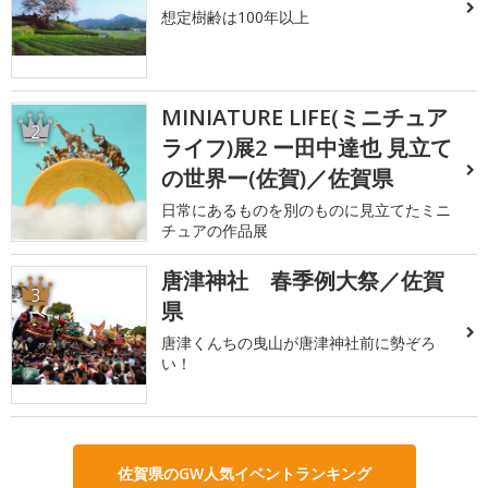
想定樹齢は100年以上
MINIATURE LIFE(ミニチュア
2
ライフ)展2 ー田中達也 見立て
の世界ー(佐賀)／佐賀県
日常にあるものを別のものに見立てたミニ
チュアの作品展
唐津神社 春季例大祭／佐賀
3
県
唐津くんちの曳山が唐津神社前に勢ぞろ
い！
佐賀県のGW人気イベントランキング