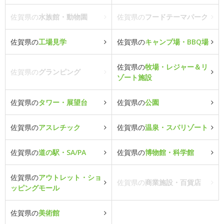
佐賀県の
水族館・動物園
佐賀県の
フードテーマパーク
佐賀県の
工場見学
佐賀県の
キャンプ場・BBQ場
佐賀県の
牧場・レジャー＆リ
佐賀県の
グランピング
ゾート施設
佐賀県の
タワー・展望台
佐賀県の
公園
佐賀県の
アスレチック
佐賀県の
温泉・スパリゾート
佐賀県の
道の駅・SA/PA
佐賀県の
博物館・科学館
佐賀県の
アウトレット・ショ
佐賀県の
商業施設・百貨店
ッピングモール
佐賀県の
美術館