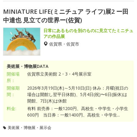
MINIATURE LIFE(ミニチュア ライフ)展2 ー田
中達也 見立ての世界ー(佐賀)
日常にあるものを別のものに見立てたミニチュ
アの作品展
佐賀県・佐賀市
美術展・博物展DATA
開催場
佐賀県立美術館 2・3・4号展示室
所：
開催期
2026年3月19日(木)～5月10日(日) 休み：月曜(祝日の
間：
場合は開館し翌平日休館)、5月4日(祝)〜6日(振休)は
開館、7日(木)は休館
料金:
有料 前売券：一般1200円、高校生・中学生・小学生
600円 当日券：一般1400円、高校生・中学生...
美術展・博物展・展示会