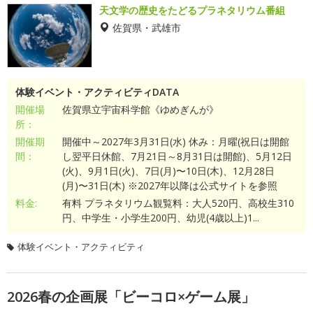
天文学の歴史をたどるプラネタリウム番組
佐賀県・武雄市
体験イベント・アクティビティDATA
開催場
佐賀県立宇宙科学館《ゆめぎんが》
所：
開催期
開催中～2027年3月31日(水) 休み：月曜(祝日は開館
間：
し翌平日休館、7月21日～8月31日は開館)、5月12日
(火)、9月1日(火)、7日(月)〜10日(木)、12月28日
(月)〜31日(木) ※2027年以降は公式サイトを参照
料金:
有料 プラネタリウム観覧料：大人520円、高校生310
円、中学生・小学生200円、幼児(4歳以上)1...
体験イベント・アクティビティ
2026春の企画展「ビーコロ×ゲーム展」