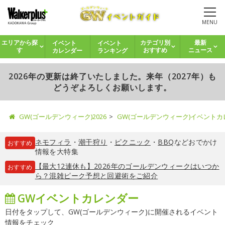
MENU
イベント
イベント
エリアから探
カテゴリ別
最新
カレンダー
ランキング
す
おすすめ
ニュース
2026年の更新は終了いたしました。来年（2027年）も
どうぞよろしくお願いします。
GW(ゴールデンウィーク)2026
GW(ゴールデンウィーク)イベント
ネモフィラ
・
潮干狩り
・
ピクニック
・
BBQ
などおでかけ
おすすめ
情報を大特集
【最大12連休も】2026年のゴールデンウィークはいつか
おすすめ
ら？混雑ピーク予想と回避術をご紹介
GWイベントカレンダー
日付をタップして、GW(ゴールデンウィーク)に開催されるイベント
情報をチェック