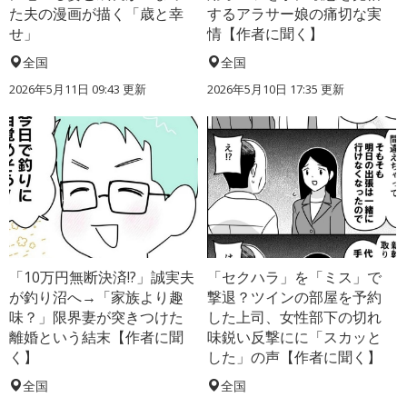
た夫の漫画が描く「歳と幸
するアラサー娘の痛切な実
せ」
情【作者に聞く】
全国
全国
2026年5月11日 09:43 更新
2026年5月10日 17:35 更新
「10万円無断決済!?」誠実夫
「セクハラ」を「ミス」で
が釣り沼へ→「家族より趣
撃退？ツインの部屋を予約
味？」限界妻が突きつけた
した上司、女性部下の切れ
離婚という結末【作者に聞
味鋭い反撃にに「スカッと
く】
した」の声【作者に聞く】
全国
全国