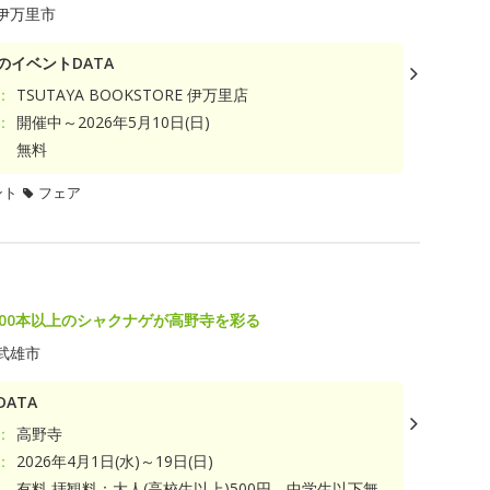
伊万里市
のイベントDATA
：
TSUTAYA BOOKSTORE 伊万里店
：
開催中～2026年5月10日(日)
無料
ント
フェア
000本以上のシャクナゲが高野寺を彩る
武雄市
ATA
：
高野寺
：
2026年4月1日(水)～19日(日)
有料 拝観料：大人(高校生以上)500円、中学生以下無