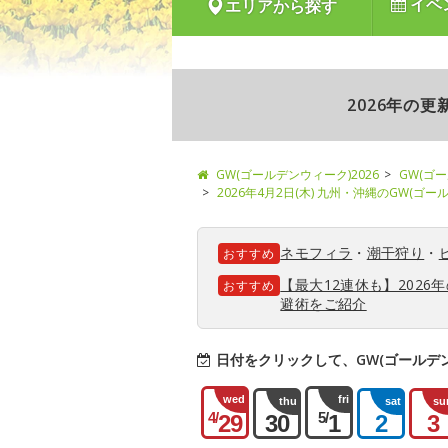
イベ
エリアから探す
2026年の
GW(ゴールデンウィーク)2026
GW(ゴ
2026年4月2日(木) 九州・沖縄のGW(ゴ
ネモフィラ
・
潮干狩り
・
おすすめ
【最大12連休も】202
おすすめ
避術をご紹介
日付をクリックして、GW(ゴールデ
wed
fri
thu
sat
su
4/
5/
29
30
1
2
3