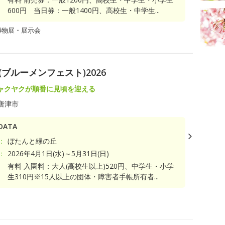
600円 当日券：一般1400円、高校生・中学生...
博物展・展示会
(ブルーメンフェスト)2026
ャクヤクが順番に見頃を迎える
唐津市
ATA
：
ぼたんと緑の丘
：
2026年4月1日(水)～5月31日(日)
有料 入園料：大人(高校生以上)520円、中学生・小学
生310円※15人以上の団体・障害者手帳所有者...
ト