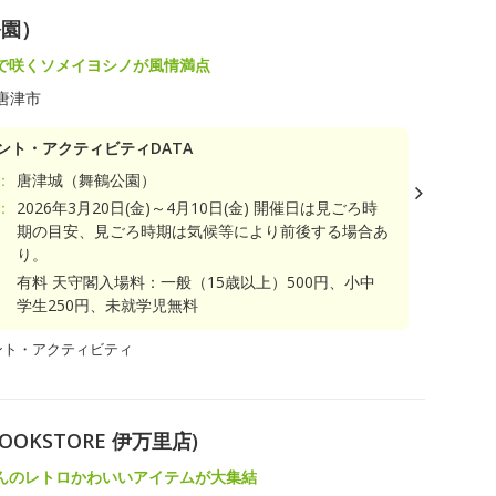
公園）
で咲くソメイヨシノが風情満点
唐津市
ント・アクティビティDATA
：
唐津城（舞鶴公園）
：
2026年3月20日(金)～4月10日(金) 開催日は見ごろ時
期の目安、見ごろ時期は気候等により前後する場合あ
り。
有料 天守閣入場料：一般（15歳以上）500円、小中
学生250円、未就学児無料
ント・アクティビティ
OOKSTORE 伊万里店)
んのレトロかわいいアイテムが大集結