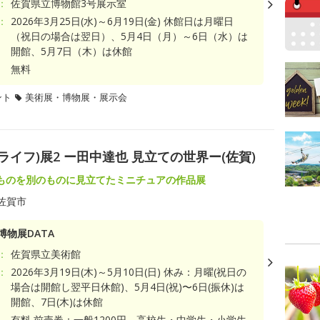
：
佐賀県立博物館3号展示室
：
2026年3月25日(水)～6月19日(金) 休館日は月曜日
（祝日の場合は翌日）、5月4日（月）～6日（水）は
開館、5月7日（木）は休館
無料
ント
美術展・博物展・展示会
ュア ライフ)展2 ー田中達也 見立ての世界ー(佐賀)
ものを別のものに見立てたミニチュアの作品展
佐賀市
博物展DATA
：
佐賀県立美術館
：
2026年3月19日(木)～5月10日(日) 休み：月曜(祝日の
場合は開館し翌平日休館)、5月4日(祝)〜6日(振休)は
開館、7日(木)は休館
有料 前売券：一般1200円、高校生・中学生・小学生