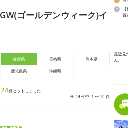
唐
1
【
2
木) GW(ゴールデンウィーク)イ
賀
最近見
佐賀県
長崎県
熊本県
ん。
鹿児島県
沖縄県
24
ト
件ヒットしました
全 24 件中 1 〜 10 件
数の桜の名所