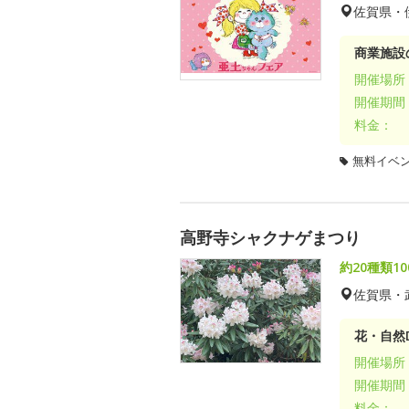
佐賀県・
商業施設
開催場所
開催期間
料金：
無料イベ
高野寺シャクナゲまつり
約20種類1
佐賀県・
花・自然D
開催場所
開催期間
料金：