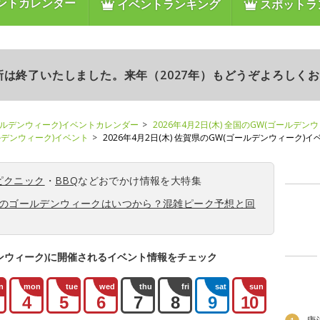
ントカレンダー
イベントランキング
スポットラ
更新は終了いたしました。来年（2027年）もどうぞよろしく
ールデンウィーク)イベントカレンダー
2026年4月2日(木) 全国のGW(ゴールデン
ールデンウィーク)イベント
2026年4月2日(木) 佐賀県のGW(ゴールデンウィーク)イ
ピクニック
・
BBQ
などおでかけ情報を大特集
6年のゴールデンウィークはいつから？混雑ピーク予想と回
ンウィーク)に開催されるイベント情報をチェック
n
mon
tue
wed
thu
fri
sat
sun
4
5
6
7
8
9
10