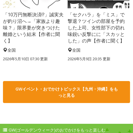
「10万円無断決済!?」誠実夫
「セクハラ」を「ミス」で
が釣り沼へ→「家族より趣
撃退？ツインの部屋を予約
味？」限界妻が突きつけた
した上司、女性部下の切れ
離婚という結末【作者に聞
味鋭い反撃にに「スカッと
く】
した」の声【作者に聞く】
全国
全国
2026年5月10日 07:30 更新
2026年5月9日 20:35 更新
GWイベント・おでかけトピックス【九州・沖縄】をも
っと見る
GW(ゴールデンウィーク)のおでかけをもっと楽しむ