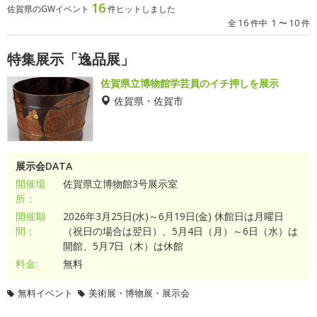
16
佐賀県のGWイベント
件ヒットしました
全 16 件中 1 〜 10 件
特集展示「逸品展」
佐賀県立博物館学芸員のイチ押しを展示
佐賀県・佐賀市
展示会DATA
開催場
佐賀県立博物館3号展示室
所：
開催期
2026年3月25日(水)～6月19日(金) 休館日は月曜日
間：
（祝日の場合は翌日）、5月4日（月）～6日（水）は
開館、5月7日（木）は休館
料金:
無料
無料イベント
美術展・博物展・展示会