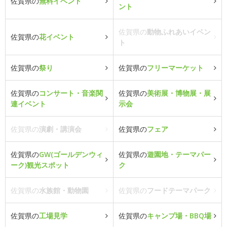
佐賀県の
無料イベント
ント
佐賀県の
動物ふれあいイベン
佐賀県の
花イベント
ト
佐賀県の
祭り
佐賀県の
フリーマーケット
佐賀県の
コンサート・音楽関
佐賀県の
美術展・博物展・展
連イベント
示会
佐賀県の
演劇・講演会
佐賀県の
フェア
佐賀県の
GW(ゴールデンウィ
佐賀県の
遊園地・テーマパー
ーク)観光スポット
ク
佐賀県の
水族館・動物園
佐賀県の
フードテーマパーク
佐賀県の
工場見学
佐賀県の
キャンプ場・BBQ場