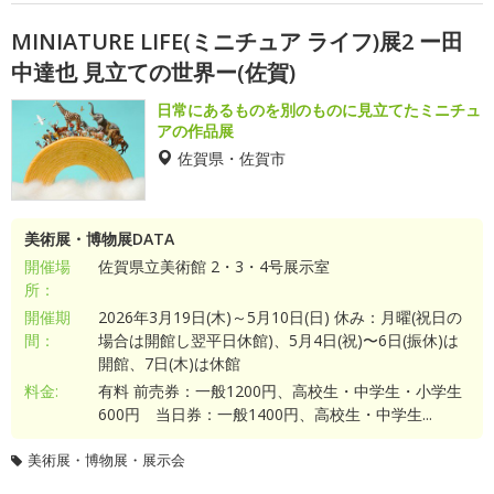
MINIATURE LIFE(ミニチュア ライフ)展2 ー田
中達也 見立ての世界ー(佐賀)
日常にあるものを別のものに見立てたミニチュ
アの作品展
佐賀県・佐賀市
美術展・博物展DATA
開催場
佐賀県立美術館 2・3・4号展示室
所：
開催期
2026年3月19日(木)～5月10日(日) 休み：月曜(祝日の
間：
場合は開館し翌平日休館)、5月4日(祝)〜6日(振休)は
開館、7日(木)は休館
料金:
有料 前売券：一般1200円、高校生・中学生・小学生
600円 当日券：一般1400円、高校生・中学生...
美術展・博物展・展示会