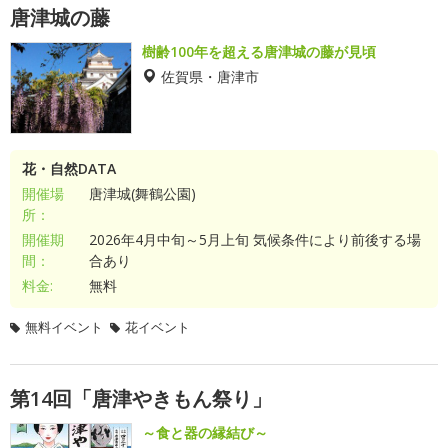
唐津城の藤
樹齢100年を超える唐津城の藤が見頃
佐賀県・唐津市
花・自然DATA
開催場
唐津城(舞鶴公園)
所：
開催期
2026年4月中旬～5月上旬 気候条件により前後する場
間：
合あり
料金:
無料
無料イベント
花イベント
第14回「唐津やきもん祭り」
～食と器の縁結び～