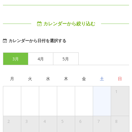
カレンダーから絞り込む
カレンダーから日付を選択する
3月
4月
5月
月
火
水
木
金
土
日
1
2
3
4
5
6
7
8