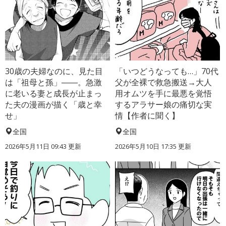
30歳の夫婦なのに、見た目
「いつどうなっても…」70代
は「祖母と孫」――。急激
父が全裸で救急搬送→大人
に老いる妻と成長が止まっ
用オムツを手に最悪を覚悟
た夫の漫画が描く「歳と幸
するアラサー娘の痛切な実
せ」
情【作者に聞く】
全国
全国
2026年5月11日 09:43 更新
2026年5月10日 17:35 更新