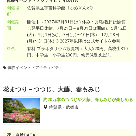
体験イベント・アクティビティDATA
開催場
佐賀県立宇宙科学館《ゆめぎんが》
所：
開催期
開催中～2027年3月31日(水) 休み：月曜(祝日は開館
間：
し翌平日休館、7月21日～8月31日は開館)、5月12日
(火)、9月1日(火)、7日(月)〜10日(木)、12月28日
(月)〜31日(木) ※2027年以降は公式サイトを参照
料金:
有料 プラネタリウム観覧料：大人520円、高校生310
円、中学生・小学生200円、幼児(4歳以上)1...
体験イベント・アクティビティ
花まつり－つつじ、大藤、春もみじ
約20万本のつつじや大藤、春もみじが楽しめる
佐賀県・武雄市
花・自然DATA