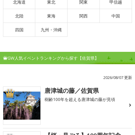
北海道
東北
関東
甲信越
北陸
東海
関西
中国
四国
九州・沖縄
GW人気イベントランキングから探す【佐賀県】
2026/08/07 更新
唐津城の藤／佐賀県
1
樹齢100年を超える唐津城の藤が見頃