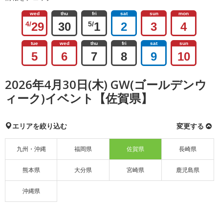
wed
thu
fri
sat
sun
mon
4/
29
30
5/
1
2
3
4
tue
wed
thu
fri
sat
sun
5
6
7
8
9
10
2026年4月30日(木) GW(ゴールデンウ
ィーク)イベント【佐賀県】
エリアを絞り込む
変更する
九州・沖縄
福岡県
佐賀県
長崎県
熊本県
大分県
宮崎県
鹿児島県
沖縄県