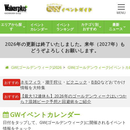
MENU
イベント
イベント
エリアから探
カテゴリ別
最新
カレンダー
ランキング
す
おすすめ
ニュース
2026年の更新は終了いたしました。来年（2027年）も
どうぞよろしくお願いします。
GW(ゴールデンウィーク)2026
GW(ゴールデンウィーク)イベント
ネモフィラ
・
潮干狩り
・
ピクニック
・
BBQ
などおでかけ
おすすめ
情報を大特集
【最大12連休も】2026年のゴールデンウィークはいつか
おすすめ
ら？混雑ピーク予想と回避術をご紹介
GWイベントカレンダー
日付をタップして、GW(ゴールデンウィーク)に開催されるイベント
情報をチェック