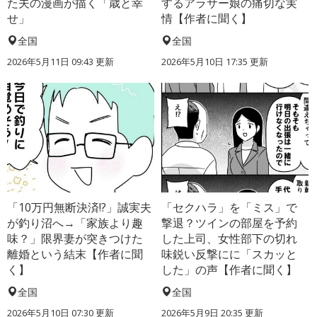
た夫の漫画が描く「歳と幸
するアラサー娘の痛切な実
せ」
情【作者に聞く】
全国
全国
2026年5月11日 09:43 更新
2026年5月10日 17:35 更新
「10万円無断決済!?」誠実夫
「セクハラ」を「ミス」で
が釣り沼へ→「家族より趣
撃退？ツインの部屋を予約
味？」限界妻が突きつけた
した上司、女性部下の切れ
離婚という結末【作者に聞
味鋭い反撃にに「スカッと
く】
した」の声【作者に聞く】
全国
全国
2026年5月10日 07:30 更新
2026年5月9日 20:35 更新