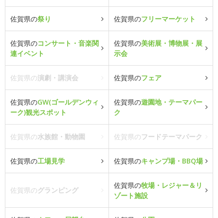
佐賀県の
祭り
佐賀県の
フリーマーケット
佐賀県の
コンサート・音楽関
佐賀県の
美術展・博物展・展
連イベント
示会
佐賀県の
演劇・講演会
佐賀県の
フェア
佐賀県の
GW(ゴールデンウィ
佐賀県の
遊園地・テーマパー
ーク)観光スポット
ク
佐賀県の
水族館・動物園
佐賀県の
フードテーマパーク
佐賀県の
工場見学
佐賀県の
キャンプ場・BBQ場
佐賀県の
牧場・レジャー＆リ
佐賀県の
グランピング
ゾート施設