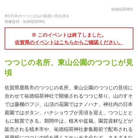
祐徳稲荷神社
約5万本のつつじが山の斜面に咲き誇る
画像提供：祐徳稲荷神社
※ このイベントは終了しました。
佐賀県のイベントはこちらからご確認ください。
つつじの名所、東山公園のつつじが見
頃
佐賀県鹿島市のつつじの名所、東山公園のつつじの見頃に
合わせて祐徳稲荷神社で開催されるつつじ祭り。山のすそ
では藤棚のフジ、山頂の花園ではナノハナ、神社内の日本
庭園ではボタン、ハナショウブが見頃を迎え、つつじとと
もに観賞できる。期間中は、植木や盆栽、園芸資材などが
販売される植木市や、祐徳稲荷神社参集殿前で配布される
画用紙につつじの絵を描くスケッチ大会など、さまざまな