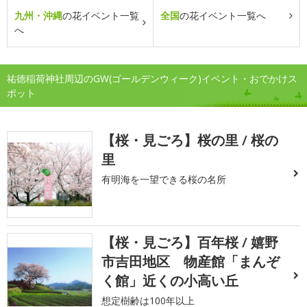
九州・沖縄
の花イベント一覧
全国
の花イベント一覧へ
へ
祐徳稲荷神社周辺のGW(ゴールデンウィーク)イベント・おでかけス
ポット
【桜・見ごろ】桜の里 / 桜の
里
有明海を一望できる桜の名所
【桜・見ごろ】百年桜 / 嬉野
市吉田地区 物産館「まんぞ
く館」近くの小高い丘
想定樹齢は100年以上