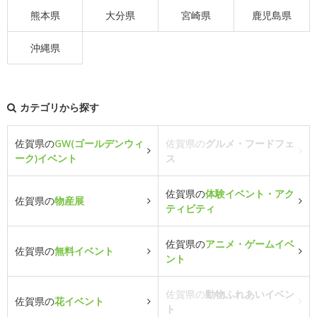
熊本県
大分県
宮崎県
鹿児島県
沖縄県
カテゴリから探す
佐賀県の
GW(ゴールデンウィ
佐賀県の
グルメ・フードフェ
ーク)イベント
ス
佐賀県の
体験イベント・アク
佐賀県の
物産展
ティビティ
佐賀県の
アニメ・ゲームイベ
佐賀県の
無料イベント
ント
佐賀県の
動物ふれあいイベン
佐賀県の
花イベント
ト