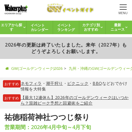
MENU
イベント
イベント
エリアから探
カテゴリ別
最新
カレンダー
ランキング
す
おすすめ
ニュース
2026年の更新は終了いたしました。来年（2027年）も
どうぞよろしくお願いします。
GW(ゴールデンウィーク)2026
九州・沖縄のGW(ゴールデンウィー
ネモフィラ
・
潮干狩り
・
ピクニック
・
BBQ
などおでかけ
おすすめ
情報を大特集
【最大12連休も】2026年のゴールデンウィークはいつか
おすすめ
ら？混雑ピーク予想と回避術をご紹介
祐徳稲荷神社つつじ祭り
営業期間：2026年4月中旬～4月下旬