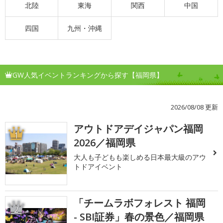
北陸
東海
関西
中国
四国
九州・沖縄
GW人気イベントランキングから探す【福岡県】
2026/08/08 更新
アウトドアデイジャパン福岡
1
2026／福岡県
大人も子どもも楽しめる日本最大級のアウ
トドアイベント
「チームラボフォレスト 福岡
2
- SBI証券」春の景色／福岡県