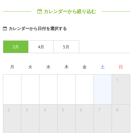
カレンダーから絞り込む
カレンダーから日付を選択する
3月
4月
5月
月
火
水
木
金
土
日
1
2
3
4
5
6
7
8