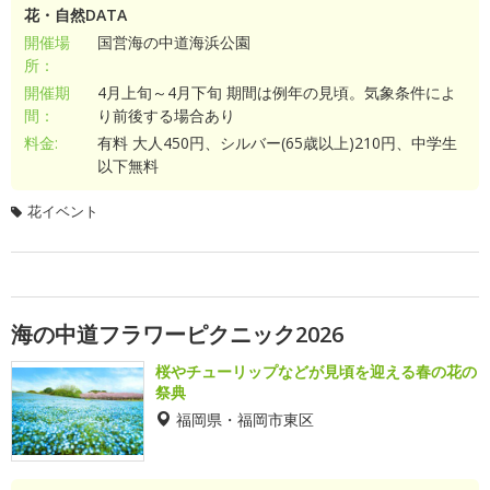
花・自然DATA
開催場
国営海の中道海浜公園
所：
開催期
4月上旬～4月下旬 期間は例年の見頃。気象条件によ
間：
り前後する場合あり
料金:
有料 大人450円、シルバー(65歳以上)210円、中学生
以下無料
花イベント
海の中道フラワーピクニック2026
桜やチューリップなどが見頃を迎える春の花の
祭典
福岡県・福岡市東区