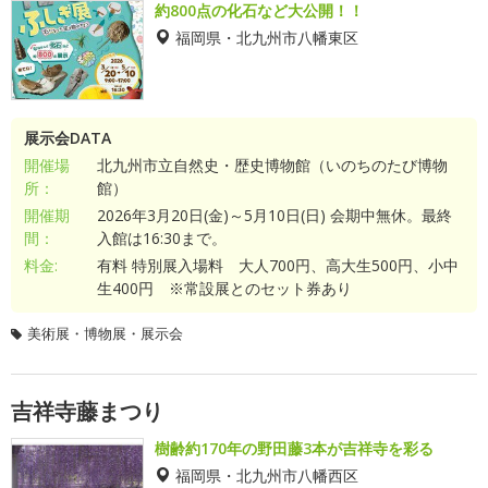
約800点の化石など大公開！！
福岡県・北九州市八幡東区
展示会DATA
開催場
北九州市立自然史・歴史博物館（いのちのたび博物
所：
館）
開催期
2026年3月20日(金)～5月10日(日) 会期中無休。最終
間：
入館は16:30まで。
料金:
有料 特別展入場料 大人700円、高大生500円、小中
生400円 ※常設展とのセット券あり
美術展・博物展・展示会
吉祥寺藤まつり
樹齢約170年の野田藤3本が吉祥寺を彩る
福岡県・北九州市八幡西区