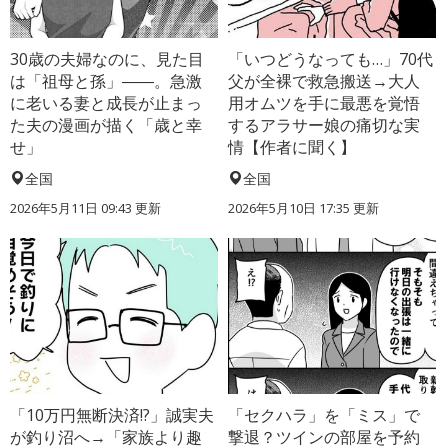
30歳の夫婦なのに、見た目
「いつどうなっても…」70代
は「祖母と孫」――。急激
父が全裸で救急搬送→大人
に老いる妻と成長が止まっ
用オムツを手に最悪を覚悟
た夫の漫画が描く「歳と幸
するアラサー娘の痛切な実
せ」
情【作者に聞く】
全国
全国
2026年5月11日 09:43 更新
2026年5月10日 17:35 更新
「10万円無断決済!?」誠実夫
「セクハラ」を「ミス」で
が釣り沼へ→「家族より趣
撃退？ツインの部屋を予約