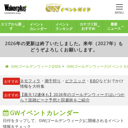
MENU
イベント
イベント
エリアから探
カテゴリ別
最新
カレンダー
ランキング
す
おすすめ
ニュース
2026年の更新は終了いたしました。来年（2027年）も
どうぞよろしくお願いします。
GW(ゴールデンウィーク)2026
GW(ゴールデンウィーク)イベント
ネモフィラ
・
潮干狩り
・
ピクニック
・
BBQ
などおでかけ
おすすめ
情報を大特集
【最大12連休も】2026年のゴールデンウィークはいつか
おすすめ
ら？混雑ピーク予想と回避術をご紹介
GWイベントカレンダー
日付をタップして、GW(ゴールデンウィーク)に開催されるイベント
情報をチェック