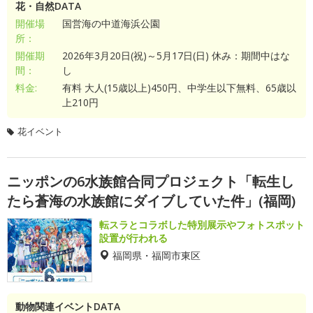
花・自然DATA
開催場
国営海の中道海浜公園
所：
開催期
2026年3月20日(祝)～5月17日(日) 休み：期間中はな
間：
し
料金:
有料 大人(15歳以上)450円、中学生以下無料、65歳以
上210円
花イベント
ニッポンの6水族館合同プロジェクト「転生し
たら蒼海の水族館にダイブしていた件」(福岡)
転スラとコラボした特別展示やフォトスポット
設置が行われる
福岡県・福岡市東区
動物関連イベントDATA