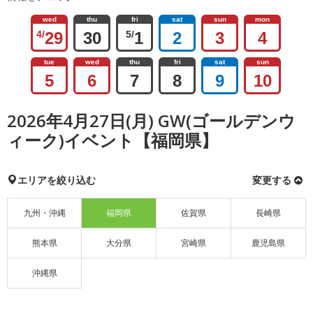
wed
thu
fri
sat
sun
mon
4/
29
30
5/
1
2
3
4
tue
wed
thu
fri
sat
sun
5
6
7
8
9
10
2026年4月27日(月) GW(ゴールデンウ
ィーク)イベント【福岡県】
エリアを絞り込む
変更する
九州・沖縄
福岡県
佐賀県
長崎県
熊本県
大分県
宮崎県
鹿児島県
沖縄県