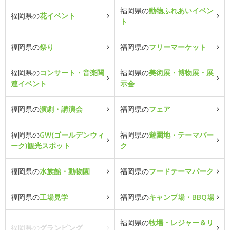
福岡県の
動物ふれあいイベン
福岡県の
花イベント
ト
福岡県の
祭り
福岡県の
フリーマーケット
福岡県の
コンサート・音楽関
福岡県の
美術展・博物展・展
連イベント
示会
福岡県の
演劇・講演会
福岡県の
フェア
福岡県の
GW(ゴールデンウィ
福岡県の
遊園地・テーマパー
ーク)観光スポット
ク
福岡県の
水族館・動物園
福岡県の
フードテーマパーク
福岡県の
工場見学
福岡県の
キャンプ場・BBQ場
福岡県の
牧場・レジャー＆リ
福岡県の
グランピング