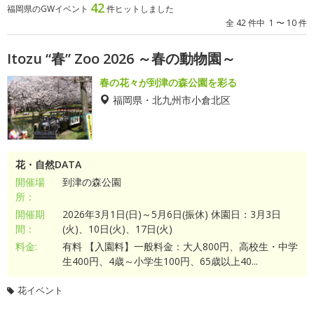
42
福岡県のGWイベント
件ヒットしました
全 42 件中 1 〜 10 件
Itozu “春” Zoo 2026 ～春の動物園～
春の花々が到津の森公園を彩る
福岡県・北九州市小倉北区
花・自然DATA
開催場
到津の森公園
所：
開催期
2026年3月1日(日)～5月6日(振休) 休園日：3月3日
間：
(火)、10日(火)、17日(火)
料金:
有料 【入園料】一般料金：大人800円、高校生・中学
生400円、4歳～小学生100円、65歳以上40...
花イベント