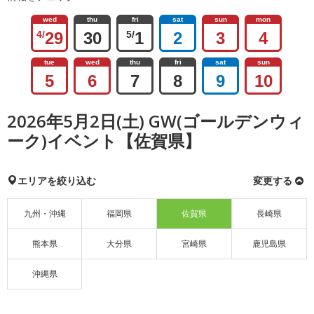
wed
thu
fri
sat
sun
mon
4/
29
30
5/
1
2
3
4
tue
wed
thu
fri
sat
sun
5
6
7
8
9
10
2026年5月2日(土) GW(ゴールデンウィ
ーク)イベント【佐賀県】
エリアを絞り込む
変更する
九州・沖縄
福岡県
佐賀県
長崎県
熊本県
大分県
宮崎県
鹿児島県
沖縄県