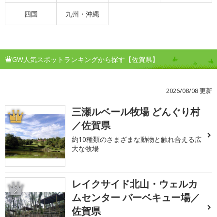
四国
九州・沖縄
GW人気スポットランキングから探す【佐賀県】
2026/08/08 更新
三瀬ルベール牧場 どんぐり村
1
／佐賀県
約10種類のさまざまな動物と触れ合える広
大な牧場
レイクサイド北山・ウェルカ
2
ムセンター バーベキュー場／
佐賀県