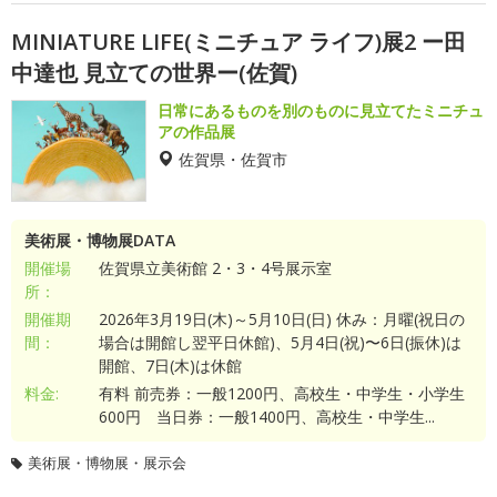
MINIATURE LIFE(ミニチュア ライフ)展2 ー田
中達也 見立ての世界ー(佐賀)
日常にあるものを別のものに見立てたミニチュ
アの作品展
佐賀県・佐賀市
美術展・博物展DATA
開催場
佐賀県立美術館 2・3・4号展示室
所：
開催期
2026年3月19日(木)～5月10日(日) 休み：月曜(祝日の
間：
場合は開館し翌平日休館)、5月4日(祝)〜6日(振休)は
開館、7日(木)は休館
料金:
有料 前売券：一般1200円、高校生・中学生・小学生
600円 当日券：一般1400円、高校生・中学生...
美術展・博物展・展示会