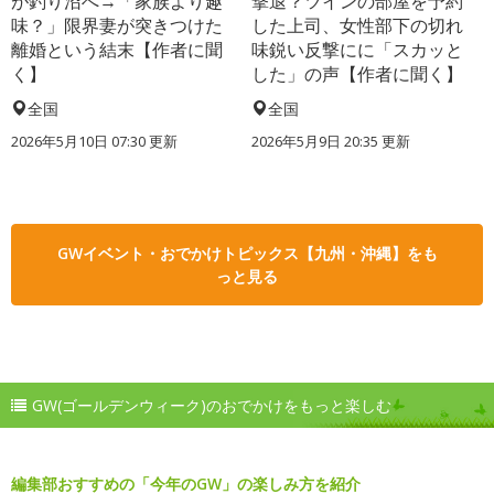
が釣り沼へ→「家族より趣
撃退？ツインの部屋を予約
味？」限界妻が突きつけた
した上司、女性部下の切れ
離婚という結末【作者に聞
味鋭い反撃にに「スカッと
く】
した」の声【作者に聞く】
全国
全国
2026年5月10日 07:30 更新
2026年5月9日 20:35 更新
GWイベント・おでかけトピックス【九州・沖縄】をも
っと見る
GW(ゴールデンウィーク)のおでかけをもっと楽しむ
編集部おすすめの「今年のGW」の楽しみ方を紹介