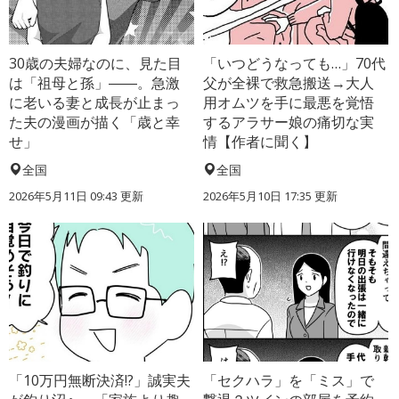
30歳の夫婦なのに、見た目
「いつどうなっても…」70代
は「祖母と孫」――。急激
父が全裸で救急搬送→大人
に老いる妻と成長が止まっ
用オムツを手に最悪を覚悟
た夫の漫画が描く「歳と幸
するアラサー娘の痛切な実
せ」
情【作者に聞く】
全国
全国
2026年5月11日 09:43 更新
2026年5月10日 17:35 更新
「10万円無断決済!?」誠実夫
「セクハラ」を「ミス」で