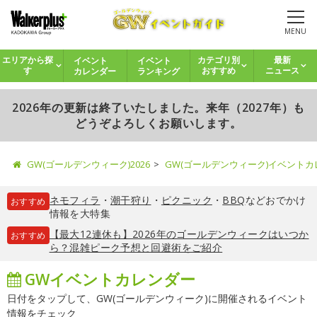
MENU
イベント
イベント
エリアから探
カテゴリ別
最新
カレンダー
ランキング
す
おすすめ
ニュース
2026年の更新は終了いたしました。来年（2027年）も
どうぞよろしくお願いします。
GW(ゴールデンウィーク)2026
GW(ゴールデンウィーク)イベント
ネモフィラ
・
潮干狩り
・
ピクニック
・
BBQ
などおでかけ
おすすめ
情報を大特集
【最大12連休も】2026年のゴールデンウィークはいつか
おすすめ
ら？混雑ピーク予想と回避術をご紹介
GWイベントカレンダー
日付をタップして、GW(ゴールデンウィーク)に開催されるイベント
情報をチェック