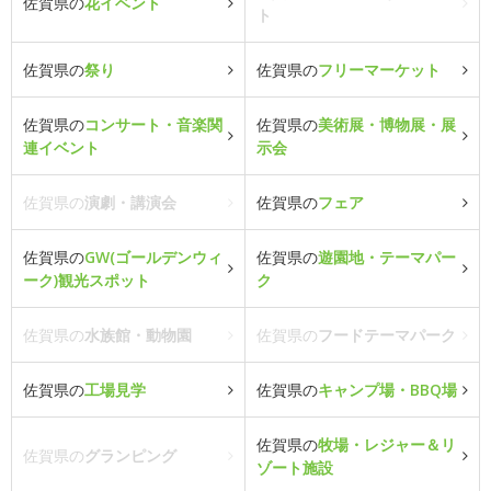
佐賀県の
花イベント
ト
佐賀県の
祭り
佐賀県の
フリーマーケット
佐賀県の
コンサート・音楽関
佐賀県の
美術展・博物展・展
連イベント
示会
佐賀県の
演劇・講演会
佐賀県の
フェア
佐賀県の
GW(ゴールデンウィ
佐賀県の
遊園地・テーマパー
ーク)観光スポット
ク
佐賀県の
水族館・動物園
佐賀県の
フードテーマパーク
佐賀県の
工場見学
佐賀県の
キャンプ場・BBQ場
佐賀県の
牧場・レジャー＆リ
佐賀県の
グランピング
ゾート施設