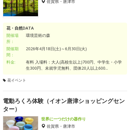
佐賀県・唐津市
花・自然DATA
開催場
環境芸術の森
所：
開催期
2026年4月18日(土)～6月30日(火)
間：
料金:
有料 入場料：大人(高校生以上)700円、中学生・小学
生300円、未就学児無料、団体20人以上600...
花イベント
電動ろくろ体験（イオン唐津ショッピングセン
ター）
世界に一つだけの器作り
佐賀県・唐津市