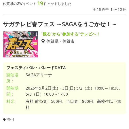
19
佐賀県のGWイベント
件ヒットしました
全 19 件中 1 〜 10 件
サガテレビ春フェス ～SAGAをうごかせ！～
”観る”から”参加する”テレビへ！
佐賀県・佐賀市
フェスティバル・パレードDATA
開催場
SAGAアリーナ
所：
開催期
2026年5月2日(土)・3日(日) 5/2（土）10:00～18:30、
間：
5/3（日）10:00～17:00
料金:
有料 前売券：500円、当日券：800円、高校生以下無
料
祭り