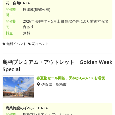
花・自然DATA
開催場
唐津城(舞鶴公園)
所：
開催期
2026年4月中旬～5月上旬 気候条件により前後する場
間：
合あり
料金:
無料
無料イベント
花イベント
鳥栖プレミアム・アウトレット Golden Week
Special
春夏物セール開催、天神からのバスも増便
佐賀県・鳥栖市
商業施設のイベントDATA
開催場
鳥栖プレミアム・アウトレット