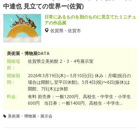
中達也 見立ての世界ー(佐賀)
日常にあるものを別のものに見立てたミニチュ
アの作品展
佐賀県・佐賀市
美術展・博物展DATA
開催場
佐賀県立美術館 2・3・4号展示室
所：
開催期
2026年3月19日(木)～5月10日(日) 休み：月曜(祝日の
間：
場合は開館し翌平日休館)、5月4日(祝)〜6日(振休)は
開館、7日(木)は休館
料金:
有料 前売券：一般1200円、高校生・中学生・小学生
600円 当日券：一般1400円、高校生・中学生...
美術展・博物展・展示会