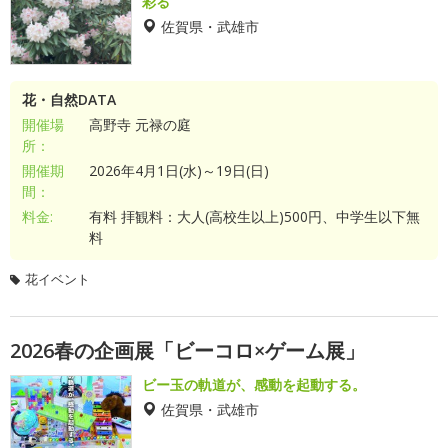
彩る
佐賀県・武雄市
花・自然DATA
開催場
高野寺 元禄の庭
所：
開催期
2026年4月1日(水)～19日(日)
間：
料金:
有料 拝観料：大人(高校生以上)500円、中学生以下無
料
花イベント
2026春の企画展「ビーコロ×ゲーム展」
ビー玉の軌道が、感動を起動する。
佐賀県・武雄市