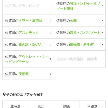
佐賀県の
牧場・レジャー＆リ
佐賀県の
グランピング
ゾート施設
佐賀県の
タワー・展望台
佐賀県の
公園
佐賀県の
アスレチック
佐賀県の
温泉・スパリゾート
佐賀県の
道の駅・SA/PA
佐賀県の
博物館・科学館
佐賀県の
アウトレット・ショ
佐賀県の
商業施設・百貨店
ッピングモール
佐賀県の
美術館
その他のエリアから探す
北海道
東北
関東
甲信越