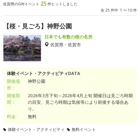
25
佐賀県のGWイベント
件ヒットしました
全 25 件中 1 〜 10 件
【桜・見ごろ】神野公園
日本でも有数の桜の名所
佐賀県・佐賀市
体験イベント・アクティビティDATA
開催場
神野公園
所：
開催期
2026年3月下旬～2026年4月上旬 開催日は見ごろ時期
間：
の目安、見ごろ時期は気候等により前後する場合あ
り。
料金:
無料
体験イベント・アクティビティ
無料イベント