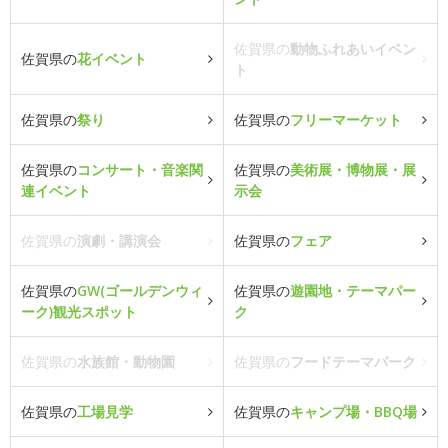
佐賀県の
動物ふれあいイベン
佐賀県の
花イベント
ト
佐賀県の
祭り
佐賀県の
フリーマーケット
佐賀県の
コンサート・音楽関
佐賀県の
美術展・博物展・展
連イベント
示会
佐賀県の
演劇・講演会
佐賀県の
フェア
佐賀県の
GW(ゴールデンウィ
佐賀県の
遊園地・テーマパー
ーク)観光スポット
ク
佐賀県の
水族館・動物園
佐賀県の
フードテーマパーク
佐賀県の
工場見学
佐賀県の
キャンプ場・BBQ場