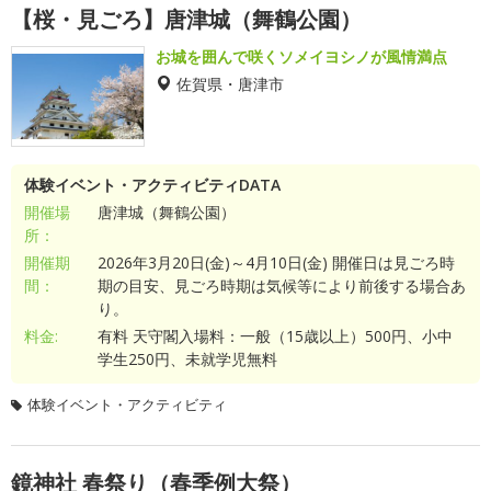
【桜・見ごろ】唐津城（舞鶴公園）
お城を囲んで咲くソメイヨシノが風情満点
佐賀県・唐津市
体験イベント・アクティビティDATA
開催場
唐津城（舞鶴公園）
所：
開催期
2026年3月20日(金)～4月10日(金) 開催日は見ごろ時
間：
期の目安、見ごろ時期は気候等により前後する場合あ
り。
料金:
有料 天守閣入場料：一般（15歳以上）500円、小中
学生250円、未就学児無料
体験イベント・アクティビティ
鏡神社 春祭り（春季例大祭）