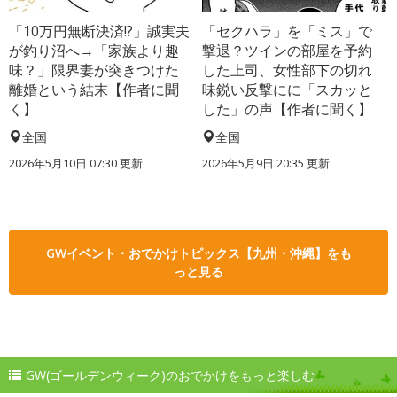
「10万円無断決済!?」誠実夫
「セクハラ」を「ミス」で
が釣り沼へ→「家族より趣
撃退？ツインの部屋を予約
味？」限界妻が突きつけた
した上司、女性部下の切れ
離婚という結末【作者に聞
味鋭い反撃にに「スカッと
く】
した」の声【作者に聞く】
全国
全国
2026年5月10日 07:30 更新
2026年5月9日 20:35 更新
GWイベント・おでかけトピックス【九州・沖縄】をも
っと見る
GW(ゴールデンウィーク)のおでかけをもっと楽しむ