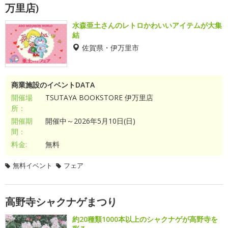
万里店)
水森亜土さんのレトロかわいいアイテムが大集
結
佐賀県・伊万里市
商業施設のイベントDATA
開催場
TSUTAYA BOOKSTORE 伊万里店
所：
開催期
開催中～2026年5月10日(日)
間：
料金:
無料
無料イベント
フェア
高野寺シャクナゲまつり
約20種類1000本以上のシャクナゲが高野寺を