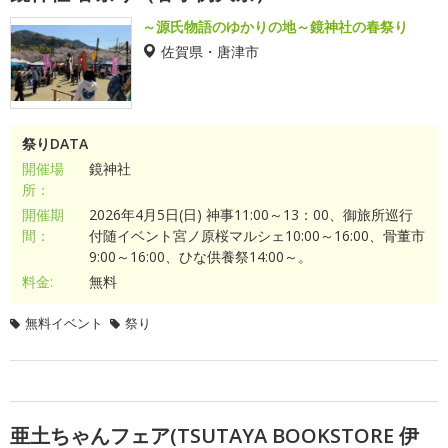
～源氏物語のゆかりの地～鏡神社の春祭り
佐賀県・唐津市
祭りDATA
開催場
鏡神社
所：
開催期
2026年4月5日(日) 神事11:00～13：00、御旅所巡行
間：
付随イベント宮ノ原桜マルシェ10:00～16:00、骨董市
9:00～16:00、ひな供養祭14:00～。
料金:
無料
無料イベント
祭り
亜土ちゃんフェア(TSUTAYA BOOKSTORE 伊