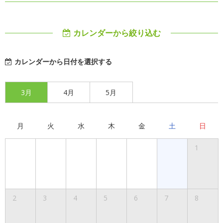
カレンダーから絞り込む
カレンダーから日付を選択する
3月
4月
5月
月
火
水
木
金
土
日
1
2
3
4
5
6
7
8