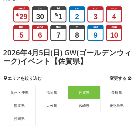
wed
thu
fri
sat
sun
mon
4/
29
30
5/
1
2
3
4
tue
wed
thu
fri
sat
sun
5
6
7
8
9
10
2026年4月5日(日) GW(ゴールデンウィ
ーク)イベント【佐賀県】
エリアを絞り込む
変更する
九州・沖縄
福岡県
佐賀県
長崎県
熊本県
大分県
宮崎県
鹿児島県
沖縄県