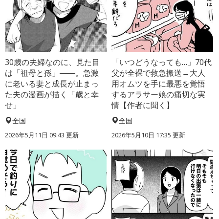
30歳の夫婦なのに、見た目
「いつどうなっても…」70代
は「祖母と孫」――。急激
父が全裸で救急搬送→大人
に老いる妻と成長が止まっ
用オムツを手に最悪を覚悟
た夫の漫画が描く「歳と幸
するアラサー娘の痛切な実
せ」
情【作者に聞く】
全国
全国
2026年5月11日 09:43 更新
2026年5月10日 17:35 更新