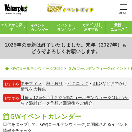
MENU
イベント
イベント
エリアから探
カテゴリ別
最新
カレンダー
ランキング
す
おすすめ
ニュース
2026年の更新は終了いたしました。来年（2027年）も
どうぞよろしくお願いします。
GW(ゴールデンウィーク)2026
GW(ゴールデンウィーク)イベント
ネモフィラ
・
潮干狩り
・
ピクニック
・
BBQ
などおでかけ
おすすめ
情報を大特集
【最大12連休も】2026年のゴールデンウィークはいつか
おすすめ
ら？混雑ピーク予想と回避術をご紹介
GWイベントカレンダー
日付をタップして、GW(ゴールデンウィーク)に開催されるイベント
情報をチェック