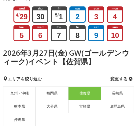
wed
thu
fri
sat
sun
mon
4/
29
30
5/
1
2
3
4
tue
wed
thu
fri
sat
sun
5
6
7
8
9
10
2026年3月27日(金) GW(ゴールデンウ
ィーク)イベント【佐賀県】
エリアを絞り込む
変更する
九州・沖縄
福岡県
佐賀県
長崎県
熊本県
大分県
宮崎県
鹿児島県
沖縄県