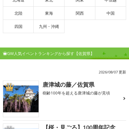
北陸
東海
関西
中国
四国
九州・沖縄
GW人気イベントランキングから探す【佐賀県】
2026/08/07 更新
唐津城の藤／佐賀県
1
樹齢100年を超える唐津城の藤が見頃
【桜・見ごろ】100周年記念