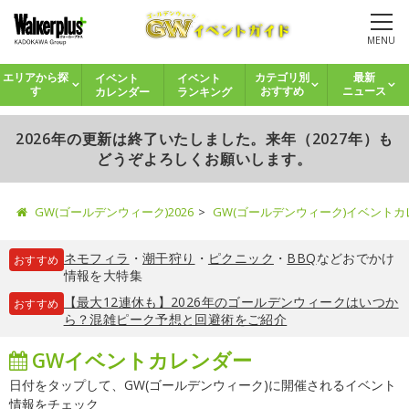
MENU
イベント
イベント
エリアから探
カテゴリ別
最新
カレンダー
ランキング
す
おすすめ
ニュース
2026年の更新は終了いたしました。来年（2027年）も
どうぞよろしくお願いします。
GW(ゴールデンウィーク)2026
GW(ゴールデンウィーク)イベント
ネモフィラ
・
潮干狩り
・
ピクニック
・
BBQ
などおでかけ
おすすめ
情報を大特集
【最大12連休も】2026年のゴールデンウィークはいつか
おすすめ
ら？混雑ピーク予想と回避術をご紹介
GWイベントカレンダー
日付をタップして、GW(ゴールデンウィーク)に開催されるイベント
情報をチェック