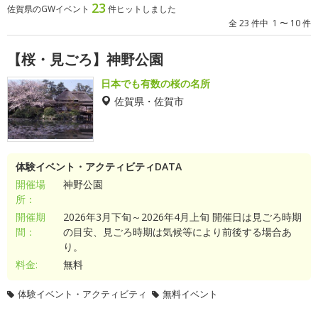
23
佐賀県のGWイベント
件ヒットしました
全 23 件中 1 〜 10 件
【桜・見ごろ】神野公園
日本でも有数の桜の名所
佐賀県・佐賀市
体験イベント・アクティビティDATA
開催場
神野公園
所：
開催期
2026年3月下旬～2026年4月上旬 開催日は見ごろ時期
間：
の目安、見ごろ時期は気候等により前後する場合あ
り。
料金:
無料
体験イベント・アクティビティ
無料イベント