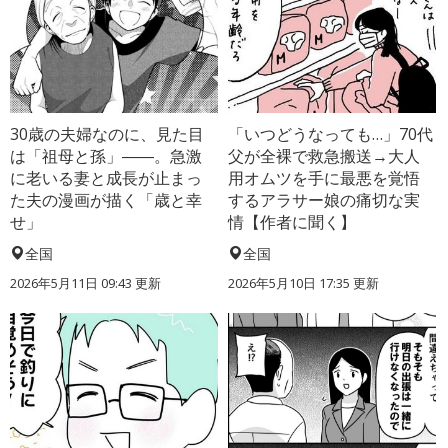
30歳の夫婦なのに、見た目
「いつどうなっても…」70代
は「祖母と孫」――。急激
父が全裸で救急搬送→大人
に老いる妻と成長が止まっ
用オムツを手に最悪を覚悟
た夫の漫画が描く「歳と幸
するアラサー娘の痛切な実
せ」
情【作者に聞く】
全国
全国
2026年5月11日 09:43 更新
2026年5月10日 17:35 更新