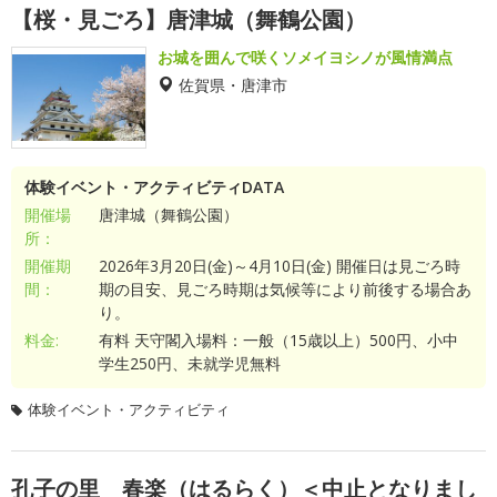
【桜・見ごろ】唐津城（舞鶴公園）
お城を囲んで咲くソメイヨシノが風情満点
佐賀県・唐津市
体験イベント・アクティビティDATA
開催場
唐津城（舞鶴公園）
所：
開催期
2026年3月20日(金)～4月10日(金) 開催日は見ごろ時
間：
期の目安、見ごろ時期は気候等により前後する場合あ
り。
料金:
有料 天守閣入場料：一般（15歳以上）500円、小中
学生250円、未就学児無料
体験イベント・アクティビティ
孔子の里 春楽（はるらく）＜中止となりまし