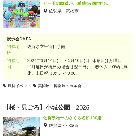
ビー玉の軌道が、感動を起動する。
佐賀県・武雄市
展示会DATA
開催場
佐賀県立宇宙科学館
所：
開催期
2026年3月14日(土)～5月10日(日) 休館日は月曜日
間：
（月曜日が祝日の場合は翌平日）。春休み・GWは無
休。土日祝は9:15～18:00。
無料イベント
美術展・博物展・展示会
【桜・見ごろ】小城公園 2026
佐賀県唯一のさくら名所100選
佐賀県・小城市