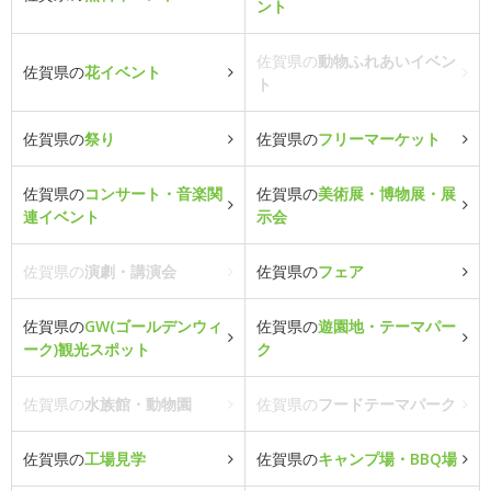
ント
佐賀県の
動物ふれあいイベン
佐賀県の
花イベント
ト
佐賀県の
祭り
佐賀県の
フリーマーケット
佐賀県の
コンサート・音楽関
佐賀県の
美術展・博物展・展
連イベント
示会
佐賀県の
演劇・講演会
佐賀県の
フェア
佐賀県の
GW(ゴールデンウィ
佐賀県の
遊園地・テーマパー
ーク)観光スポット
ク
佐賀県の
水族館・動物園
佐賀県の
フードテーマパーク
佐賀県の
工場見学
佐賀県の
キャンプ場・BBQ場