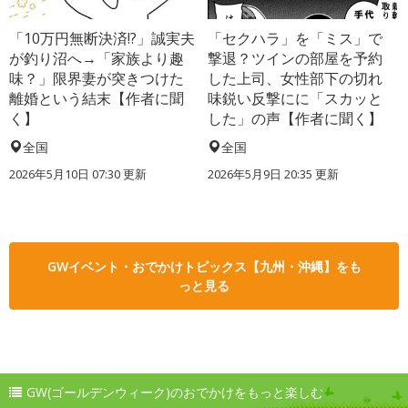
「10万円無断決済!?」誠実夫
「セクハラ」を「ミス」で
が釣り沼へ→「家族より趣
撃退？ツインの部屋を予約
味？」限界妻が突きつけた
した上司、女性部下の切れ
離婚という結末【作者に聞
味鋭い反撃にに「スカッと
く】
した」の声【作者に聞く】
全国
全国
2026年5月10日 07:30 更新
2026年5月9日 20:35 更新
GWイベント・おでかけトピックス【九州・沖縄】をも
っと見る
GW(ゴールデンウィーク)のおでかけをもっと楽しむ