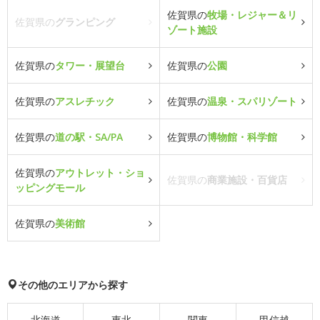
佐賀県の
牧場・レジャー＆リ
佐賀県の
グランピング
ゾート施設
佐賀県の
タワー・展望台
佐賀県の
公園
佐賀県の
アスレチック
佐賀県の
温泉・スパリゾート
佐賀県の
道の駅・SA/PA
佐賀県の
博物館・科学館
佐賀県の
アウトレット・ショ
佐賀県の
商業施設・百貨店
ッピングモール
佐賀県の
美術館
その他のエリアから探す
北海道
東北
関東
甲信越