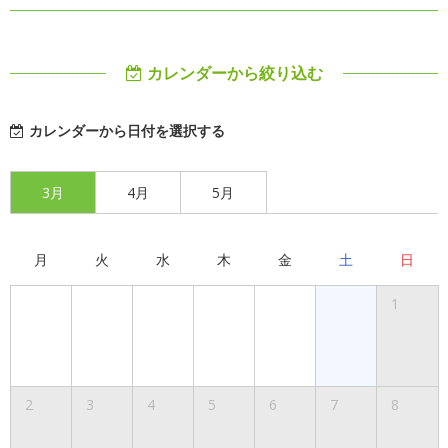
カレンダーから絞り込む
カレンダーから日付を選択する
3月
4月
5月
月
火
水
木
金
土
日
1
2
3
4
5
6
7
8