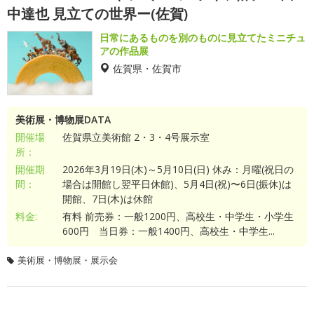
中達也 見立ての世界ー(佐賀)
日常にあるものを別のものに見立てたミニチュ
アの作品展
佐賀県・佐賀市
美術展・博物展DATA
開催場
佐賀県立美術館 2・3・4号展示室
所：
開催期
2026年3月19日(木)～5月10日(日) 休み：月曜(祝日の
間：
場合は開館し翌平日休館)、5月4日(祝)〜6日(振休)は
開館、7日(木)は休館
料金:
有料 前売券：一般1200円、高校生・中学生・小学生
600円 当日券：一般1400円、高校生・中学生...
美術展・博物展・展示会