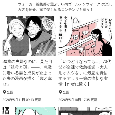
ウォーカー編集部が選ぶ、GW(ゴールデンウィーク)の楽し
み方を紹介。家で楽しめるコンテンツも続々！
30歳の夫婦なのに、見た目
「いつどうなっても…」70代
は「祖母と孫」――。急激
父が全裸で救急搬送→大人
に老いる妻と成長が止まっ
用オムツを手に最悪を覚悟
た夫の漫画が描く「歳と幸
するアラサー娘の痛切な実
せ」
情【作者に聞く】
全国
全国
2026年5月11日 09:43 更新
2026年5月10日 17:35 更新