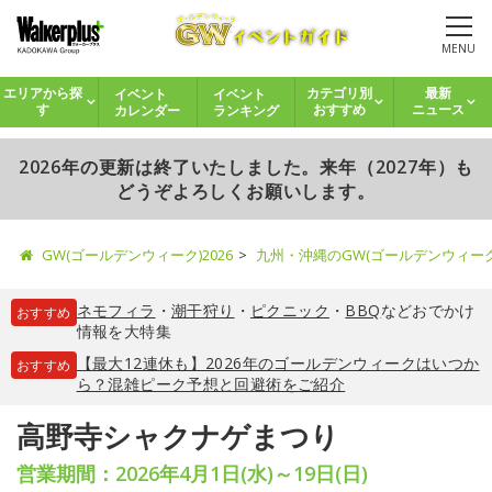
MENU
イベント
イベント
エリアから探
カテゴリ別
最新
カレンダー
ランキング
す
おすすめ
ニュース
2026年の更新は終了いたしました。来年（2027年）も
どうぞよろしくお願いします。
GW(ゴールデンウィーク)2026
九州・沖縄のGW(ゴールデンウィー
ネモフィラ
・
潮干狩り
・
ピクニック
・
BBQ
などおでかけ
おすすめ
情報を大特集
【最大12連休も】2026年のゴールデンウィークはいつか
おすすめ
ら？混雑ピーク予想と回避術をご紹介
高野寺シャクナゲまつり
営業期間：2026年4月1日(水)～19日(日)