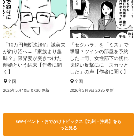
「10万円無断決済!?」誠実夫
「セクハラ」を「ミス」で
が釣り沼へ→「家族より趣
撃退？ツインの部屋を予約
味？」限界妻が突きつけた
した上司、女性部下の切れ
離婚という結末【作者に聞
味鋭い反撃にに「スカッと
く】
した」の声【作者に聞く】
全国
全国
2026年5月10日 07:30 更新
2026年5月9日 20:35 更新
GWイベント・おでかけトピックス【九州・沖縄】をも
っと見る