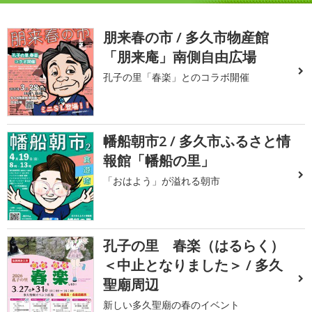
朋来春の市 / 多久市物産館
「朋来庵」南側自由広場
孔子の里「春楽」とのコラボ開催
幡船朝市2 / 多久市ふるさと情
報館「幡船の里」
「おはよう」が溢れる朝市
孔子の里 春楽（はるらく）
＜中止となりました＞ / 多久
聖廟周辺
新しい多久聖廟の春のイベント