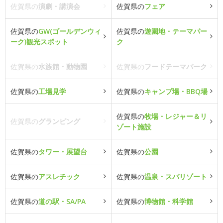
佐賀県の
演劇・講演会
佐賀県の
フェア
佐賀県の
GW(ゴールデンウィ
佐賀県の
遊園地・テーマパー
ーク)観光スポット
ク
佐賀県の
水族館・動物園
佐賀県の
フードテーマパーク
佐賀県の
工場見学
佐賀県の
キャンプ場・BBQ場
佐賀県の
牧場・レジャー＆リ
佐賀県の
グランピング
ゾート施設
佐賀県の
タワー・展望台
佐賀県の
公園
佐賀県の
アスレチック
佐賀県の
温泉・スパリゾート
佐賀県の
道の駅・SA/PA
佐賀県の
博物館・科学館