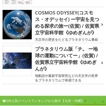
COSMOS ODYSSEY(コスモ
ス・オデッセイ) ー宇宙を見つ
める探求の旅ー(佐賀) / 佐賀県
立宇宙科学館《ゆめぎんが》
天文学の歴史をたどるプラネタリウム番組
プラネタリウム版「チ。 ー地
球の運動についてー」(佐賀) /
佐賀県立宇宙科学館《ゆめぎ
んが》
地動説や最新宇宙研究などの天文学の世界
をプラネタリウムで体感できる
GW人気イベントランキングから探す【九州・沖縄】