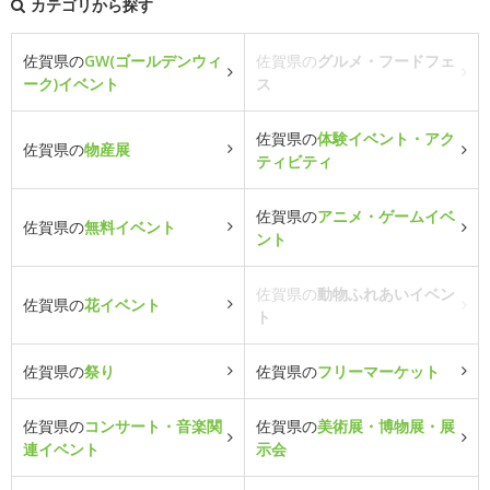
カテゴリから探す
佐賀県の
GW(ゴールデンウィ
佐賀県の
グルメ・フードフェ
ーク)イベント
ス
佐賀県の
体験イベント・アク
佐賀県の
物産展
ティビティ
佐賀県の
アニメ・ゲームイベ
佐賀県の
無料イベント
ント
佐賀県の
動物ふれあいイベン
佐賀県の
花イベント
ト
佐賀県の
祭り
佐賀県の
フリーマーケット
佐賀県の
コンサート・音楽関
佐賀県の
美術展・博物展・展
連イベント
示会