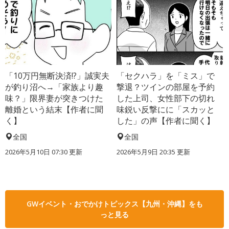
「10万円無断決済!?」誠実夫
「セクハラ」を「ミス」で
が釣り沼へ→「家族より趣
撃退？ツインの部屋を予約
味？」限界妻が突きつけた
した上司、女性部下の切れ
離婚という結末【作者に聞
味鋭い反撃にに「スカッと
く】
した」の声【作者に聞く】
全国
全国
2026年5月10日 07:30 更新
2026年5月9日 20:35 更新
GWイベント・おでかけトピックス【九州・沖縄】をも
っと見る