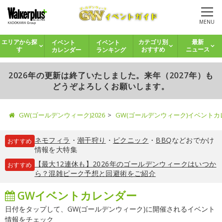
MENU
イベント
イベント
エリアから探
カテゴリ別
最新
カレンダー
ランキング
す
おすすめ
ニュース
2026年の更新は終了いたしました。来年（2027年）も
どうぞよろしくお願いします。
GW(ゴールデンウィーク)2026
GW(ゴールデンウィーク)イベント
ネモフィラ
・
潮干狩り
・
ピクニック
・
BBQ
などおでかけ
おすすめ
情報を大特集
【最大12連休も】2026年のゴールデンウィークはいつか
おすすめ
ら？混雑ピーク予想と回避術をご紹介
GWイベントカレンダー
日付をタップして、GW(ゴールデンウィーク)に開催されるイベント
情報をチェック