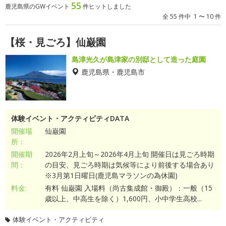
55
鹿児島県のGWイベント
件ヒットしました
全 55 件中 1 〜 10 件
【桜・見ごろ】仙巌園
島津光久が島津家の別邸として造った庭園
鹿児島県・鹿児島市
体験イベント・アクティビティDATA
開催場
仙巌園
所：
開催期
2026年2月上旬～2026年4月上旬 開催日は見ごろ時期
間：
の目安、見ごろ時期は気候等により前後する場合あり
※3月第1日曜日(鹿児島マラソンの為休園)
料金:
有料 仙巌園 入場料（尚古集成館・御殿）：一般（15
歳以上、中高生を除く）1,600円、小中学生高校...
体験イベント・アクティビティ