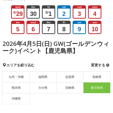
wed
thu
fri
sat
sun
mon
4/
29
30
5/
1
2
3
4
tue
wed
thu
fri
sat
sun
5
6
7
8
9
10
2026年4月5日(日) GW(ゴールデンウィ
ーク)イベント【鹿児島県】
エリアを絞り込む
変更する
九州・沖縄
福岡県
佐賀県
長崎県
熊本県
大分県
宮崎県
鹿児島県
沖縄県