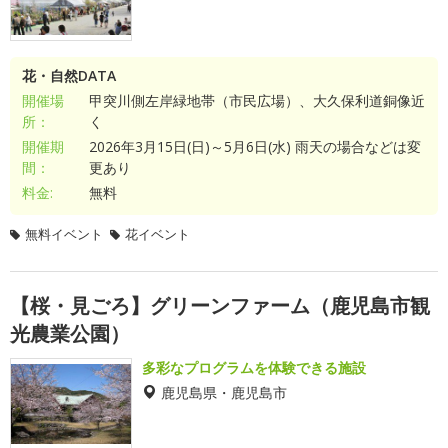
花・自然DATA
開催場
甲突川側左岸緑地帯（市民広場）、大久保利道銅像近
所：
く
開催期
2026年3月15日(日)～5月6日(水) 雨天の場合などは変
間：
更あり
料金:
無料
無料イベント
花イベント
【桜・見ごろ】グリーンファーム（鹿児島市観
光農業公園）
多彩なプログラムを体験できる施設
鹿児島県・鹿児島市