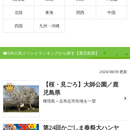
北陸
東海
関西
中国
四国
九州・沖縄
GW人気イベントランキングから探す【鹿児島県】
2026/08/09 更新
【桜・見ごろ】大師公園／鹿
1
児島県
権現島～志布志市街地を一望
第24回かごしま春祭大ハンヤ