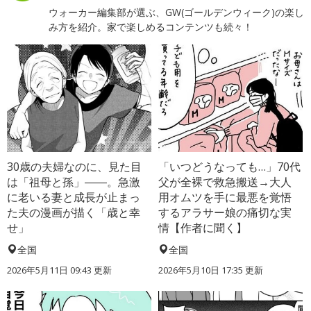
ウォーカー編集部が選ぶ、GW(ゴールデンウィーク)の楽し
み方を紹介。家で楽しめるコンテンツも続々！
30歳の夫婦なのに、見た目
「いつどうなっても…」70代
は「祖母と孫」――。急激
父が全裸で救急搬送→大人
に老いる妻と成長が止まっ
用オムツを手に最悪を覚悟
た夫の漫画が描く「歳と幸
するアラサー娘の痛切な実
せ」
情【作者に聞く】
全国
全国
2026年5月11日 09:43 更新
2026年5月10日 17:35 更新