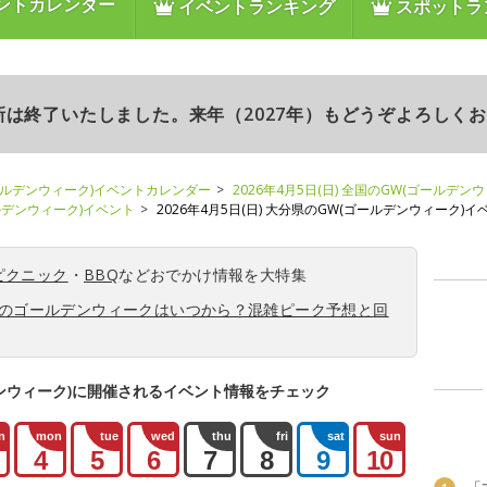
ントカレンダー
イベントランキング
スポットラ
更新は終了いたしました。来年（2027年）もどうぞよろしく
ールデンウィーク)イベントカレンダー
2026年4月5日(日) 全国のGW(ゴールデン
ールデンウィーク)イベント
2026年4月5日(日) 大分県のGW(ゴールデンウィーク)イ
ピクニック
・
BBQ
などおでかけ情報を大特集
6年のゴールデンウィークはいつから？混雑ピーク予想と回
ンウィーク)に開催されるイベント情報をチェック
n
mon
tue
wed
thu
fri
sat
sun
4
5
6
7
8
9
10