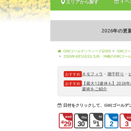
イベ
エリアから探す
2026年の
GW(ゴールデンウィーク)2026
GW(ゴ
2026年4月5日(日) 九州・沖縄のGW(ゴ
ネモフィラ
・
潮干狩り
・
おすすめ
【最大12連休も】202
おすすめ
避術をご紹介
日付をクリックして、GW(ゴールデ
wed
fri
thu
sat
su
4/
5/
29
30
1
2
3