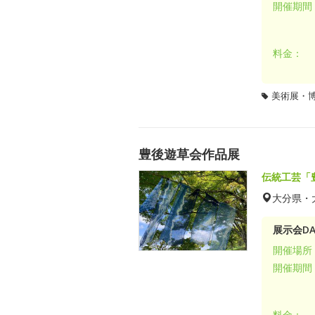
開催期間
料金：
美術展・
豊後遊草会作品展
伝統工芸「
大分県・
展示会DA
開催場所
開催期間
料金：