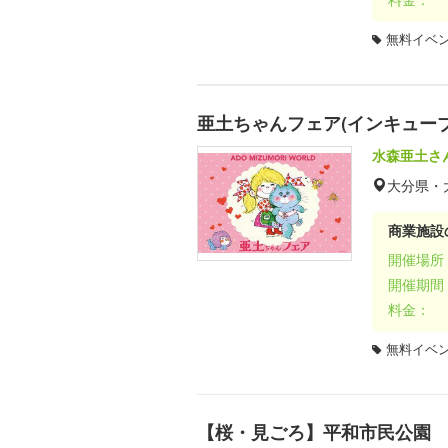
無料イベ
亜土ちゃんフェア(インキュー
水森亜土さ
大分県・
商業施設
開催場所
開催期間
料金：
無料イベ
【桜・見ごろ】平和市民公園