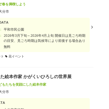
で春を満喫しよう
大分市
ATA
：
平和市民公園
：
2026年3月下旬～2026年4月上旬 開催日は見ごろ時期
の目安、見ごろ時期は気候等により前後する場合あり
無料
ント
花イベント
た絵本作家 かがくいひろしの世界展
どもたちを笑顔にした絵本作家
大分市
TA