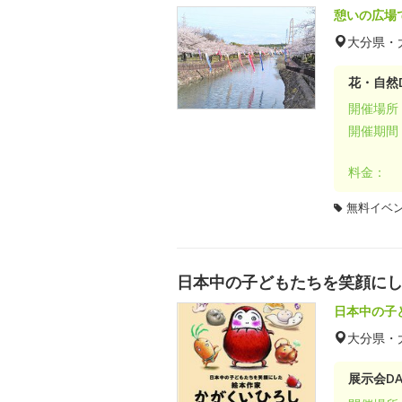
憩いの広場
大分県・
花・自然D
開催場所
開催期間
料金：
無料イベ
日本中の子どもたちを笑顔にし
日本中の子
大分県・
展示会DA