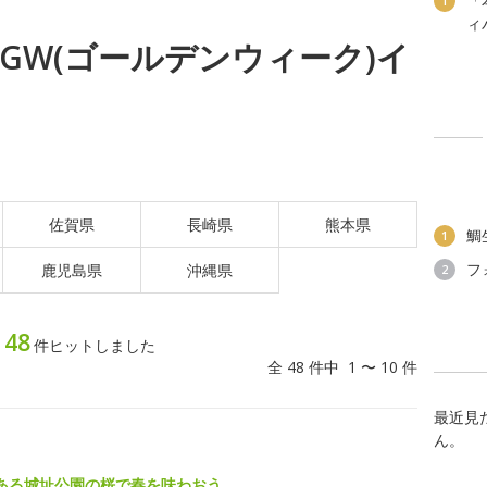
「
1
ィ
日) GW(ゴールデンウィーク)イ
佐賀県
長崎県
熊本県
鯛
1
フ
鹿児島県
沖縄県
2
48
ト
件ヒットしました
全 48 件中 1 〜 10 件
最近見
ん。
ある城址公園の桜で春を味わおう