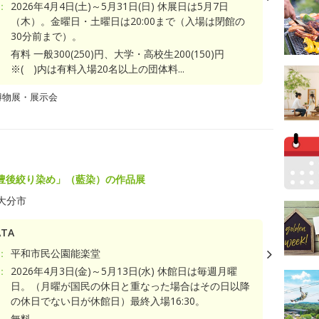
：
2026年4月4日(土)～5月31日(日) 休展日は5月7日
（木）。金曜日・土曜日は20:00まで（入場は閉館の
30分前まで）。
有料 一般300(250)円、大学・高校生200(150)円
※( )内は有料入場20名以上の団体料...
博物展・展示会
豊後絞り染め」（藍染）の作品展
大分市
TA
：
平和市民公園能楽堂
：
2026年4月3日(金)～5月13日(水) 休館日は毎週月曜
日。（月曜が国民の休日と重なった場合はその日以降
の休日でない日が休館日）最終入場16:30。
無料