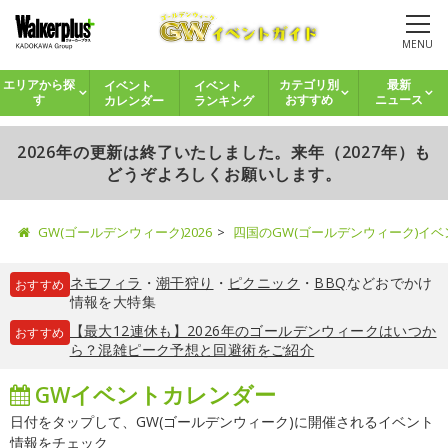
MENU
イベント
イベント
エリアから探
カテゴリ別
最新
カレンダー
ランキング
す
おすすめ
ニュース
2026年の更新は終了いたしました。来年（2027年）も
どうぞよろしくお願いします。
GW(ゴールデンウィーク)2026
四国のGW(ゴールデンウィーク)イ
ネモフィラ
・
潮干狩り
・
ピクニック
・
BBQ
などおでかけ
おすすめ
情報を大特集
【最大12連休も】2026年のゴールデンウィークはいつか
おすすめ
ら？混雑ピーク予想と回避術をご紹介
GWイベントカレンダー
日付をタップして、GW(ゴールデンウィーク)に開催されるイベント
情報をチェック