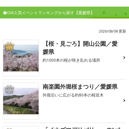
GW人気イベントランキングから探す【愛媛県】
2026/08/08 更新
【桜・見ごろ】開山公園／愛
1
媛県
約1000本の桜が咲き乱れる場所
南楽園外堀桜まつり／愛媛県
2
外堀沿いに広がる約80本の桜並木