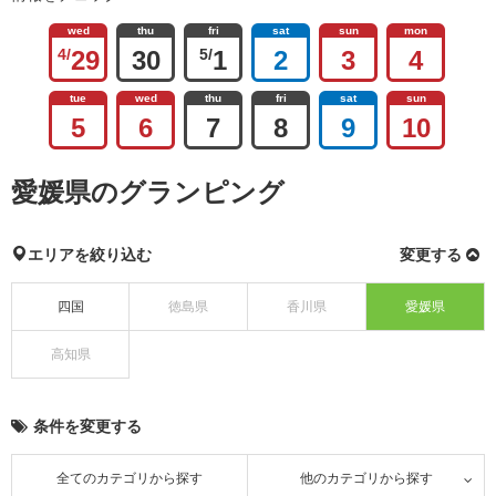
wed
thu
fri
sat
sun
mon
4/
29
30
5/
1
2
3
4
tue
wed
thu
fri
sat
sun
5
6
7
8
9
10
愛媛県のグランピング
エリアを絞り込む
変更する
四国
徳島県
香川県
愛媛県
高知県
条件を変更する
全てのカテゴリから探す
他のカテゴリから探す