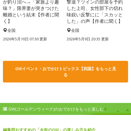
が釣り沼へ→「家族より趣
撃退？ツインの部屋を予約
味？」限界妻が突きつけた
した上司、女性部下の切れ
離婚という結末【作者に聞
味鋭い反撃にに「スカッと
く】
した」の声【作者に聞く】
全国
全国
2026年5月10日 07:30 更新
2026年5月9日 20:35 更新
GWイベント・おでかけトピックス【四国】をもっと見
る
GW(ゴールデンウィーク)のおでかけをもっと楽しむ
編集部おすすめの「今年のGW」の楽しみ方を紹介