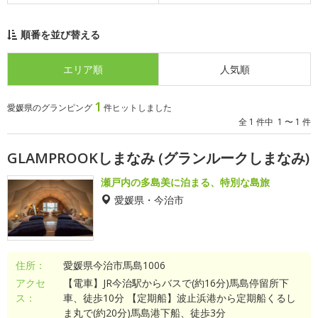
順番を並び替える
エリア順
人気順
1
愛媛県のグランピング
件ヒットしました
全 1 件中 1 〜 1 件
GLAMPROOKしまなみ (グランルークしまなみ)
瀬戸内の多島美に泊まる、特別な島旅
愛媛県・今治市
住所：
愛媛県今治市馬島1006
アクセ
【電車】JR今治駅からバスで(約16分)馬島停留所下
ス：
車、徒歩10分 【定期船】波止浜港から定期船くるし
ま丸で(約20分)馬島港下船、徒歩3分