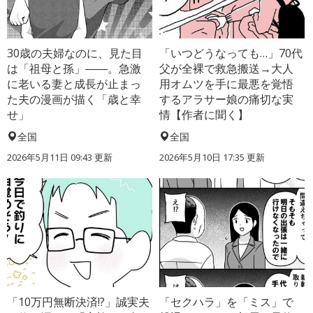
30歳の夫婦なのに、見た目
「いつどうなっても…」70代
は「祖母と孫」――。急激
父が全裸で救急搬送→大人
に老いる妻と成長が止まっ
用オムツを手に最悪を覚悟
た夫の漫画が描く「歳と幸
するアラサー娘の痛切な実
せ」
情【作者に聞く】
全国
全国
2026年5月11日 09:43 更新
2026年5月10日 17:35 更新
「10万円無断決済!?」誠実夫
「セクハラ」を「ミス」で