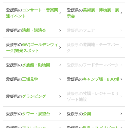
愛媛県の
コンサート・音楽関
愛媛県の
美術展・博物展・展
連イベント
示会
愛媛県の
演劇・講演会
愛媛県の
フェア
愛媛県の
GW(ゴールデンウィ
愛媛県の
遊園地・テーマパー
ーク)観光スポット
ク
愛媛県の
水族館・動物園
愛媛県の
フードテーマパーク
愛媛県の
工場見学
愛媛県の
キャンプ場・BBQ場
愛媛県の
牧場・レジャー＆リ
愛媛県の
グランピング
ゾート施設
愛媛県の
タワー・展望台
愛媛県の
公園
愛媛県の
アスレチック
愛媛県の
温泉・スパリゾート