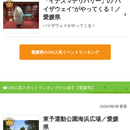
「イナズマデリバリー」の“バ
3
イザウェイ”がやってくる！／
愛媛県
バイザウェイがやってくる！
愛媛県のGW人気イベントランキング
GW人気スポットランキングから探す【愛媛県】
2026/08/08 更新
東予運動公園海浜広場／愛媛
1
県