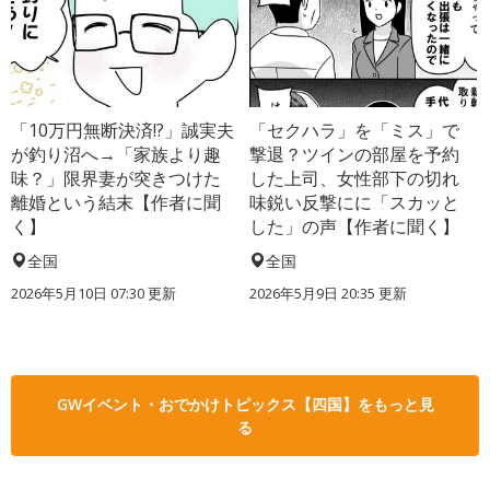
「10万円無断決済!?」誠実夫
「セクハラ」を「ミス」で
が釣り沼へ→「家族より趣
撃退？ツインの部屋を予約
味？」限界妻が突きつけた
した上司、女性部下の切れ
離婚という結末【作者に聞
味鋭い反撃にに「スカッと
く】
した」の声【作者に聞く】
全国
全国
2026年5月10日 07:30 更新
2026年5月9日 20:35 更新
GWイベント・おでかけトピックス【四国】をもっと見
る