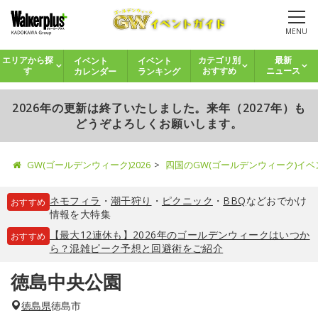
MENU
イベント
イベント
エリアから探
カテゴリ別
最新
カレンダー
ランキング
す
おすすめ
ニュース
2026年の更新は終了いたしました。来年（2027年）も
どうぞよろしくお願いします。
GW(ゴールデンウィーク)2026
四国のGW(ゴールデンウィーク)イ
ネモフィラ
・
潮干狩り
・
ピクニック
・
BBQ
などおでかけ
おすすめ
情報を大特集
【最大12連休も】2026年のゴールデンウィークはいつか
おすすめ
ら？混雑ピーク予想と回避術をご紹介
徳島中央公園
徳島県
徳島市