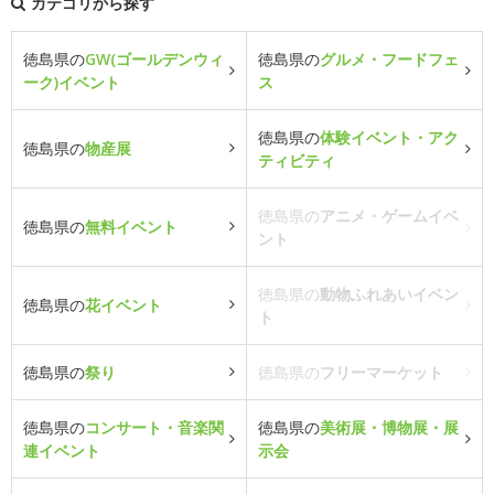
カテゴリから探す
徳島県の
GW(ゴールデンウィ
徳島県の
グルメ・フードフェ
ーク)イベント
ス
徳島県の
体験イベント・アク
徳島県の
物産展
ティビティ
徳島県の
アニメ・ゲームイベ
徳島県の
無料イベント
ント
徳島県の
動物ふれあいイベン
徳島県の
花イベント
ト
徳島県の
祭り
徳島県の
フリーマーケット
徳島県の
コンサート・音楽関
徳島県の
美術展・博物展・展
連イベント
示会