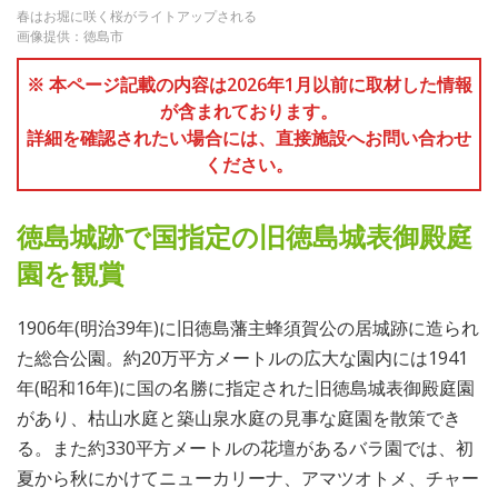
春はお堀に咲く桜がライトアップされる
画像提供：徳島市
※ 本ページ記載の内容は2026年1月以前に取材した情報
が含まれております。
詳細を確認されたい場合には、直接施設へお問い合わせ
ください。
徳島城跡で国指定の旧徳島城表御殿庭
園を観賞
1906年(明治39年)に旧徳島藩主蜂須賀公の居城跡に造られ
た総合公園。約20万平方メートルの広大な園内には1941
年(昭和16年)に国の名勝に指定された旧徳島城表御殿庭園
があり、枯山水庭と築山泉水庭の見事な庭園を散策でき
る。また約330平方メートルの花壇があるバラ園では、初
夏から秋にかけてニューカリーナ、アマツオトメ、チャー