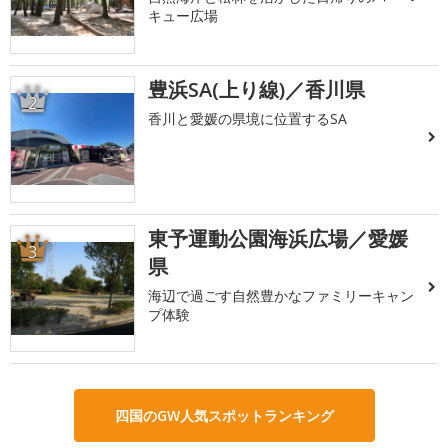
キュー広場
豊浜SA(上り線)／香川県
2
香川と愛媛の県境に位置するSA
東予運動公園海浜広場／愛媛
3
県
海辺で過ごす自然豊かなファミリーキャン
プ体験
四国のGW人気スポットランキング