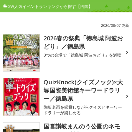
GW人気イベントランキングから探す【四国】
2026/08/07 更新
2026春の祭典「徳島城 阿波お
1
どり」／徳島県
3つの会場で「徳島城 阿波おどり」を満喫
QuizKnock(クイズノック)×大
2
塚国際美術館キーワードラリ
ー／徳島県
陶板名画を鑑賞しながらクイズとキーワー
ドラリーが楽しめる
国営讃岐まんのう公園のネモ
3