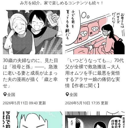
み方を紹介。家で楽しめるコンテンツも続々！
30歳の夫婦なのに、見た目
「いつどうなっても…」70代
は「祖母と孫」――。急激
父が全裸で救急搬送→大人
に老いる妻と成長が止まっ
用オムツを手に最悪を覚悟
た夫の漫画が描く「歳と幸
するアラサー娘の痛切な実
せ」
情【作者に聞く】
全国
全国
2026年5月11日 09:43 更新
2026年5月10日 17:35 更新