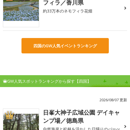
フィラ／香川県
約33万本のネモフィラ花畑
四国のGW人気イベントランキング
GW人気スポットランキングから探す【四国】
2026/08/07 更新
日峯大神子広域公園 デイキャ
1
ンプ場／徳島県
自然海岸と松林を活かした日帰りのバーべ