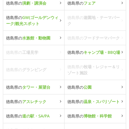
徳島県の
演劇・講演会
徳島県の
フェア
徳島県の
GW(ゴールデンウィ
徳島県の
遊園地・テーマパー
ーク)観光スポット
ク
徳島県の
水族館・動物園
徳島県の
フードテーマパーク
徳島県の
工場見学
徳島県の
キャンプ場・BBQ場
徳島県の
牧場・レジャー＆リ
徳島県の
グランピング
ゾート施設
徳島県の
タワー・展望台
徳島県の
公園
徳島県の
アスレチック
徳島県の
温泉・スパリゾート
徳島県の
道の駅・SA/PA
徳島県の
博物館・科学館