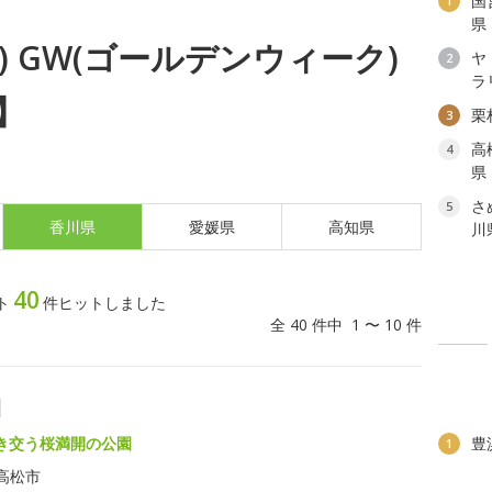
国
1
県
土) GW(ゴールデンウィーク)
ヤ
2
ラ
】
栗
3
高
4
県
さ
5
香川県
愛媛県
高知県
川
40
ト
件ヒットしました
全 40 件中 1 〜 10 件
園
き交う桜満開の公園
豊
1
高松市