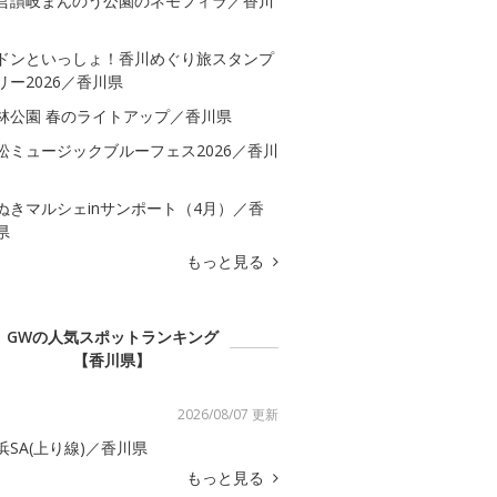
営讃岐まんのう公園のネモフィラ／香川
ドンといっしょ！香川めぐり旅スタンプ
リー2026／香川県
林公園 春のライトアップ／香川県
松ミュージックブルーフェス2026／香川
ぬきマルシェinサンポート（4月）／香
県
もっと見る
GWの人気スポットランキング
【香川県】
2026/08/07 更新
浜SA(上り線)／香川県
もっと見る