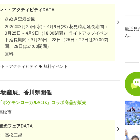
ント・アクティビティDATA
：
さぬき空港公園
：
2026年3月25日(水)～4月9日(木) 花見時期延長期間：
最近見
3月25日～4月9日（18:00閉園） ライトアップイベン
ん。
ト延長期間：3月26日～28日（26日・27日は20:00閉
園、28日は21:00閉園）
無料
ント・アクティビティ
無料イベント
s物産展」香川県開催
「ポケモンローカルActs」コラボ商品が販売
高松市
観光フェアDATA
：
高松三越