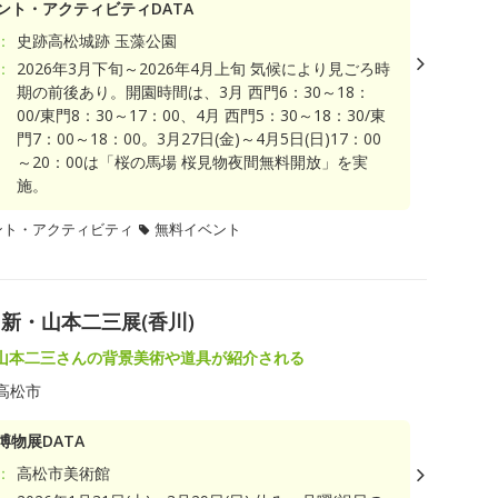
ント・アクティビティDATA
：
史跡高松城跡 玉藻公園
：
2026年3月下旬～2026年4月上旬 気候により見ごろ時
期の前後あり。開園時間は、3月 西門6：30～18：
00/東門8：30～17：00、4月 西門5：30～18：30/東
門7：00～18：00。3月27日(金)～4月5日(日)17：00
～20：00は「桜の馬場 桜見物夜間無料開放」を実
施。
ント・アクティビティ
無料イベント
新・山本二三展(香川)
山本二三さんの背景美術や道具が紹介される
高松市
博物展DATA
：
高松市美術館