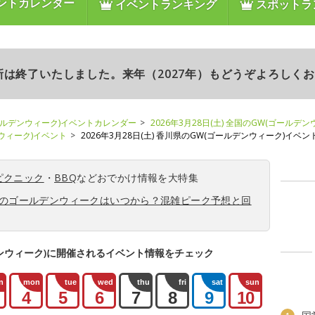
ントカレンダー
イベントランキング
スポットラ
更新は終了いたしました。来年（2027年）もどうぞよろしく
ールデンウィーク)イベントカレンダー
2026年3月28日(土) 全国のGW(ゴールデ
ンウィーク)イベント
2026年3月28日(土) 香川県のGW(ゴールデンウィーク)イベン
ピクニック
・
BBQ
などおでかけ情報を大特集
6年のゴールデンウィークはいつから？混雑ピーク予想と回
ンウィーク)に開催されるイベント情報をチェック
n
mon
tue
wed
thu
fri
sat
sun
4
5
6
7
8
9
10