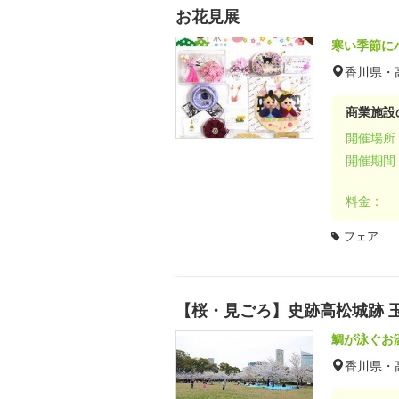
お花見展
寒い季節に
香川県・
商業施設
開催場所
開催期間
料金：
フェア
【桜・見ごろ】史跡高松城跡 
鯛が泳ぐお
香川県・