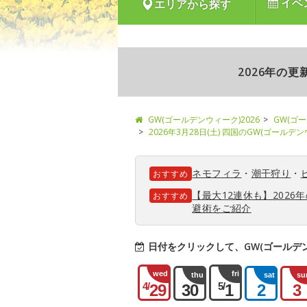
イベ
エリアから探す
2026年の
GW(ゴールデンウィーク)2026
GW(ゴ
2026年3月28日(土) 四国のGW(ゴールデ
ネモフィラ
・
潮干狩り
・
おすすめ
【最大12連休も】202
おすすめ
避術をご紹介
日付をクリックして、GW(ゴールデ
wed
fri
thu
sat
su
4/
5/
29
30
1
2
3