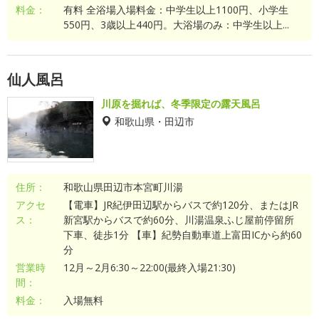
料金：
有料 全浴場入場料金：中学生以上1100円、小学生
550円、3歳以上440円。大浴場のみ：中学生以上...
仙人風呂
川原を掘れば、冬季限定の露天風呂
和歌山県・田辺市
住所：
和歌山県田辺市本宮町川湯
アクセ
【電車】JR紀伊田辺駅からバスで約120分、またはJR
ス：
新宮駅からバスで約60分、川湯温泉ふじ屋前停留所
下車、徒歩1分 【車】紀勢自動車道上富田ICから約60
分
営業時
12月～2月6:30～22:00(最終入場21:30)
間：
料金：
入場無料