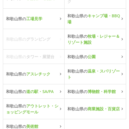
ク
和歌山県の
キャンプ場・BBQ
和歌山県の
工場見学
場
和歌山県の
牧場・レジャー＆
和歌山県の
グランピング
リゾート施設
和歌山県の
タワー・展望台
和歌山県の
公園
和歌山県の
温泉・スパリゾー
和歌山県の
アスレチック
ト
和歌山県の
道の駅・SA/PA
和歌山県の
博物館・科学館
和歌山県の
アウトレット・シ
和歌山県の
商業施設・百貨店
ョッピングモール
和歌山県の
美術館