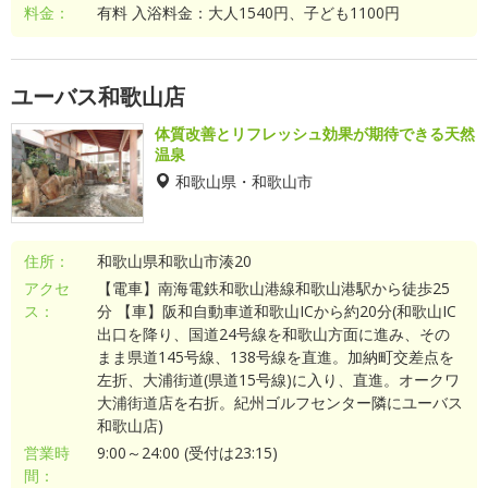
料金：
有料 入浴料金：大人1540円、子ども1100円
ユーバス和歌山店
体質改善とリフレッシュ効果が期待できる天然
温泉
和歌山県・和歌山市
住所：
和歌山県和歌山市湊20
アクセ
【電車】南海電鉄和歌山港線和歌山港駅から徒歩25
ス：
分 【車】阪和自動車道和歌山ICから約20分(和歌山IC
出口を降り、国道24号線を和歌山方面に進み、その
まま県道145号線、138号線を直進。加納町交差点を
左折、大浦街道(県道15号線)に入り、直進。オークワ
大浦街道店を右折。紀州ゴルフセンター隣にユーバス
和歌山店)
営業時
9:00～24:00 (受付は23:15)
間：