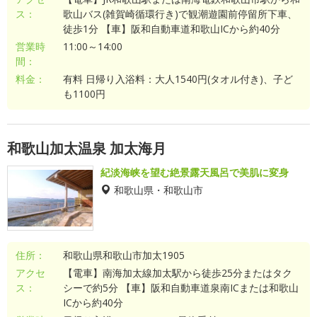
ス：
歌山バス(雑賀崎循環行き)で観潮遊園前停留所下車、
徒歩1分 【車】阪和自動車道和歌山ICから約40分
営業時
11:00～14:00
間：
料金：
有料 日帰り入浴料：大人1540円(タオル付き)、子ど
も1100円
和歌山加太温泉 加太海月
紀淡海峡を望む絶景露天風呂で美肌に変身
和歌山県・和歌山市
住所：
和歌山県和歌山市加太1905
アクセ
【電車】南海加太線加太駅から徒歩25分またはタク
ス：
シーで約5分 【車】阪和自動車道泉南ICまたは和歌山
ICから約40分