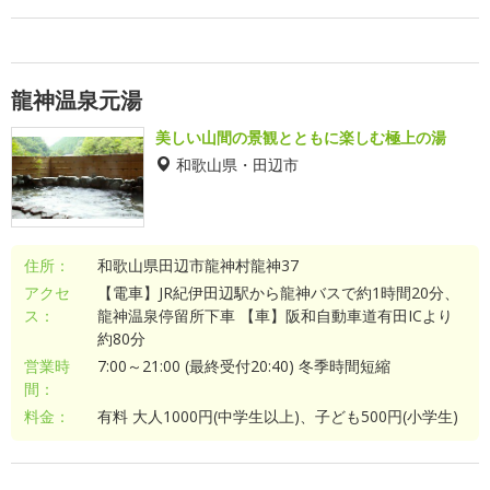
龍神温泉元湯
美しい山間の景観とともに楽しむ極上の湯
和歌山県・田辺市
住所：
和歌山県田辺市龍神村龍神37
アクセ
【電車】JR紀伊田辺駅から龍神バスで約1時間20分、
ス：
龍神温泉停留所下車 【車】阪和自動車道有田ICより
約80分
営業時
7:00～21:00 (最終受付20:40) 冬季時間短縮
間：
料金：
有料 大人1000円(中学生以上)、子ども500円(小学生)