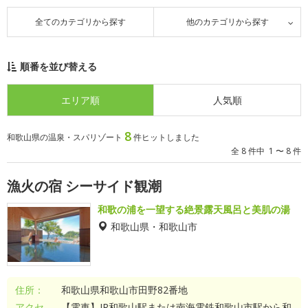
全てのカテゴリから探す
他のカテゴリから探す
順番を並び替える
エリア順
人気順
8
和歌山県の温泉・スパリゾート
件ヒットしました
全 8 件中 1 〜 8 件
漁火の宿 シーサイド観潮
和歌の浦を一望する絶景露天風呂と美肌の湯
和歌山県・和歌山市
住所：
和歌山県和歌山市田野82番地
アクセ
【電車】JR和歌山駅または南海電鉄和歌山市駅から和