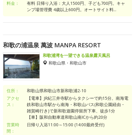
料金：
有料 日帰り入浴：大人1500円、子ども700円。キャ
ンプ場管理費 4歳以上600円。オートサイト料...
和歌の浦温泉 萬波 MANPA RESORT
和歌浦湾を一望できる温泉露天風呂
和歌山県・和歌山市
住所：
和歌山県和歌山市新和歌浦2-10
アクセ
【電車】JR紀三井寺駅からタクシーで約15分。南海電
ス：
鉄和歌山市駅から南海・和歌山バス(和歌公園経由・
雑賀崎行き)で新和歌遊園停留所下車、徒歩1分
【車】阪和自動車道和歌山南ICから約20分
営業時
日帰り入浴11:00～15:00 (14:00最終受付)
間：