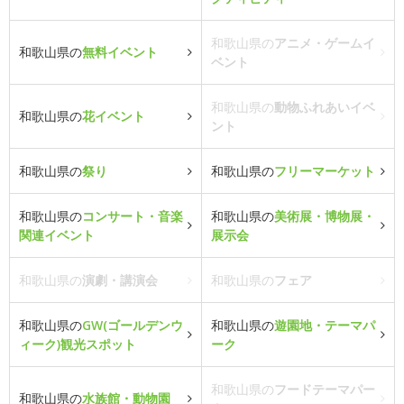
和歌山県の
アニメ・ゲームイ
和歌山県の
無料イベント
ベント
和歌山県の
動物ふれあいイベ
和歌山県の
花イベント
ント
和歌山県の
祭り
和歌山県の
フリーマーケット
和歌山県の
コンサート・音楽
和歌山県の
美術展・博物展・
関連イベント
展示会
和歌山県の
演劇・講演会
和歌山県の
フェア
和歌山県の
GW(ゴールデンウ
和歌山県の
遊園地・テーマパ
ィーク)観光スポット
ーク
和歌山県の
フードテーマパー
和歌山県の
水族館・動物園