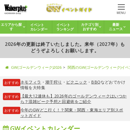
MENU
イベント
イベント
エリアから探
カテゴリ別
最新
カレンダー
ランキング
す
おすすめ
ニュース
2026年の更新は終了いたしました。来年（2027年）も
どうぞよろしくお願いします。
GW(ゴールデンウィーク)2026
関西のGW(ゴールデンウィーク)イ
ネモフィラ
・
潮干狩り
・
ピクニック
・
BBQ
などおでかけ
おすすめ
情報を大特集
【最大12連休も】2026年のゴールデンウィークはいつか
おすすめ
ら？混雑ピーク予想と回避術をご紹介
今年のGWどこ行く！？関東・関西・東海エリア別スポ
おすすめ
ットガイド
GWイベントカレンダー