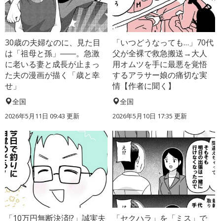
30歳の夫婦なのに、見た目
「いつどうなっても…」70代
は「祖母と孫」――。急激
父が全裸で救急搬送→大人
に老いる妻と成長が止まっ
用オムツを手に最悪を覚悟
た夫の漫画が描く「歳と幸
するアラサー娘の痛切な実
せ」
情【作者に聞く】
全国
全国
2026年5月11日 09:43 更新
2026年5月10日 17:35 更新
「10万円無断決済!?」誠実夫
「セクハラ」を「ミス」で