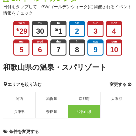
日付をタップして、GW(ゴールデンウィーク)に開催されるイベント
情報をチェック
wed
thu
fri
sat
sun
mon
4/
29
30
5/
1
2
3
4
tue
wed
thu
fri
sat
sun
5
6
7
8
9
10
和歌山県の温泉・スパリゾート
エリアを絞り込む
変更する
関西
滋賀県
京都府
大阪府
兵庫県
奈良県
和歌山県
条件を変更する