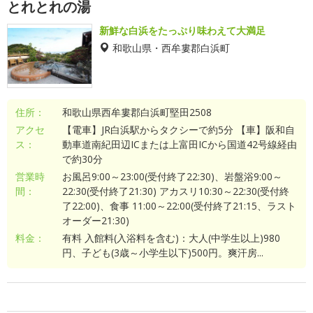
とれとれの湯
新鮮な白浜をたっぷり味わえて大満足
和歌山県・西牟婁郡白浜町
住所：
和歌山県西牟婁郡白浜町堅田2508
アクセ
【電車】JR白浜駅からタクシーで約5分 【車】阪和自
ス：
動車道南紀田辺ICまたは上富田ICから国道42号線経由
で約30分
営業時
お風呂9:00～23:00(受付終了22:30)、岩盤浴9:00～
間：
22:30(受付終了21:30) アカスリ10:30～22:30(受付終
了22:00)、食事 11:00～22:00(受付終了21:15、ラスト
オーダー21:30)
料金：
有料 入館料(入浴料を含む)：大人(中学生以上)980
円、子ども(3歳～小学生以下)500円。爽汗房...