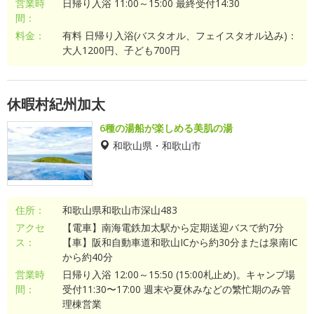
営業時
日帰り入浴 11:00～15:00 最終受付14:30
間：
料金：
有料 日帰り入浴(バスタオル、フェイスタオル込み)：
大人1200円、子ども700円
休暇村紀州加太
6種の湯船が楽しめる美肌の湯
和歌山県・和歌山市
住所：
和歌山県和歌山市深山483
アクセ
【電車】南海電鉄加太駅から定期送迎バスで約7分
ス：
【車】阪和自動車道和歌山ICから約30分または泉南IC
から約40分
営業時
日帰り入浴 12:00～15:50 (15:00札止め)。キャンプ場
間：
受付11:30〜17:00 週末や夏休みなどの繁忙期のみ管
理棟営業