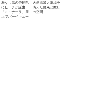
海なし県の奈良県
天然温泉大浴場を
にビーチが誕生、
備えた健康と癒し
「ミ・ナーラ」屋
の空間
上でバーベキュー