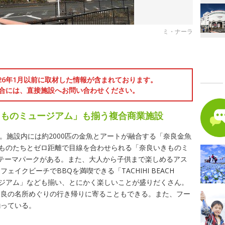
ミ・ナーラ
026年1月以前に取材した情報が含まれております。
合には、直接施設へお問い合わせください。
きものミュージアム」も揃う複合商業施設
設。施設内には約2000匹の金魚とアートが融合する「奈良金魚
きものたちとゼロ距離で目線を合わせられる「奈良いきものミ
テーマパークがある。また、大人から子供まで楽しめるアス
イクビーチでBBQを満喫できる「TACHIHI BEACH
タジアム」なども揃い、とにかく楽しいことが盛りだくさん。
奈良の名所めぐりの行き帰りに寄ることもできる。また、フー
揃っている。