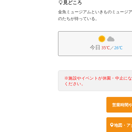
見どころ
金魚ミュージアムといきものミュージ
のたちが待っている。
今日
35℃
／
26℃
※施設やイベントが休園・中止に
ください。
営業時間
地図・ア