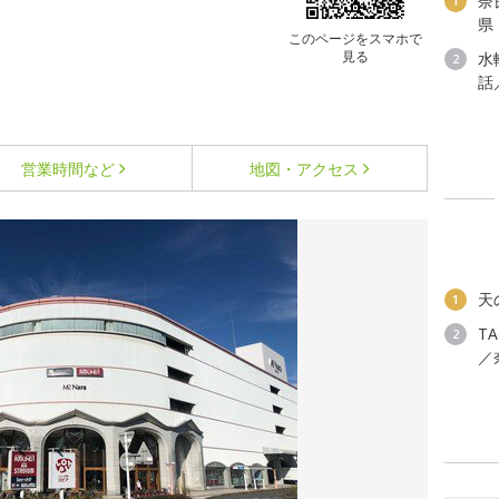
奈
1
県
このページをスマホで
見る
水
2
話
営業時間など
地図・アクセス
天
1
T
2
／