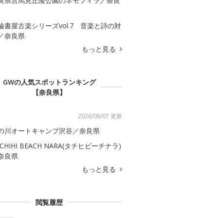
良県営馬見丘陵公園のネモフィラ／奈良
輪書屋古楽シリーズvol.7 音楽と詩の対
／奈良県
もっと見る
GWの人気スポットランキング
【奈良県】
2026/08/07 更新
の川オートキャンプ沢谷／奈良県
ACHIHI BEACH NARA(タチヒビーチナラ)
奈良県
もっと見る
閲覧履歴