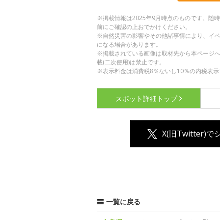
※掲載情報は2025年9月時点のものです。
前にご確認の上おでかけください。
※自然災害の影響やその他諸事情により、イ
になる場合があります。
※掲載されている画像は取材先から本ページ
載(二次使用)は禁止です。
※表示料金は消費税8％ないし10％の内税表示
スポット詳細
トップ
X(旧Twitter)
一覧に戻る