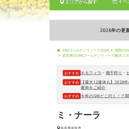
イベ
エリアから探す
2026年の
GW(ゴールデンウィーク)2026
関西のG
奈良県のGW(ゴールデンウィーク)観光ス
ネモフィラ
・
潮干狩り
・
おすすめ
【最大12連休も】202
おすすめ
避術をご紹介
今年のGWどこ行く！？
おすすめ
ミ・ナーラ
奈良県
奈良市