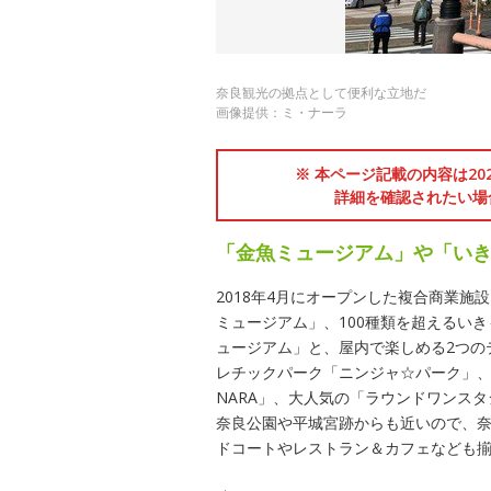
奈良観光の拠点として便利な立地だ
画像提供：ミ・ナーラ
※ 本ページ記載の内容は2
詳細を確認されたい場
「金魚ミュージアム」や「い
2018年4月にオープンした複合商業施
ミュージアム」、100種類を超えるい
ュージアム」と、屋内で楽しめる2つの
レチックパーク「ニンジャ☆パーク」、フェ
NARA」、大人気の「ラウンドワンス
奈良公園や平城宮跡からも近いので、
ドコートやレストラン＆カフェなども