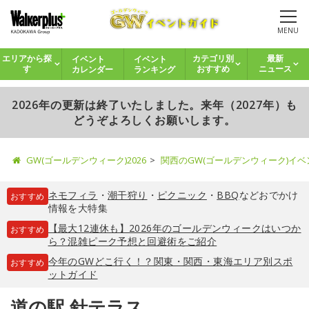
MENU
イベント
イベント
エリアから探
カテゴリ別
最新
カレンダー
ランキング
す
おすすめ
ニュース
2026年の更新は終了いたしました。来年（2027年）も
どうぞよろしくお願いします。
GW(ゴールデンウィーク)2026
関西のGW(ゴールデンウィーク)イ
ネモフィラ
・
潮干狩り
・
ピクニック
・
BBQ
などおでかけ
おすすめ
情報を大特集
【最大12連休も】2026年のゴールデンウィークはいつか
おすすめ
ら？混雑ピーク予想と回避術をご紹介
今年のGWどこ行く！？関東・関西・東海エリア別スポ
おすすめ
ットガイド
道の駅 針テラス