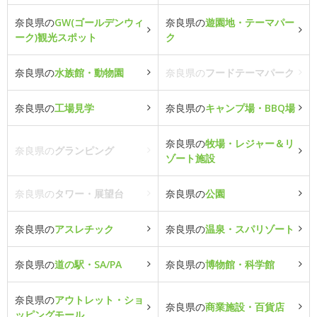
奈良県の
GW(ゴールデンウィ
奈良県の
遊園地・テーマパー
ーク)観光スポット
ク
奈良県の
水族館・動物園
奈良県の
フードテーマパーク
奈良県の
工場見学
奈良県の
キャンプ場・BBQ場
奈良県の
牧場・レジャー＆リ
奈良県の
グランピング
ゾート施設
奈良県の
タワー・展望台
奈良県の
公園
奈良県の
アスレチック
奈良県の
温泉・スパリゾート
奈良県の
道の駅・SA/PA
奈良県の
博物館・科学館
奈良県の
アウトレット・ショ
奈良県の
商業施設・百貨店
ッピングモール