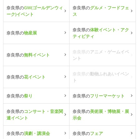
奈良県の
GW(ゴールデンウィ
奈良県の
グルメ・フードフェ
ーク)イベント
ス
奈良県の
体験イベント・アク
奈良県の
物産展
ティビティ
奈良県の
アニメ・ゲームイベ
奈良県の
無料イベント
ント
奈良県の
動物ふれあいイベン
奈良県の
花イベント
ト
奈良県の
祭り
奈良県の
フリーマーケット
奈良県の
コンサート・音楽関
奈良県の
美術展・博物展・展
連イベント
示会
奈良県の
演劇・講演会
奈良県の
フェア