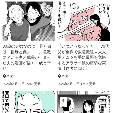
30歳の夫婦なのに、見た目
「いつどうなっても…」70代
は「祖母と孫」――。急激
父が全裸で救急搬送→大人
に老いる妻と成長が止まっ
用オムツを手に最悪を覚悟
た夫の漫画が描く「歳と幸
するアラサー娘の痛切な実
せ」
情【作者に聞く】
全国
全国
2026年5月11日 09:43 更新
2026年5月10日 17:35 更新