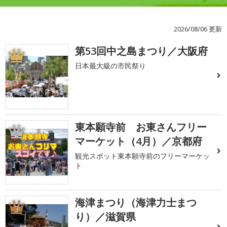
2026/08/06 更新
第53回中之島まつり／大阪府
1
日本最大級の市民祭り
東本願寺前 お東さんフリー
2
マーケット（4月）／京都府
観光スポット東本願寺前のフリーマーケッ
ト
海津まつり（海津力士まつ
3
り）／滋賀県