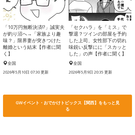
「10万円無断決済!?」誠実夫
「セクハラ」を「ミス」で
が釣り沼へ→「家族より趣
撃退？ツインの部屋を予約
味？」限界妻が突きつけた
した上司、女性部下の切れ
離婚という結末【作者に聞
味鋭い反撃にに「スカッと
く】
した」の声【作者に聞く】
全国
全国
2026年5月10日 07:30 更新
2026年5月9日 20:35 更新
GWイベント・おでかけトピックス【関西】をもっと見
る