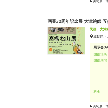
美術展・
画業30周年記念展 大津絵師 五代
民画 大津
滋賀県・
展示会DA
開催場所
開催期間
料金：
美術展・