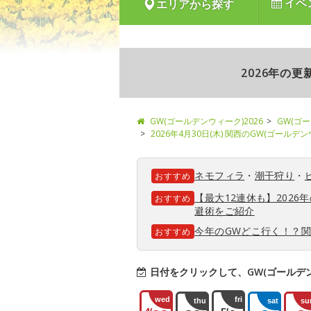
イベ
エリアから探す
2026年の
GW(ゴールデンウィーク)2026
GW(ゴ
2026年4月30日(木) 関西のGW(ゴールデ
ネモフィラ
・
潮干狩り
・
おすすめ
【最大12連休も】202
おすすめ
避術をご紹介
今年のGWどこ行く！？
おすすめ
日付をクリックして、GW(ゴールデ
wed
fri
thu
sat
su