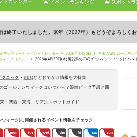
ントカレンダー
イベントランキング
スポットラ
更新は終了いたしました。来年（2027年）もどうぞよろしく
ールデンウィーク)イベントカレンダー
2026年4月30日(木) 全国のGW(ゴールデ
ンウィーク)イベント
2026年4月30日(木) 滋賀県のGW(ゴールデンウィーク)イベン
ピクニック
・
BBQ
などおでかけ情報を大特集
6年のゴールデンウィークはいつから？混雑ピーク予想と回
関東・関西・東海エリア別スポットガイド
ンウィーク)に開催されるイベント情報をチェック
n
mon
tue
wed
thu
fri
sat
sun