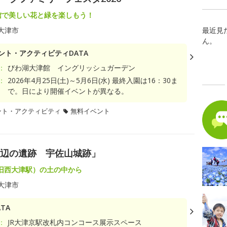
館で美しい花と緑を楽しもう！
大津市
最近見
ん。
ント・アクティビティDATA
：
びわ湖大津館 イングリッシュガーデン
：
2026年4月25日(土)～5月6日(水) 最終入園は16：30ま
で。日により開催イベントが異なる。
ント・アクティビティ
無料イベント
周辺の遺跡 宇佐山城跡」
旧西大津駅）の土の中から
大津市
TA
：
JR大津京駅改札内コンコース展示スペース