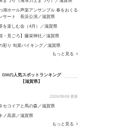
津まつり（海津力士まつり）／滋賀県
わ湖ホール声楽アンサンブル 春をおくる
ンサート 長浜公演／滋賀県
茶を楽しむ会（4月）／滋賀県
桜・見ごろ】藤栄神社／滋賀県
の彩り 旬菜バイキング／滋賀県
もっと見る
GWの人気スポットランキング
【滋賀県】
2026/08/06 更新
タセコイアと馬の森／滋賀県
キノ高原／滋賀県
もっと見る