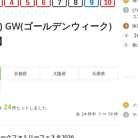
海
1
4
5
6
7
8
9
10
び
2
コ
木) GW(ゴールデンウィーク)
抹
3
【
4
】
春
5
京都府
大阪府
兵庫県
メ
24
1
ト
件ヒットしました
全 24 件中 1 〜 10 件
マ
2
ークファミリーフェスタ2026