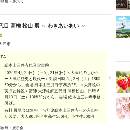
博物展・展示会
目 高橋 松山 展 ～ わきあいあい ～
絵
大津市
TA
：
総本山三井寺観音堂書院
：
2026年4月25日(土)～6月21日(日) ＜大津絵のちから
ー大津絵歴史と現代ー＞対談日時 5月2日（土）13時
30分から。会場 総本山三井寺事務所2F。＜大津絵の
実演と解説＞講師 大津絵師五代目 高橋松山。日時 6
月13日（土）13時30分から。会場 総本山三井寺事務
所2F。
有料 展覧会は無料 ※別途総本山三井寺への入山料
が必要。大人800円／中高生500円／小学生300円
博物展・展示会