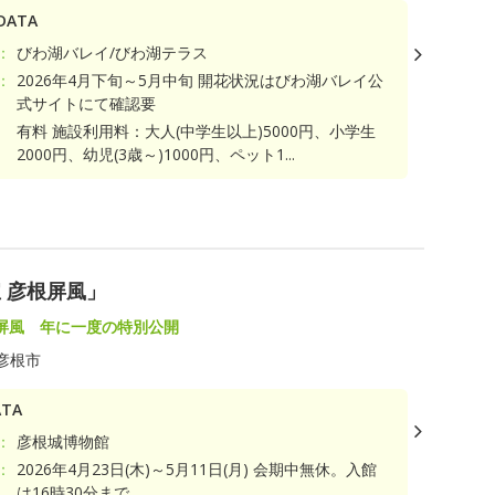
ATA
：
びわ湖バレイ/びわ湖テラス
：
2026年4月下旬～5月中旬 開花状況はびわ湖バレイ公
式サイトにて確認要
有料 施設利用料：大人(中学生以上)5000円、小学生
2000円、幼児(3歳～)1000円、ペット1...
ト
 彦根屏風」
屏風 年に一度の特別公開
彦根市
TA
：
彦根城博物館
：
2026年4月23日(木)～5月11日(月) 会期中無休。入館
は16時30分まで。