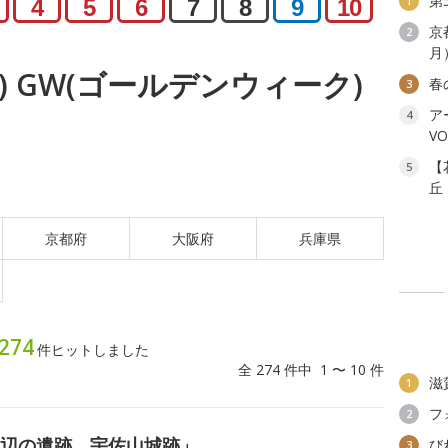
第
1
4
5
6
7
8
9
10
京
2
月
火) GW(ゴールデンウィーク)
春
3
ア
4
V
【
5
丘
京都府
大阪府
兵庫県
274
件ヒットしました
全 274 件中 1 〜 10 件
滋
1
フ
2
周辺の遺跡 宇佐山城跡」
び
3