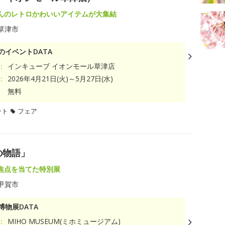
んのレトロかわいいアイテムが大集結
草津市
のイベントDATA
：
インキューブ イオンモール草津店
：
2026年4月21日(火)～5月27日(水)
無料
ント
フェア
の物語」
焦点を当てた特別展
甲賀市
博物展DATA
：
MIHO MUSEUM(ミホミュージアム)