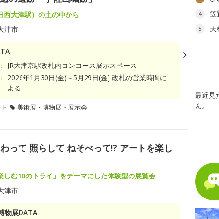
笠
旧西大津駅）の土の中から
4
天
大津市
5
TA
：
JR大津京駅改札内コンコース展示スペース
：
2026年1月30日(金)～5月29日(金) 改札の営業時間に
よる
最近見
ん。
ント
美術展・博物展・展示会
って 照らして ねそべって!? アートを楽し
楽しむ10のトライ」をテーマにした体験型の展覧会
大津市
博物展DATA