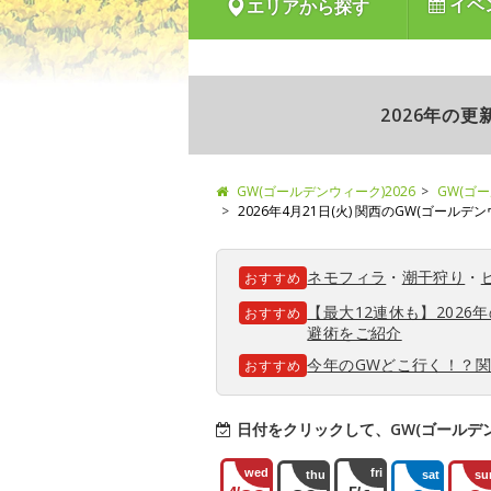
イベ
エリアから探す
2026年の
GW(ゴールデンウィーク)2026
GW(ゴ
2026年4月21日(火) 関西のGW(ゴールデ
ネモフィラ
・
潮干狩り
・
おすすめ
【最大12連休も】202
おすすめ
避術をご紹介
今年のGWどこ行く！？
おすすめ
日付をクリックして、GW(ゴールデ
wed
fri
thu
sat
su