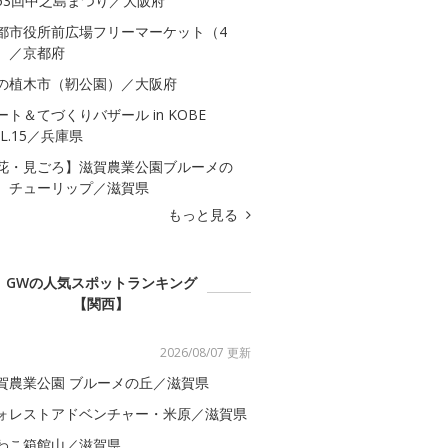
53回中之島まつり／大阪府
都市役所前広場フリーマーケット（4
）／京都府
の植木市（靭公園）／大阪府
ート＆てづくりバザール in KOBE
OL.15／兵庫県
花・見ごろ】滋賀農業公園ブルーメの
 チューリップ／滋賀県
もっと見る
GWの人気スポットランキング
【関西】
2026/08/07 更新
賀農業公園 ブルーメの丘／滋賀県
ォレストアドベンチャー・米原／滋賀県
わこ箱館山／滋賀県