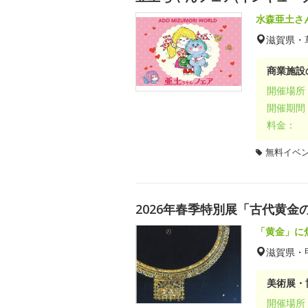
水森亜土さ
滋賀県・
商業施設
開催場所
開催期間
料金：
無料イベ
2026年春季特別展「古代黄金
「黄金」に
滋賀県・
美術展・
開催場所