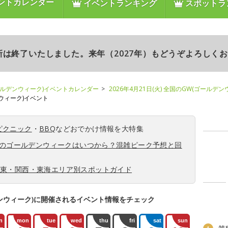
ントカレンダー
イベントランキング
スポットラ
更新は終了いたしました。来年（2027年）もどうぞよろしく
ールデンウィーク)イベントカレンダー
2026年4月21日(火) 全国のGW(ゴールデ
ンウィーク)イベント
ピクニック
・
BBQ
などおでかけ情報を大特集
6年のゴールデンウィークはいつから？混雑ピーク予想と回
関東・関西・東海エリア別スポットガイド
ンウィーク)に開催されるイベント情報をチェック
n
mon
tue
wed
thu
fri
sat
sun