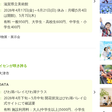
：
滋賀県立美術館
：
2026年4月17日(金)～6月21日(日) 休み：月曜(5月4日
は開館)、5月7日(木)
有料 一般950円、大学生・高校生600円、中学生・小
学生400円
博物展・展示会
スイセンが咲き誇る
大津市
ATA
：
びわ湖バレイ/びわ湖テラス
：
2026年4月下旬～5月中旬 開花状況はびわ湖バレイ公
式サイトにて確認要
有料 施設利用料：大人(中学生以上)5000円、小学生