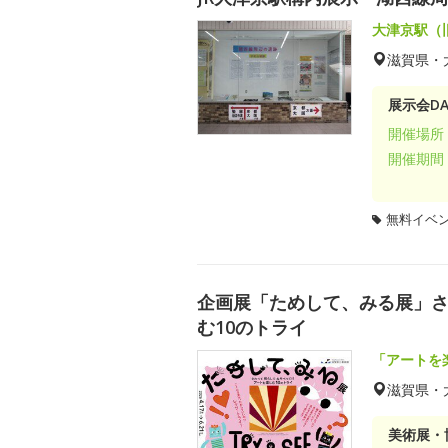
大津京駅（
滋賀県・
展示会DA
開催場所
開催期間
無料イベ
企画展「ためして、みる展」さわ
む10のトライ
「アートを
滋賀県・
美術展・