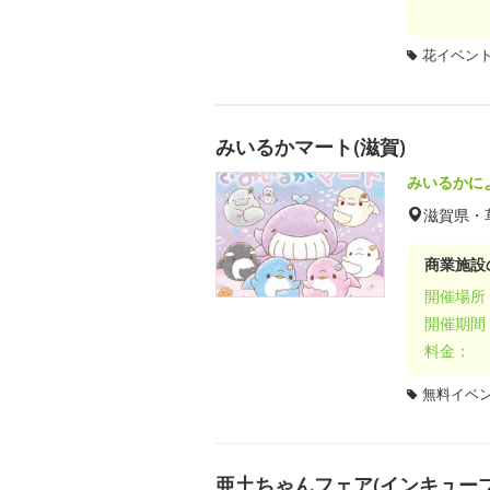
花イベン
みいるかマート(滋賀)
みいるかに
滋賀県・
商業施設
開催場所
開催期間
料金：
無料イベ
亜土ちゃんフェア(インキューブ