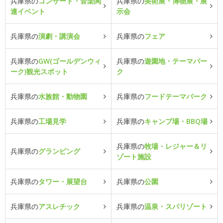
兵庫県の
コンサート・音楽関
兵庫県の
美術展・博物展・展
連イベント
示会
兵庫県の
演劇・講演会
兵庫県の
フェア
兵庫県の
GW(ゴールデンウィ
兵庫県の
遊園地・テーマパー
ーク)観光スポット
ク
兵庫県の
水族館・動物園
兵庫県の
フードテーマパーク
兵庫県の
工場見学
兵庫県の
キャンプ場・BBQ場
兵庫県の
牧場・レジャー＆リ
兵庫県の
グランピング
ゾート施設
兵庫県の
タワー・展望台
兵庫県の
公園
兵庫県の
アスレチック
兵庫県の
温泉・スパリゾート