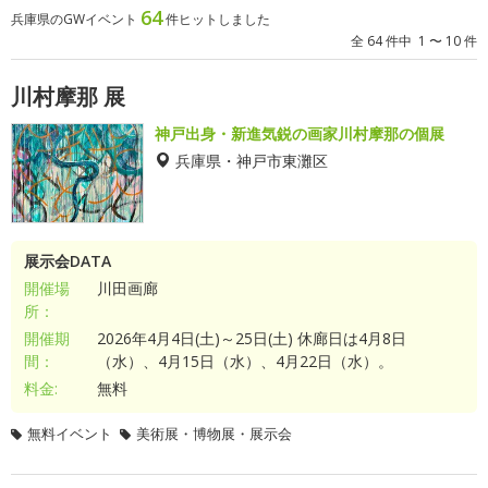
64
兵庫県のGWイベント
件ヒットしました
全 64 件中 1 〜 10 件
川村摩那 展
神戸出身・新進気鋭の画家川村摩那の個展
兵庫県・神戸市東灘区
展示会DATA
開催場
川田画廊
所：
開催期
2026年4月4日(土)～25日(土) 休廊日は4月8日
間：
（水）、4月15日（水）、4月22日（水）。
料金:
無料
無料イベント
美術展・博物展・展示会