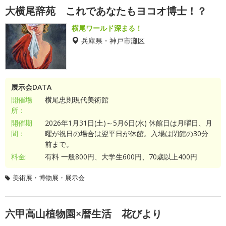
大横尾辞苑 これであなたもヨコオ博士！？
横尾ワールド深まる！
兵庫県・神戸市灘区
展示会DATA
開催場
横尾忠則現代美術館
所：
開催期
2026年1月31日(土)～5月6日(水) 休館日は月曜日、月
間：
曜が祝日の場合は翌平日が休館。入場は閉館の30分
前まで。
料金:
有料 一般800円、大学生600円、70歳以上400円
美術展・博物展・展示会
六甲高山植物園×暦生活 花びより