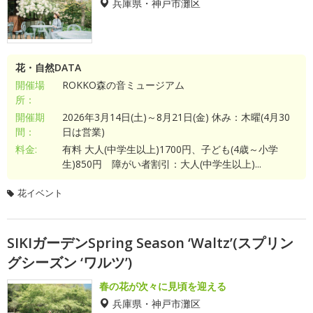
兵庫県・神戸市灘区
花・自然DATA
開催場
ROKKO森の音ミュージアム
所：
開催期
2026年3月14日(土)～8月21日(金) 休み：木曜(4月30
間：
日は営業)
料金:
有料 大人(中学生以上)1700円、子ども(4歳～小学
生)850円 障がい者割引：大人(中学生以上)...
花イベント
SIKIガーデンSpring Season ‘Waltz’(スプリン
グシーズン ‘ワルツ’)
春の花が次々に見頃を迎える
兵庫県・神戸市灘区