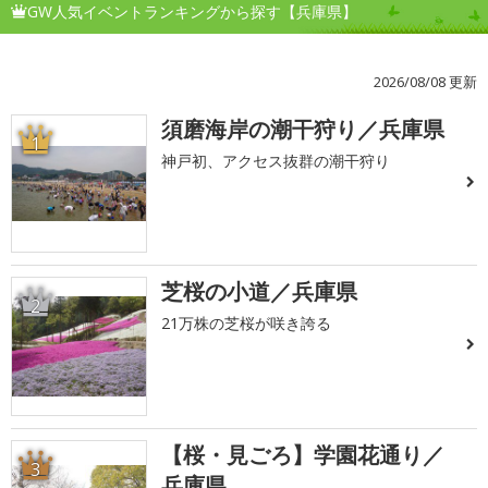
GW人気イベントランキングから探す【兵庫県】
2026/08/08 更新
須磨海岸の潮干狩り／兵庫県
1
神戸初、アクセス抜群の潮干狩り
芝桜の小道／兵庫県
2
21万株の芝桜が咲き誇る
【桜・見ごろ】学園花通り／
3
兵庫県