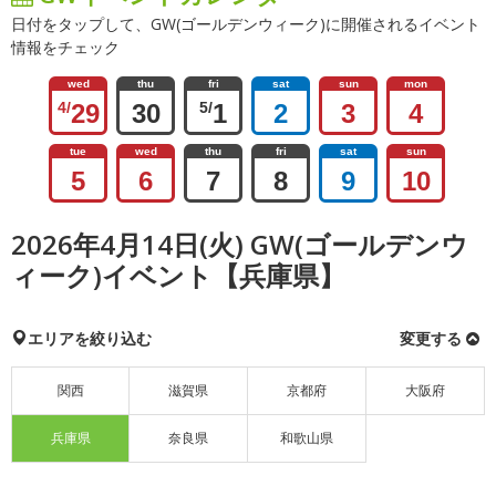
日付をタップして、GW(ゴールデンウィーク)に開催されるイベント
情報をチェック
wed
thu
fri
sat
sun
mon
4/
29
30
5/
1
2
3
4
tue
wed
thu
fri
sat
sun
5
6
7
8
9
10
2026年4月14日(火) GW(ゴールデンウ
ィーク)イベント【兵庫県】
エリアを絞り込む
変更する
関西
滋賀県
京都府
大阪府
兵庫県
奈良県
和歌山県