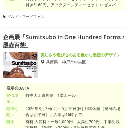
付き6160円、アフタヌーンティーセット ロゼスパ...
グルメ・フードフェス
企画展「Sumitsubo in One Hundred Forms /
墨壺百態」
美しさや遊び心のある豊かな墨壺のデザイン
兵庫県・神戸市中央区
展示会DATA
開催場
竹中大工道具館 1階ホール
所：
開催期
2026年3月7日(土)～5月10日(日) 月曜休館（祝日の場
間：
合は翌平日）。入館は16時まで。
料金:
有料 入館料：一般1,000円、大高生700円、中学生以
下無料、65歳以上700円（常設展観覧料を含...