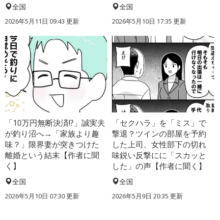
全国
全国
2026年5月11日 09:43 更新
2026年5月10日 17:35 更新
「10万円無断決済!?」誠実夫
「セクハラ」を「ミス」で
が釣り沼へ→「家族より趣
撃退？ツインの部屋を予約
味？」限界妻が突きつけた
した上司、女性部下の切れ
離婚という結末【作者に聞
味鋭い反撃にに「スカッと
く】
した」の声【作者に聞く】
全国
全国
2026年5月10日 07:30 更新
2026年5月9日 20:35 更新