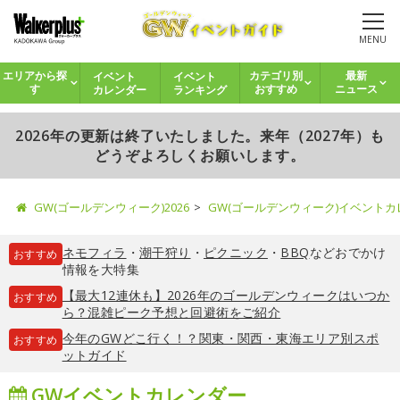
MENU
イベント
イベント
エリアから探
カテゴリ別
最新
カレンダー
ランキング
す
おすすめ
ニュース
2026年の更新は終了いたしました。来年（2027年）も
どうぞよろしくお願いします。
GW(ゴールデンウィーク)2026
GW(ゴールデンウィーク)イベント
ネモフィラ
・
潮干狩り
・
ピクニック
・
BBQ
などおでかけ
おすすめ
情報を大特集
【最大12連休も】2026年のゴールデンウィークはいつか
おすすめ
ら？混雑ピーク予想と回避術をご紹介
今年のGWどこ行く！？関東・関西・東海エリア別スポ
おすすめ
ットガイド
GWイベントカレンダー