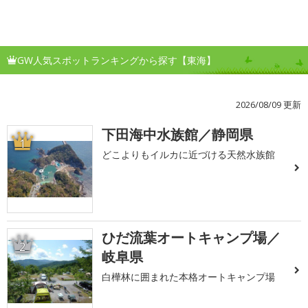
GW人気スポットランキングから探す【東海】
2026/08/09 更新
下田海中水族館／静岡県
1
どこよりもイルカに近づける天然水族館
ひだ流葉オートキャンプ場／
2
岐阜県
白樺林に囲まれた本格オートキャンプ場