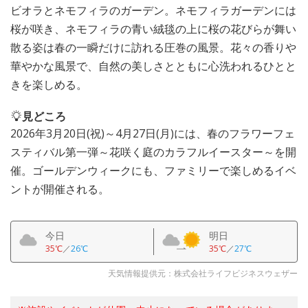
ビオラとネモフィラのガーデン。ネモフィラガーデンには
桜が咲き、ネモフィラの青い絨毯の上に桜の花びらが舞い
散る姿は春の一瞬だけに訪れる圧巻の風景。花々の香りや
華やかな風景で、自然の美しさとともに心洗われるひとと
きを楽しめる。
見どころ
2026年3月20日(祝)～4月27日(月)には、春のフラワーフェ
スティバル第一弾～花咲く庭のカラフルイースター～を開
催。ゴールデンウィークにも、ファミリーで楽しめるイベ
ントが開催される。
今日
明日
35℃
／
26℃
35℃
／
27℃
天気情報提供元：株式会社ライフビジネスウェザー