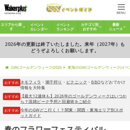
MENU
イベント
イベント
エリアから探
カテゴリ別
最新
カレンダー
ランキング
す
おすすめ
ニュース
2026年の更新は終了いたしました。来年（2027年）も
どうぞよろしくお願いします。
GW(ゴールデンウィーク)2026
東海のGW(ゴールデンウィーク)イ
ネモフィラ
・
潮干狩り
・
ピクニック
・
BBQ
などおでかけ
おすすめ
情報を大特集
【最大12連休も】2026年のゴールデンウィークはいつか
おすすめ
ら？混雑ピーク予想と回避術をご紹介
今年のGWどこ行く！？関東・関西・東海エリア別スポ
おすすめ
ットガイド
春のフラワーフェスティバル