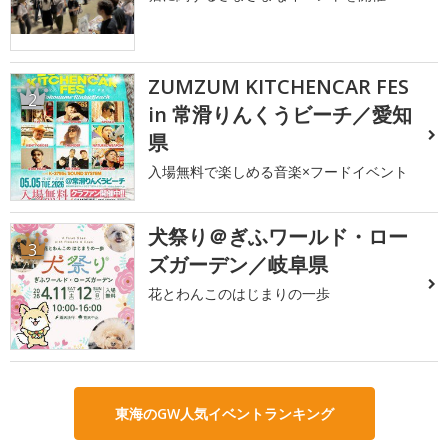
ZUMZUM KITCHENCAR FES
2
in 常滑りんくうビーチ／愛知
県
入場無料で楽しめる音楽×フードイベント
犬祭り＠ぎふワールド・ロー
3
ズガーデン／岐阜県
花とわんこのはじまりの一歩
東海のGW人気イベントランキング