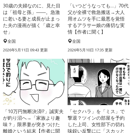
30歳の夫婦なのに、見た目
「いつどうなっても…」70代
は「祖母と孫」――。急激
父が全裸で救急搬送→大人
に老いる妻と成長が止まっ
用オムツを手に最悪を覚悟
た夫の漫画が描く「歳と幸
するアラサー娘の痛切な実
せ」
情【作者に聞く】
全国
全国
2026年5月11日 09:43 更新
2026年5月10日 17:35 更新
「10万円無断決済!?」誠実夫
「セクハラ」を「ミス」で
が釣り沼へ→「家族より趣
撃退？ツインの部屋を予約
味？」限界妻が突きつけた
した上司、女性部下の切れ
離婚という結末【作者に聞
味鋭い反撃にに「スカッと