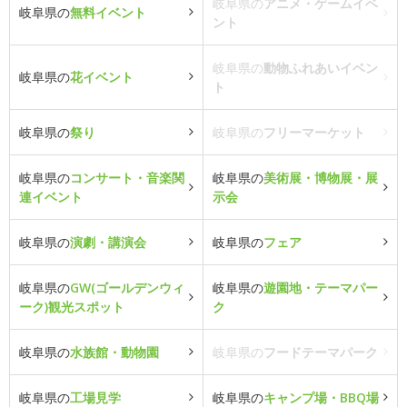
岐阜県の
アニメ・ゲームイベ
岐阜県の
無料イベント
ント
岐阜県の
動物ふれあいイベン
岐阜県の
花イベント
ト
岐阜県の
祭り
岐阜県の
フリーマーケット
岐阜県の
コンサート・音楽関
岐阜県の
美術展・博物展・展
連イベント
示会
岐阜県の
演劇・講演会
岐阜県の
フェア
岐阜県の
GW(ゴールデンウィ
岐阜県の
遊園地・テーマパー
ーク)観光スポット
ク
岐阜県の
水族館・動物園
岐阜県の
フードテーマパーク
岐阜県の
工場見学
岐阜県の
キャンプ場・BBQ場