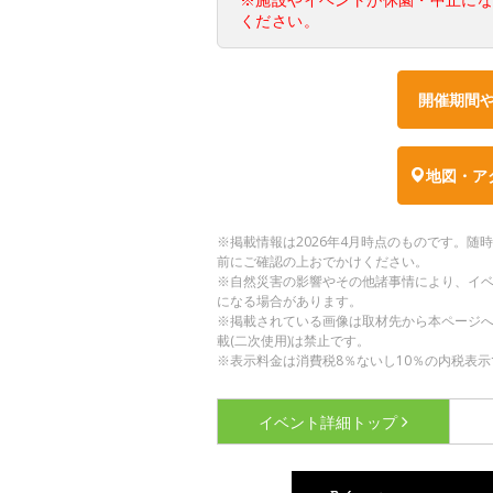
ください。
開催期間
地図・ア
※掲載情報は2026年4月時点のものです。
前にご確認の上おでかけください。
※自然災害の影響やその他諸事情により、イ
になる場合があります。
※掲載されている画像は取材先から本ページ
載(二次使用)は禁止です。
※表示料金は消費税8％ないし10％の内税表示
イベント詳細
トップ