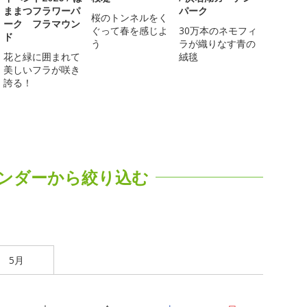
ままつフラワーパ
パーク
桜のトンネルをく
ーク フラマウン
ぐって春を感じよ
30万本のネモフィ
ド
う
ラが織りなす青の
花と緑に囲まれて
絨毯
美しいフラが咲き
誇る！
ンダーから絞り込む
5月