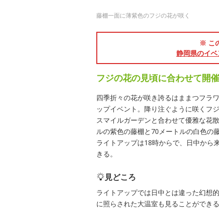
藤棚一面に薄紫色のフジの花が咲く
※ こ
静岡県のイベ
フジの花の見頃に合わせて開
四季折々の花が咲き誇るはままつフラ
ップイベント。降り注ぐように咲くフジ
スマイルガーデンと合わせて優雅な花散
ルの紫色の藤棚と70メートルの白色の
ライトアップは18時からで、日中から
きる。
見どころ
ライトアップでは日中とは違った幻想
に照らされた大温室も見ることができ