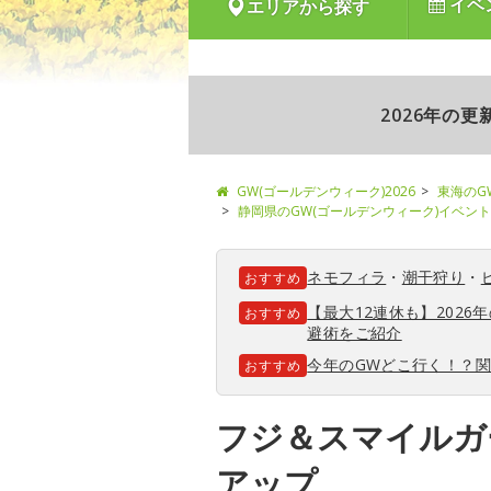
イベ
エリアから探す
2026年の
GW(ゴールデンウィーク)2026
東海のG
静岡県のGW(ゴールデンウィーク)イベント
ネモフィラ
・
潮干狩り
・
おすすめ
【最大12連休も】202
おすすめ
避術をご紹介
今年のGWどこ行く！？
おすすめ
フジ＆スマイルガ
アップ