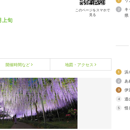
リ
1
キ
2
このページをスマホで
見る
県
月上旬
開催時間など
地図・アクセス
浜
1
あ
2
伊
3
道
4
怪
5