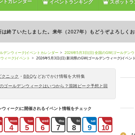
ントカレンダー
イベントランキング
スポットラ
更新は終了いたしました。来年（2027年）もどうぞよろしく
ールデンウィーク)イベントカレンダー
2026年5月3日(日) 全国のGW(ゴールデン
デンウィーク)イベント
2026年5月3日(日) 新潟県のGW(ゴールデンウィーク)イベン
ピクニック
・
BBQ
などおでかけ情報を大特集
6年のゴールデンウィークはいつから？混雑ピーク予想と回
ンウィーク)に開催されるイベント情報をチェック
n
mon
tue
wed
thu
fri
sat
sun
4
5
6
7
8
9
10