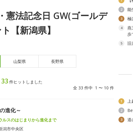
【
1
能
2
日)・憲法記念日 GW(ゴールデ
極
3
ント【新潟県】
燕
4
歩
旧
5
山梨県
長野県
33
ト
件ヒットしました
全 33 件中 1 〜 10 件
上
1
スの進化～
B
2
道
ウルスのはじまりから進化まで
3
新潟市中央区