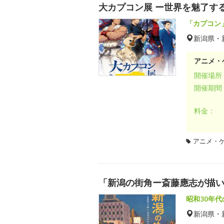
大カプコン展 ー世界を魅了する
「カプコン
新潟県・
アニメ・
開催場所
開催期間
料金：
アニメ・
「新潟の街角ー斎藤應志が描い
昭和30年
新潟県・