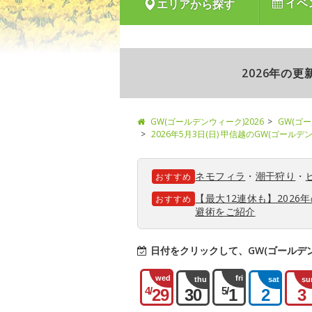
イベ
エリアから探す
2026年の
GW(ゴールデンウィーク)2026
GW(ゴ
2026年5月3日(日) 甲信越のGW(ゴール
ネモフィラ
・
潮干狩り
・
おすすめ
【最大12連休も】202
おすすめ
避術をご紹介
日付をクリックして、GW(ゴールデ
wed
fri
thu
sat
su
4/
5/
29
30
1
2
3