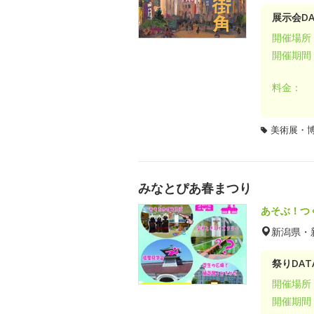
展示会DA
開催場所
開催期間
料金：
美術展・
みなとぴあ春まつり
あそぶ！つ
新潟県・
祭りDAT
開催場所
開催期間