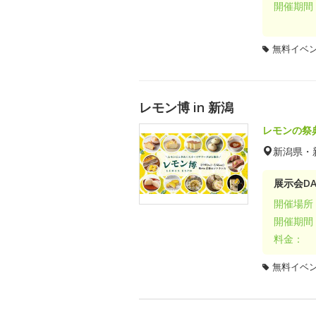
開催期間
無料イベ
レモン博 in 新潟
レモンの祭
新潟県・
展示会DA
開催場所
開催期間
料金：
無料イベ