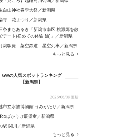
桜・見ごろ】越路河川公園／新潟県
生白山神社春季大祭／新潟県
楽寺 花まつり／新潟県
三条まちあるき「新潟市南区 桃源郷を散
でデート(初めての体験 編)」／新潟県
月潟駅発 架空鉄道 星空列車／新潟県
もっと見る
GWの人気スポットランキング
【新潟県】
2026/08/09 更新
越市立水族博物館 うみがたり／新潟県
efcoばかうけ展望室／新潟県
の駅 関川／新潟県
もっと見る