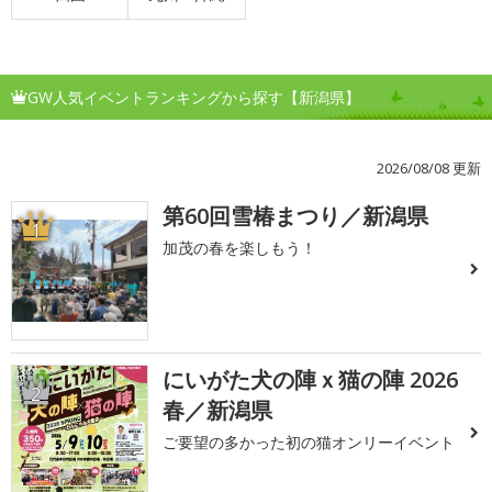
GW人気イベントランキングから探す【新潟県】
2026/08/08 更新
第60回雪椿まつり／新潟県
1
加茂の春を楽しもう！
にいがた犬の陣ｘ猫の陣 2026
2
春／新潟県
ご要望の多かった初の猫オンリーイベント