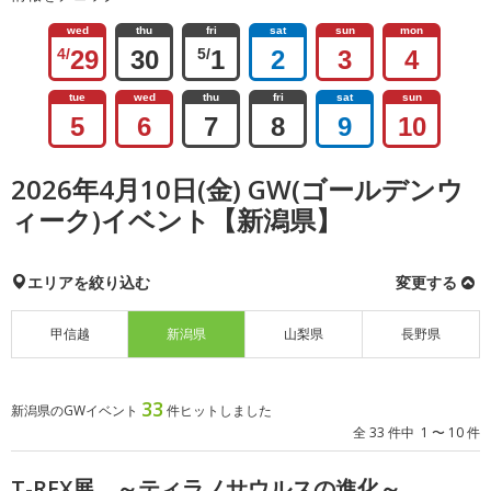
wed
thu
fri
sat
sun
mon
4/
29
30
5/
1
2
3
4
tue
wed
thu
fri
sat
sun
5
6
7
8
9
10
2026年4月10日(金) GW(ゴールデンウ
ィーク)イベント【新潟県】
エリアを絞り込む
変更する
甲信越
新潟県
山梨県
長野県
33
新潟県のGWイベント
件ヒットしました
全 33 件中 1 〜 10 件
T-REX展 ～ティラノサウルスの進化～