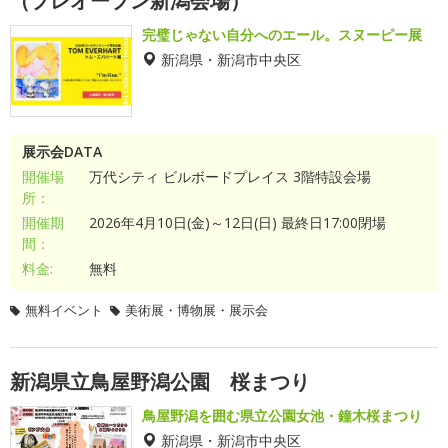
（プレオープン新潟会場）
完璧じゃない自分へのエール。スヌーピー展
新潟県・新潟市中央区
展示会DATA
開催場
万代シティ ビルボードプレイス 3階特設会場
所：
開催期
2026年4月10日(金)～12日(日) 最終日17:00閉場
間：
料金:
無料
無料イベント
美術展・博物展・展示会
新潟県立鳥屋野潟公園 桜まつり
鳥屋野潟を囲む県立公園女池・鐘木桜まつり
新潟県・新潟市中央区