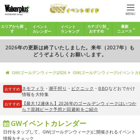
MENU
イベント
イベント
エリアから探
カテゴリ別
最新
カレンダー
ランキング
す
おすすめ
ニュース
2026年の更新は終了いたしました。来年（2027年）も
どうぞよろしくお願いします。
GW(ゴールデンウィーク)2026
GW(ゴールデンウィーク)イベント
ネモフィラ
・
潮干狩り
・
ピクニック
・
BBQ
などおでかけ
おすすめ
情報を大特集
【最大12連休も】2026年のゴールデンウィークはいつか
おすすめ
ら？混雑ピーク予想と回避術をご紹介
GWイベントカレンダー
日付をタップして、GW(ゴールデンウィーク)に開催されるイベント
情報をチェック