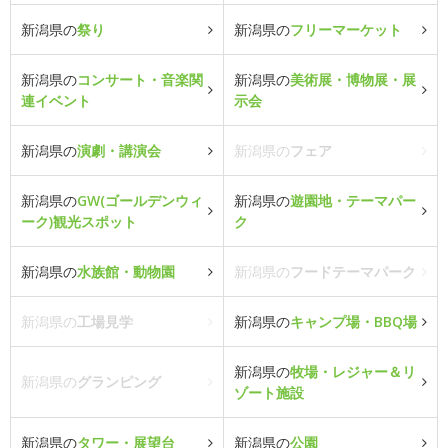
新潟県の
祭り
新潟県の
フリーマーケット
新潟県の
コンサート・音楽関
新潟県の
美術展・博物展・展
連イベント
示会
新潟県の
演劇・講演会
新潟県の
フェア
新潟県の
GW(ゴールデンウィ
新潟県の
遊園地・テーマパー
ーク)観光スポット
ク
新潟県の
水族館・動物園
新潟県の
フードテーマパーク
新潟県の
工場見学
新潟県の
キャンプ場・BBQ場
新潟県の
牧場・レジャー＆リ
新潟県の
グランピング
ゾート施設
新潟県の
タワー・展望台
新潟県の
公園