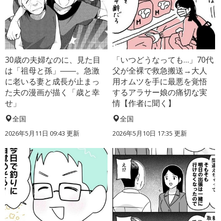
30歳の夫婦なのに、見た目
「いつどうなっても…」70代
は「祖母と孫」――。急激
父が全裸で救急搬送→大人
に老いる妻と成長が止まっ
用オムツを手に最悪を覚悟
た夫の漫画が描く「歳と幸
するアラサー娘の痛切な実
せ」
情【作者に聞く】
全国
全国
2026年5月11日 09:43 更新
2026年5月10日 17:35 更新