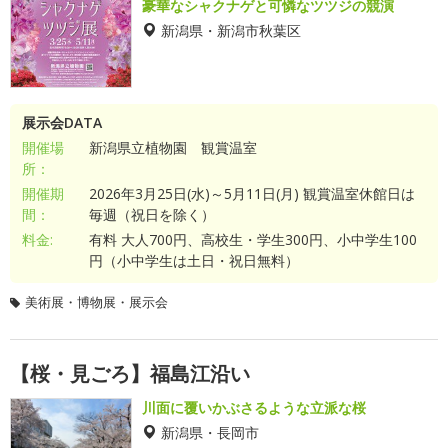
豪華なシャクナゲと可憐なツツジの競演
新潟県・新潟市秋葉区
展示会DATA
開催場
新潟県立植物園 観賞温室
所：
開催期
2026年3月25日(水)～5月11日(月) 観賞温室休館日は
間：
毎週（祝日を除く）
料金:
有料 大人700円、高校生・学生300円、小中学生100
円（小中学生は土日・祝日無料）
美術展・博物展・展示会
【桜・見ごろ】福島江沿い
川面に覆いかぶさるような立派な桜
新潟県・長岡市