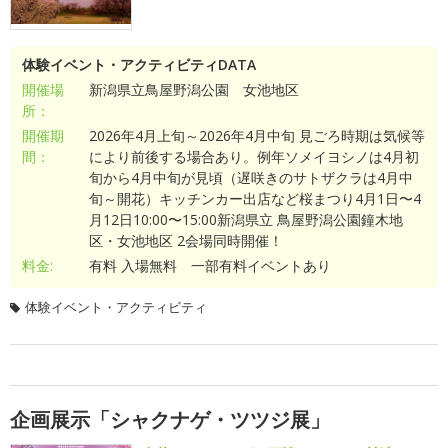
体験イベント・アクティビティDATA
開催場
新潟県立鳥屋野潟公園 女池地区
所：
開催期
2026年4月上旬～2026年4月中旬 見ごろ時期は気候等
間：
により前後する場合あり。例年ソメイヨシノは4月初
旬から4月中旬が見頃（遅咲きのサトザクラは4月中
旬～開花）キッチンカー出店など桜まつり4月1日〜4
月12日10:00〜15:00新潟県立 鳥屋野潟公園鐘木地
区・女池地区 2会場同時開催！
料金:
有料 入場無料 一部有料イベントあり
体験イベント・アクティビティ
企画展示「シャクナゲ・ツツジ展」