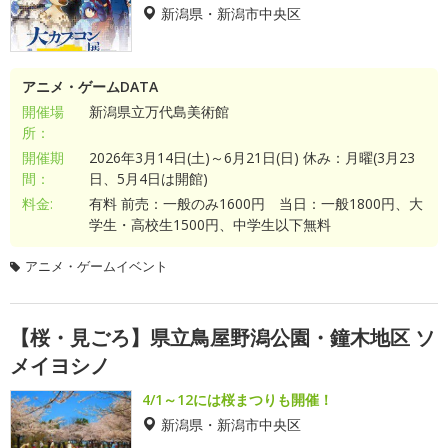
新潟県・新潟市中央区
アニメ・ゲームDATA
開催場
新潟県立万代島美術館
所：
開催期
2026年3月14日(土)～6月21日(日) 休み：月曜(3月23
間：
日、5月4日は開館)
料金:
有料 前売：一般のみ1600円 当日：一般1800円、大
学生・高校生1500円、中学生以下無料
アニメ・ゲームイベント
【桜・見ごろ】県立鳥屋野潟公園・鐘木地区 ソ
メイヨシノ
4/1～12には桜まつりも開催！
新潟県・新潟市中央区