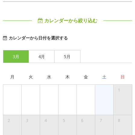
カレンダーから絞り込む
カレンダーから日付を選択する
3月
4月
5月
月
火
水
木
金
土
日
1
2
3
4
5
6
7
8