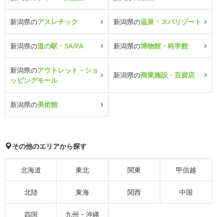
新潟県の
アスレチック
新潟県の
温泉・スパリゾート
新潟県の
道の駅・SA/PA
新潟県の
博物館・科学館
新潟県の
アウトレット・ショ
新潟県の
商業施設・百貨店
ッピングモール
新潟県の
美術館
その他のエリアから探す
北海道
東北
関東
甲信越
北陸
東海
関西
中国
四国
九州・沖縄