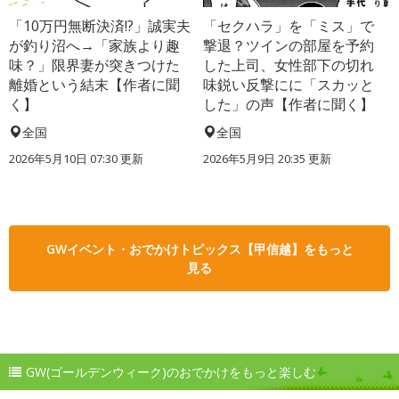
「10万円無断決済!?」誠実夫
「セクハラ」を「ミス」で
が釣り沼へ→「家族より趣
撃退？ツインの部屋を予約
味？」限界妻が突きつけた
した上司、女性部下の切れ
離婚という結末【作者に聞
味鋭い反撃にに「スカッと
く】
した」の声【作者に聞く】
全国
全国
2026年5月10日 07:30 更新
2026年5月9日 20:35 更新
GWイベント・おでかけトピックス【甲信越】をもっと
見る
GW(ゴールデンウィーク)のおでかけをもっと楽しむ