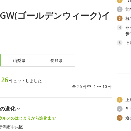
【
1
能
2
月) GW(ゴールデンウィーク)イ
極
3
燕
4
歩
旧
5
山梨県
長野県
26
ト
件ヒットしました
全 26 件中 1 〜 10 件
上
1
スの進化～
B
2
道
ウルスのはじまりから進化まで
3
新潟市中央区