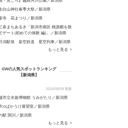
桜・見ごろ】越路河川公園／新潟県
生白山神社春季大祭／新潟県
楽寺 花まつり／新潟県
三条まちあるき「新潟市南区 桃源郷を散
でデート(初めての体験 編)」／新潟県
月潟駅発 架空鉄道 星空列車／新潟県
もっと見る
GWの人気スポットランキング
【新潟県】
2026/08/09 更新
越市立水族博物館 うみがたり／新潟県
efcoばかうけ展望室／新潟県
の駅 関川／新潟県
もっと見る