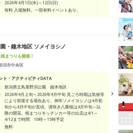
：
2026年4月1日(水)～12日(日)
有料 入場無料。一部有料イベントあり。
園・鐘木地区 ソメイヨシノ
には桜まつりも開催！
新潟市中央区
ント・アクティビティDATA
：
新潟県立鳥屋野潟公園 鐘木地区
：
2026年4月上旬～2026年4月中旬 見ごろ時期は気候等
により前後する場合あり。例年ソメイヨシノは4月初
旬から4月中旬が見頃。遅咲き八重桜は4月中旬～以
降の開花。桜まつりキッチンカー等の出店は4/1～
4/12まで時間 10時～15時予定
無料