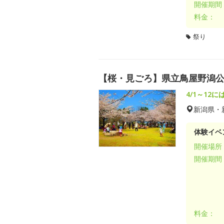
開催期間
料金：
祭り
【桜・見ごろ】県立鳥屋野潟公
4/1～12
新潟県・
体験イベ
開催場所
開催期間
料金：