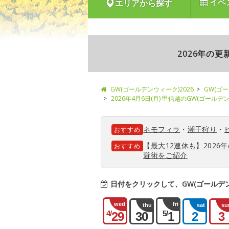
イベ
エリアから探す
2026年の
GW(ゴールデンウィーク)2026
GW(ゴ
2026年4月6日(月) 甲信越のGW(ゴール
ネモフィラ
・
潮干狩り
・
おすすめ
【最大12連休も】202
おすすめ
避術をご紹介
日付をクリックして、GW(ゴールデ
wed
fri
thu
sat
su
4/
5/
29
30
1
2
3