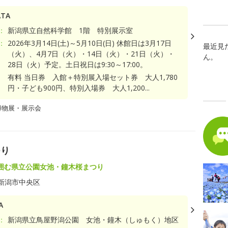
TA
：
新潟県立自然科学館 1階 特別展示室
：
2026年3月14日(土)～5月10日(日) 休館日は3月17日
最近見
（火）、4月7日（火）・14日（火）・21日（火）・
ん。
28日（火）予定。土日祝日は9:30～17:00。
有料 当日券 入館＋特別展入場セット券 大人1,780
円・子ども900円、特別入場券 大人1,200...
博物展・展示会
つり
囲む県立公園女池・鐘木桜まつり
新潟市中央区
A
：
新潟県立鳥屋野潟公園 女池・鐘木（しゅもく）地区