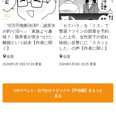
「10万円無断決済!?」誠実夫
「セクハラ」を「ミス」で
が釣り沼へ→「家族より趣
撃退？ツインの部屋を予約
味？」限界妻が突きつけた
した上司、女性部下の切れ
離婚という結末【作者に聞
味鋭い反撃にに「スカッと
く】
した」の声【作者に聞く】
全国
全国
2026年5月10日 07:30 更新
2026年5月9日 20:35 更新
GWイベント・おでかけトピックス【甲信越】をもっと
見る