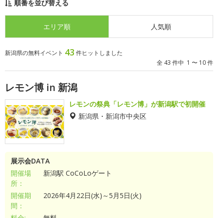
順番を並び替える
エリア順
人気順
43
新潟県の無料イベント
件ヒットしました
全 43 件中 1 〜 10 件
レモン博 in 新潟
レモンの祭典「レモン博」が新潟駅で初開催
新潟県・新潟市中央区
展示会DATA
開催場
新潟駅 CoCoLoゲート
所：
開催期
2026年4月22日(水)～5月5日(火)
間：
料金:
無料