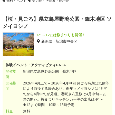
無料イベント
美術展・博物展・展示会
【桜・見ごろ】県立鳥屋野潟公園・鐘木地区 ソ
メイヨシノ
4/1～12には桜まつりも開催！
新潟県・新潟市中央区
体験イベント・アクティビティDATA
開催場
新潟県立鳥屋野潟公園 鐘木地区
所：
開催期
2026年4月上旬～2026年4月中旬 見ごろ時期は気候等
間：
により前後する場合あり。例年ソメイヨシノは4月初
旬から4月中旬が見頃。遅咲き八重桜は4月中旬～以
降の開花。桜まつりキッチンカー等の出店は4/1～
4/12まで時間 10時～15時予定
料金:
無料