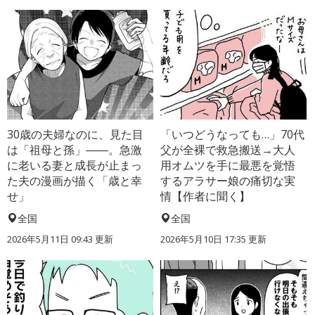
30歳の夫婦なのに、見た目
「いつどうなっても…」70代
は「祖母と孫」――。急激
父が全裸で救急搬送→大人
に老いる妻と成長が止まっ
用オムツを手に最悪を覚悟
た夫の漫画が描く「歳と幸
するアラサー娘の痛切な実
せ」
情【作者に聞く】
全国
全国
2026年5月11日 09:43 更新
2026年5月10日 17:35 更新