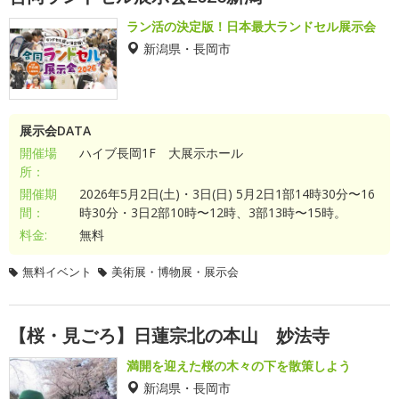
ラン活の決定版！日本最大ランドセル展示会
新潟県・長岡市
展示会DATA
開催場
ハイブ長岡1F 大展示ホール
所：
開催期
2026年5月2日(土)・3日(日) 5月2日1部14時30分〜16
間：
時30分・3日2部10時〜12時、3部13時〜15時。
料金:
無料
無料イベント
美術展・博物展・展示会
【桜・見ごろ】日蓮宗北の本山 妙法寺
満開を迎えた桜の木々の下を散策しよう
新潟県・長岡市