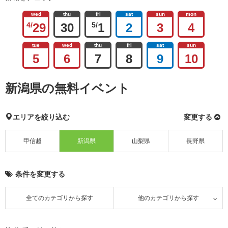
wed
thu
fri
sat
sun
mon
4/
29
30
5/
1
2
3
4
tue
wed
thu
fri
sat
sun
5
6
7
8
9
10
新潟県の無料イベント
エリアを絞り込む
変更する
甲信越
新潟県
山梨県
長野県
条件を変更する
全てのカテゴリから探す
他のカテゴリから探す