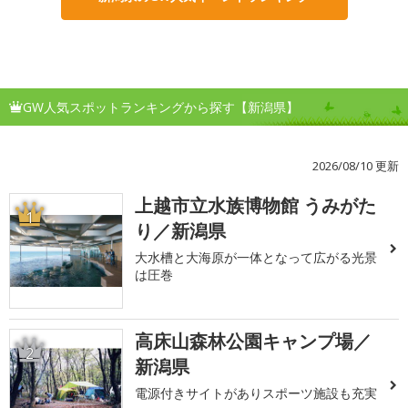
GW人気スポットランキングから探す【新潟県】
2026/08/10 更新
上越市立水族博物館 うみがた
1
り／新潟県
大水槽と大海原が一体となって広がる光景
は圧巻
高床山森林公園キャンプ場／
2
新潟県
電源付きサイトがありスポーツ施設も充実