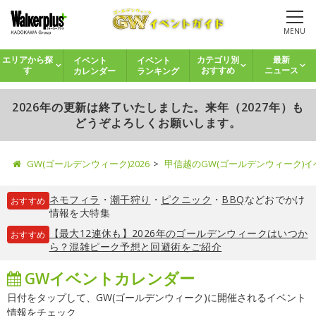
MENU
イベント
イベント
エリアから探
カテゴリ別
最新
カレンダー
ランキング
す
おすすめ
ニュース
2026年の更新は終了いたしました。来年（2027年）も
どうぞよろしくお願いします。
GW(ゴールデンウィーク)2026
甲信越のGW(ゴールデンウィーク)
ネモフィラ
・
潮干狩り
・
ピクニック
・
BBQ
などおでかけ
おすすめ
情報を大特集
【最大12連休も】2026年のゴールデンウィークはいつか
おすすめ
ら？混雑ピーク予想と回避術をご紹介
GWイベントカレンダー
日付をタップして、GW(ゴールデンウィーク)に開催されるイベント
情報をチェック