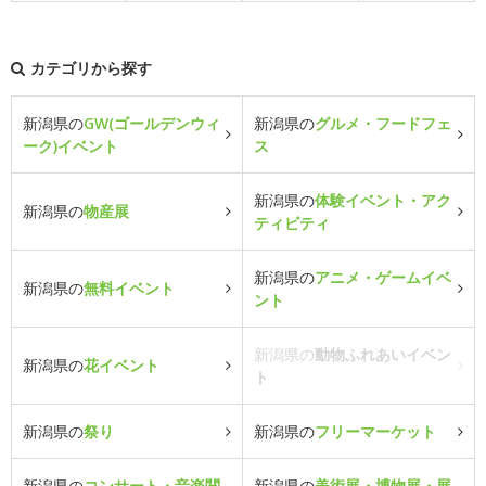
カテゴリから探す
新潟県の
GW(ゴールデンウィ
新潟県の
グルメ・フードフェ
ーク)イベント
ス
新潟県の
体験イベント・アク
新潟県の
物産展
ティビティ
新潟県の
アニメ・ゲームイベ
新潟県の
無料イベント
ント
新潟県の
動物ふれあいイベン
新潟県の
花イベント
ト
新潟県の
祭り
新潟県の
フリーマーケット
新潟県の
コンサート・音楽関
新潟県の
美術展・博物展・展