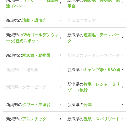
連イベント
示会
新潟県の
演劇・講演会
新潟県の
フェア
新潟県の
GW(ゴールデンウィ
新潟県の
遊園地・テーマパー
ーク)観光スポット
ク
新潟県の
水族館・動物園
新潟県の
フードテーマパーク
新潟県の
工場見学
新潟県の
キャンプ場・BBQ場
新潟県の
牧場・レジャー＆リ
新潟県の
グランピング
ゾート施設
新潟県の
タワー・展望台
新潟県の
公園
新潟県の
アスレチック
新潟県の
温泉・スパリゾート