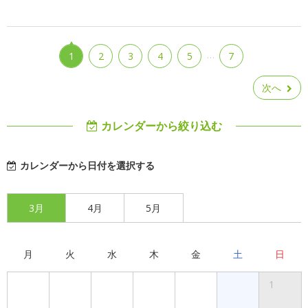
…
1
2
3
4
5
7
次へ
カレンダーから絞り込む
カレンダーから日付を選択する
3月
4月
5月
月
火
水
木
金
土
日
1