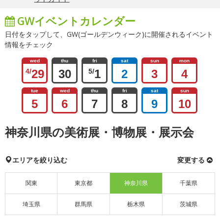
GWイベントカレンダー
日付をタップして、GW(ゴールデンウィーク)に開催されるイベント
情報をチェック
wed
thu
fri
sat
sun
mon
4/
29
30
5/
1
2
3
4
tue
wed
thu
fri
sat
sun
5
6
7
8
9
10
神奈川県の美術展・博物展・展示会
エリアを絞り込む
変更する
関東
東京都
神奈川県
千葉県
埼玉県
群馬県
栃木県
茨城県