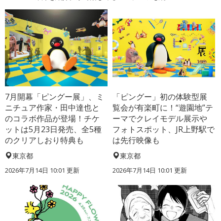
7月開幕「ピングー展」、ミ
「ピングー」初の体験型展
ニチュア作家・田中達也と
覧会が有楽町に！“遊園地”テ
のコラボ作品が登場！チケ
ーマでクレイモデル展示や
ットは5月23日発売、全5種
フォトスポット、JR上野駅で
のクリアしおり特典も
は先行映像も
東京都
東京都
2026年7月14日 10:01 更新
2026年7月14日 10:01 更新