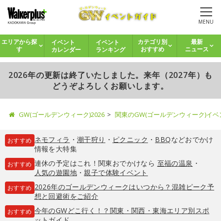
MENU
イベント
イベント
エリアから探
カテゴリ別
最新
カレンダー
ランキング
す
おすすめ
ニュース
2026年の更新は終了いたしました。来年（2027年）も
どうぞよろしくお願いします。
GW(ゴールデンウィーク)2026
関東のGW(ゴールデンウィーク)イ
ネモフィラ
・
潮干狩り
・
ピクニック
・
BBQ
などおでかけ
おすすめ
情報を大特集
連休の予定はこれ！関東おでかけなら
至福の温泉
・
おすすめ
人気の遊園地
・
親子で体験イベント
2026年のゴールデンウィークはいつから？混雑ピーク予
おすすめ
想と回避術をご紹介
今年のGWどこ行く！？関東・関西・東海エリア別スポ
おすすめ
ットガイド