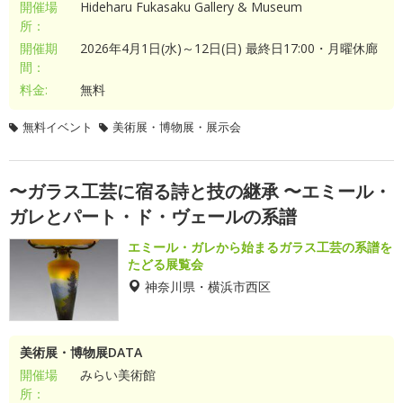
開催場
Hideharu Fukasaku Gallery & Museum
所：
開催期
2026年4月1日(水)～12日(日) 最終日17:00・月曜休廊
間：
料金:
無料
無料イベント
美術展・博物展・展示会
〜ガラス工芸に宿る詩と技の継承 〜エミール・
ガレとパート・ド・ヴェールの系譜
エミール・ガレから始まるガラス工芸の系譜を
たどる展覧会
神奈川県・横浜市西区
美術展・博物展DATA
開催場
みらい美術館
所：