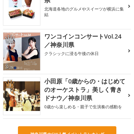
県
北海道各地のグルメやスイーツが横浜に集
結
ワンコインコンサートVol.24
2
／神奈川県
クラシックに浸る午後の休日
小田原「0歳からの・はじめて
3
のオーケストラ」美しく青き
ドナウ／神奈川県
0歳から楽しめる・親子で生演奏の感動を