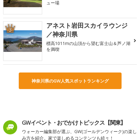
ュー場
アネスト岩田スカイラウンジ
3
／神奈川県
標高1011mの山頂から望む富士山＆芦ノ湖
を満喫
神奈川県のGW人気スポットランキング
GWイベント・おでかけトピックス【関東】
ウォーカー編集部が選ぶ、GW(ゴールデンウィーク)の楽し
み方を紹介。家で楽しめるコンテンツも続々！