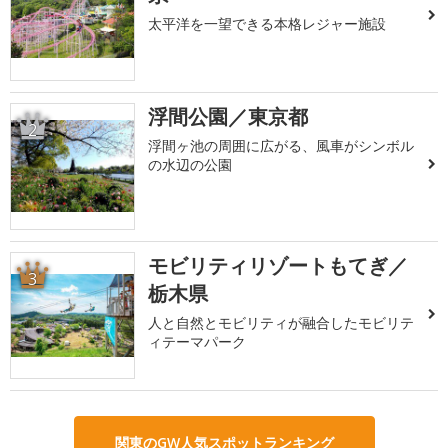
太平洋を一望できる本格レジャー施設
浮間公園／東京都
2
浮間ヶ池の周囲に広がる、風車がシンボル
の水辺の公園
モビリティリゾートもてぎ／
3
栃木県
人と自然とモビリティが融合したモビリテ
ィテーマパーク
関東のGW人気スポットランキング