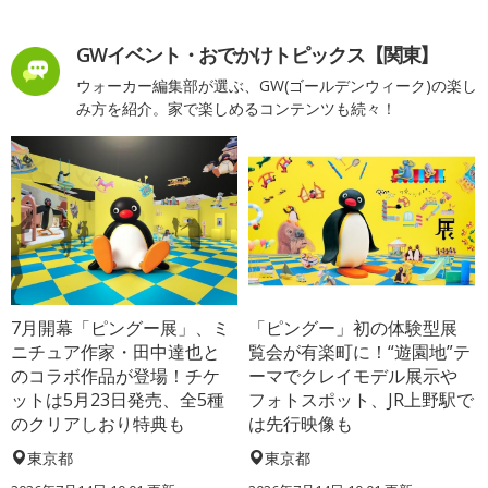
GWイベント・おでかけトピックス【関東】
ウォーカー編集部が選ぶ、GW(ゴールデンウィーク)の楽し
み方を紹介。家で楽しめるコンテンツも続々！
7月開幕「ピングー展」、ミ
「ピングー」初の体験型展
ニチュア作家・田中達也と
覧会が有楽町に！“遊園地”テ
のコラボ作品が登場！チケ
ーマでクレイモデル展示や
ットは5月23日発売、全5種
フォトスポット、JR上野駅で
のクリアしおり特典も
は先行映像も
東京都
東京都