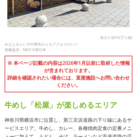
保土ケ谷PA(下り線)
みなとみらいや中華街からもアクセスがいい
画像提供：NEXCO東日本
※ 本ページ記載の内容は2026年1月以前に取材した情報
が含まれております。
詳細を確認されたい場合には、直接施設へお問い合わせ
ください。
牛めし「松屋」が楽しめるエリア
神奈川県横浜市に位置し、第三京浜道路の下り線にあるサ
ービスエリア。牛めし、カレー、各種焼肉定食の定番メニ
ューに加えて、うどん、そば、ラーメンなど高速道路の店