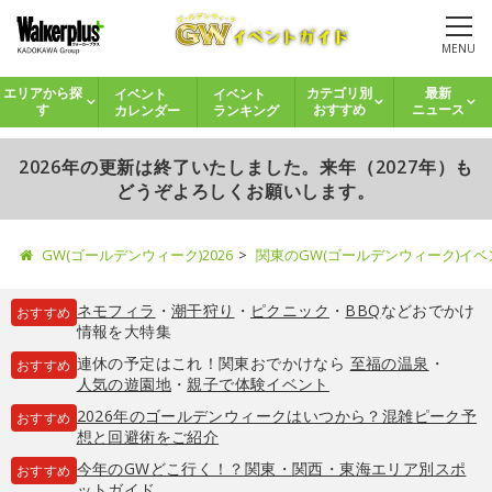
MENU
イベント
イベント
エリアから探
カテゴリ別
最新
カレンダー
ランキング
す
おすすめ
ニュース
2026年の更新は終了いたしました。来年（2027年）も
どうぞよろしくお願いします。
GW(ゴールデンウィーク)2026
関東のGW(ゴールデンウィーク)イ
ネモフィラ
・
潮干狩り
・
ピクニック
・
BBQ
などおでかけ
おすすめ
情報を大特集
連休の予定はこれ！関東おでかけなら
至福の温泉
・
おすすめ
人気の遊園地
・
親子で体験イベント
2026年のゴールデンウィークはいつから？混雑ピーク予
おすすめ
想と回避術をご紹介
今年のGWどこ行く！？関東・関西・東海エリア別スポ
おすすめ
ットガイド