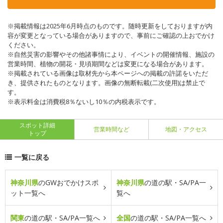
※掲載情報は2025年6月時点のものです。随時更新をしておりますが内
容が変更となっている場合がありますので、事前にご確認の上おでかけ
ください。
※自然災害の影響やその他諸事情により、イベントの開催情報、施設の
営業時間、植物の開花・見頃期間などは変更になる場合があります。
※掲載されている画像は取材先から本ページへの掲載の許諾をいただ
き、提供されたものとなります。画像の無断転載(二次使用)は禁止で
す。
※表示料金は消費税8％ないし10％の内税表示です。
スポット詳細
営業時間など
地図・アクセス
トップ
一覧に戻る
神奈川県
のGWおでかけスポ
神奈川県
の道の駅・SA/PA一
ット一覧へ
覧へ
関東
の道の駅・SA/PA一覧へ
全国
の道の駅・SA/PA一覧へ