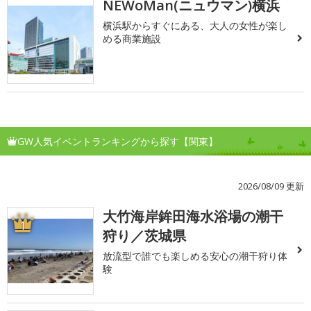
NEWoMan(ニュウマン)横浜
横浜駅からすぐにある、大人の女性が楽し
める商業施設
GW人気イベントランキングから探す【関東】
2026/08/09 更新
大竹海岸鉾田海水浴場の潮干
1
狩り／茨城県
放流型で誰でも楽しめる安心の潮干狩り体
験