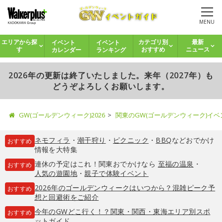
MENU
イベント
イベント
エリアから探
カテゴリ別
最新
カレンダー
ランキング
す
おすすめ
ニュース
2026年の更新は終了いたしました。来年（2027年）も
どうぞよろしくお願いします。
GW(ゴールデンウィーク)2026
関東のGW(ゴールデンウィーク)イ
ネモフィラ
・
潮干狩り
・
ピクニック
・
BBQ
などおでかけ
おすすめ
情報を大特集
連休の予定はこれ！関東おでかけなら
至福の温泉
・
おすすめ
人気の遊園地
・
親子で体験イベント
2026年のゴールデンウィークはいつから？混雑ピーク予
おすすめ
想と回避術をご紹介
今年のGWどこ行く！？関東・関西・東海エリア別スポ
おすすめ
ットガイド