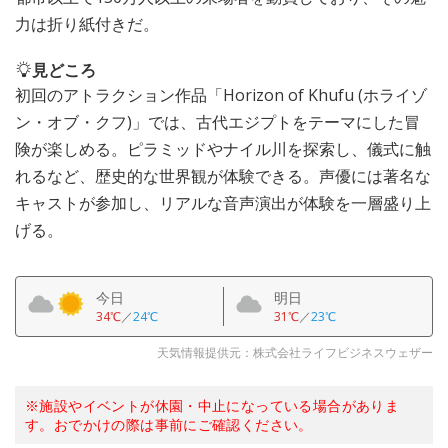
力は折り紙付きだ。
見どころ
初回のアトラクション作品「Horizon of Khufu (ホライゾ
ン・オブ・クフ)」では、古代エジプトをテーマにした冒
険が楽しめる。ピラミッドやナイル川を探索し、儀式に触
れるなど、歴史的な世界観が体験できる。声優には著名な
キャストが参加し、リアルな音声演出が体験を一層盛り上
げる。
今日
明日
34℃
／
24℃
31℃
／
23℃
天気情報提供元：株式会社ライフビジネスウェザー
※施設やイベントが休園・中止になっている場合がありま
す。おでかけの際は事前にご確認ください。