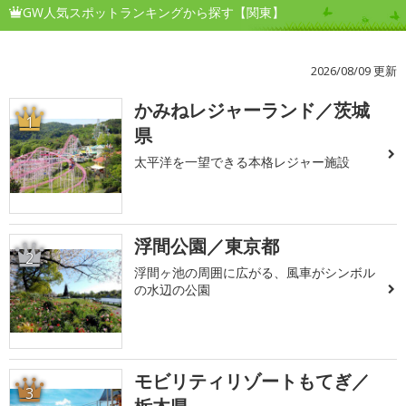
GW人気スポットランキングから探す【関東】
2026/08/09 更新
かみねレジャーランド／茨城
1
県
太平洋を一望できる本格レジャー施設
浮間公園／東京都
2
浮間ヶ池の周囲に広がる、風車がシンボル
の水辺の公園
モビリティリゾートもてぎ／
3