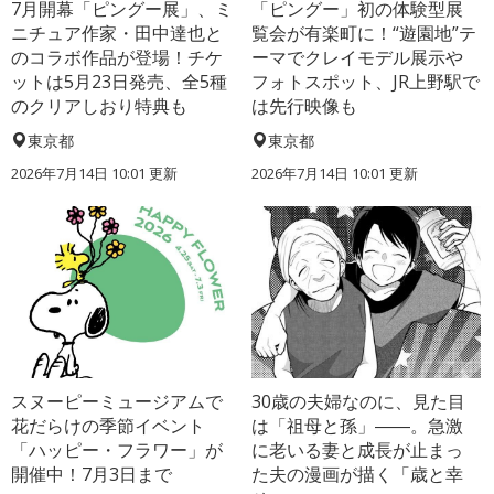
7月開幕「ピングー展」、ミ
「ピングー」初の体験型展
ニチュア作家・田中達也と
覧会が有楽町に！“遊園地”テ
のコラボ作品が登場！チケ
ーマでクレイモデル展示や
ットは5月23日発売、全5種
フォトスポット、JR上野駅で
のクリアしおり特典も
は先行映像も
東京都
東京都
2026年7月14日 10:01 更新
2026年7月14日 10:01 更新
スヌーピーミュージアムで
30歳の夫婦なのに、見た目
花だらけの季節イベント
は「祖母と孫」――。急激
「ハッピー・フラワー」が
に老いる妻と成長が止まっ
開催中！7月3日まで
た夫の漫画が描く「歳と幸