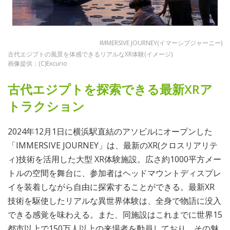
IMMERSIVE JOURNEY(イマーシブジャーニー)
古代エジプトの風景を体感できるリアルなXR体験(イメージ)
画像提供：(C)Excurio
古代エジプトを探索できる最新XRア
トラクション
2024年12月1日に横浜駅直結のアソビルにオープンした
「IMMERSIVE JOURNEY」は、最新のXR(クロスリアリテ
ィ)技術を活用した大型 XR体験施設。広さ約1000平方メー
トルの空間を舞台に、参加者はヘッドマウントディスプレ
イを装着しながら自由に探索することができる。最新XR
技術を駆使したリアルな異世界体験は、全身で物語に没入
できる感覚を味わえる。また、同施設はこれまでに世界15
都市以上で150万人以上の来場者を動員しており、その魅