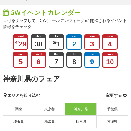
GWイベントカレンダー
日付をタップして、GW(ゴールデンウィーク)に開催されるイベント
情報をチェック
wed
thu
fri
sat
sun
mon
4/
29
30
5/
1
2
3
4
tue
wed
thu
fri
sat
sun
5
6
7
8
9
10
神奈川県のフェア
エリアを絞り込む
変更する
関東
東京都
神奈川県
千葉県
埼玉県
群馬県
栃木県
茨城県