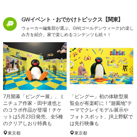
GWイベント・おでかけトピックス【関東】
ウォーカー編集部が選ぶ、GW(ゴールデンウィーク)の楽し
み方を紹介。家で楽しめるコンテンツも続々！
7月開幕「ピングー展」、ミ
「ピングー」初の体験型展
ニチュア作家・田中達也と
覧会が有楽町に！“遊園地”テ
のコラボ作品が登場！チケ
ーマでクレイモデル展示や
ットは5月23日発売、全5種
フォトスポット、JR上野駅で
のクリアしおり特典も
は先行映像も
東京都
東京都