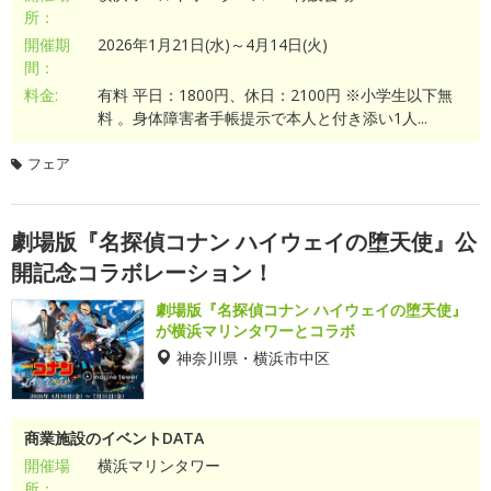
所：
開催期
2026年1月21日(水)～4月14日(火)
間：
料金:
有料 平日：1800円、休日：2100円 ※小学生以下無
料 。身体障害者手帳提示で本人と付き添い1人...
フェア
劇場版『名探偵コナン ハイウェイの堕天使』公
開記念コラボレーション！
劇場版『名探偵コナン ハイウェイの堕天使』
が横浜マリンタワーとコラボ
神奈川県・横浜市中区
商業施設のイベントDATA
開催場
横浜マリンタワー
所：