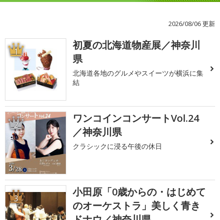
2026/08/06 更新
初夏の北海道物産展／神奈川
1
県
北海道各地のグルメやスイーツが横浜に集
結
ワンコインコンサートVol.24
2
／神奈川県
クラシックに浸る午後の休日
小田原「0歳からの・はじめて
3
のオーケストラ」美しく青き
ドナウ／神奈川県