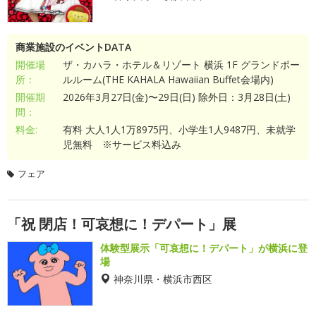
商業施設のイベントDATA
開催場
ザ・カハラ・ホテル＆リゾート 横浜 1F グランドボー
所：
ルルーム(THE KAHALA Hawaiian Buffet会場内)
開催期
2026年3月27日(金)〜29日(日) 除外日：3月28日(土)
間：
料金:
有料 大人1人1万8975円、小学生1人9487円、未就学
児無料 ※サービス料込み
フェア
「祝 閉店！可哀想に！デパート」展
体験型展示「可哀想に！デパート」が横浜に登
場
神奈川県・横浜市西区