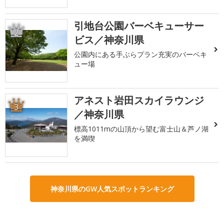
引地台公園バーベキューサー
2
ビス／神奈川県
公園内にある手ぶらプラン充実のバーベキ
ュー場
アネスト岩田スカイラウンジ
3
／神奈川県
標高1011mの山頂から望む富士山＆芦ノ湖
を満喫
神奈川県のGW人気スポットランキング