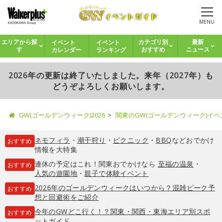
MENU
イベント
イベント
エリアから探
カテゴリ別
最新
カレンダー
ランキング
す
おすすめ
ニュース
2026年の更新は終了いたしました。来年（2027年）も
どうぞよろしくお願いします。
GW(ゴールデンウィーク)2026
関東のGW(ゴールデンウィーク)イ
ネモフィラ
・
潮干狩り
・
ピクニック
・
BBQ
などおでかけ
おすすめ
情報を大特集
連休の予定はこれ！関東おでかけなら
至福の温泉
・
おすすめ
人気の遊園地
・
親子で体験イベント
2026年のゴールデンウィークはいつから？混雑ピーク予
おすすめ
想と回避術をご紹介
今年のGWどこ行く！？関東・関西・東海エリア別スポ
おすすめ
ットガイド