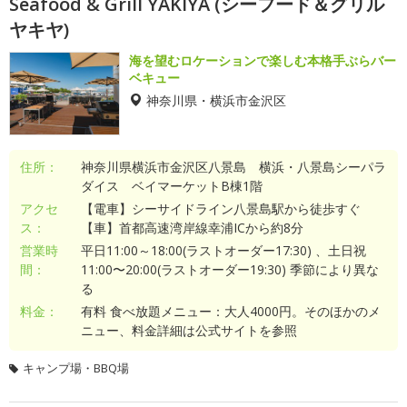
Seafood & Grill YAKIYA (シーフード＆グリル
ヤキヤ)
海を望むロケーションで楽しむ本格手ぶらバー
ベキュー
神奈川県・横浜市金沢区
住所：
神奈川県横浜市金沢区八景島 横浜・八景島シーパラ
ダイス ベイマーケットB棟1階
アクセ
【電車】シーサイドライン八景島駅から徒歩すぐ
ス：
【車】首都高速湾岸線幸浦ICから約8分
営業時
平日11:00～18:00(ラストオーダー17:30) 、土日祝
間：
11:00〜20:00(ラストオーダー19:30) 季節により異な
る
料金：
有料 食べ放題メニュー：大人4000円。そのほかのメ
ニュー、料金詳細は公式サイトを参照
キャンプ場・BBQ場