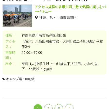
アクセス抜群の多摩川河川敷で気軽に楽しむバ
ーベキュー
神奈川県・川崎市高津区
住所：
神奈川県川崎市高津区瀬田先
アクセ
【電車】東急田園都市線・大井町線二子新地駅から徒
ス：
歩5分
営業時
10:00～16:00
間：
料金：
有料 1人(中学生以上～64歳以下)500円。小学生以
下・65歳以上は無料
キャンプ場・BBQ場
1
2
3
4