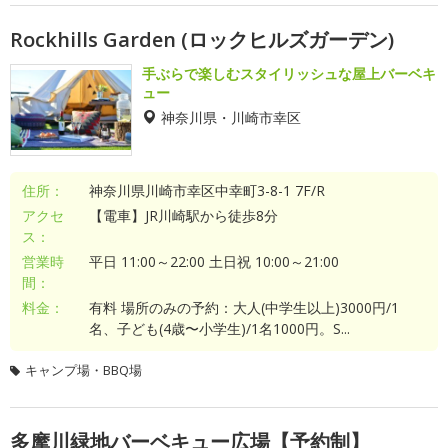
Rockhills Garden (ロックヒルズガーデン)
手ぶらで楽しむスタイリッシュな屋上バーベキ
ュー
神奈川県・川崎市幸区
住所：
神奈川県川崎市幸区中幸町3-8-1 7F/R
アクセ
【電車】JR川崎駅から徒歩8分
ス：
営業時
平日 11:00～22:00 土日祝 10:00～21:00
間：
料金：
有料 場所のみの予約：大人(中学生以上)3000円/1
名、子ども(4歳〜小学生)/1名1000円。S...
キャンプ場・BBQ場
多摩川緑地バーベキュー広場【予約制】