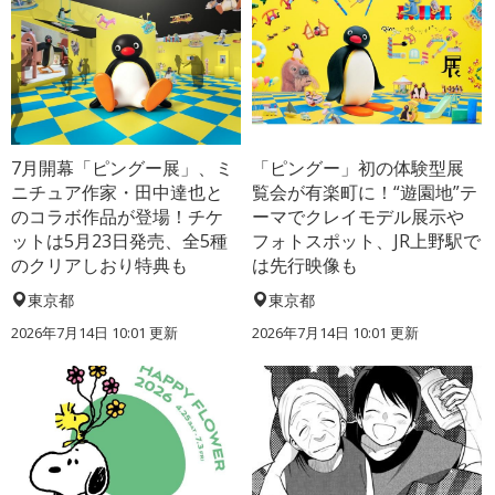
7月開幕「ピングー展」、ミ
「ピングー」初の体験型展
ニチュア作家・田中達也と
覧会が有楽町に！“遊園地”テ
のコラボ作品が登場！チケ
ーマでクレイモデル展示や
ットは5月23日発売、全5種
フォトスポット、JR上野駅で
のクリアしおり特典も
は先行映像も
東京都
東京都
2026年7月14日 10:01 更新
2026年7月14日 10:01 更新