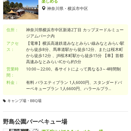
楽しめる
神奈川県・横浜市中区
住所：
神奈川県横浜市中区新港2丁目 カップヌードルミュー
ジアムパーク内
アクセ
【電車】横浜高速鉄道みなとみらい線みなとみらい駅
ス：
から徒歩8分、馬車道駅から徒歩12分、または桜木町
から徒歩12分 、JR桜木町駅から徒歩15分 【車】首都
高速みなとみらいICから約5分
営業時
10:00～22:00。各サイトによって異なる3～4時間制
間：
料金：
有料 バラエティプラン 1人6000円、スタンダードバ
ーベキュープラン 1人6600円、ハラールプラ...
キャンプ場・BBQ場
野島公園バーベキュー場