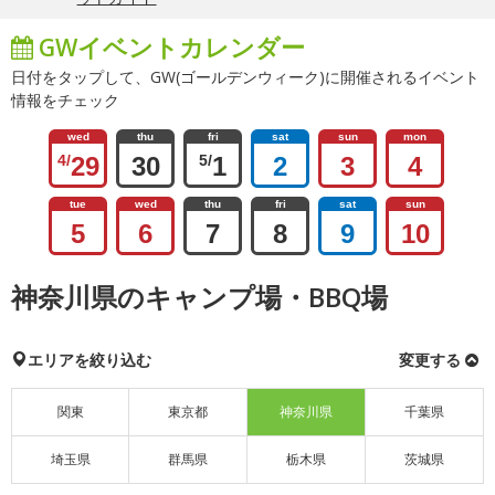
GWイベントカレンダー
日付をタップして、GW(ゴールデンウィーク)に開催されるイベント
情報をチェック
wed
thu
fri
sat
sun
mon
4/
29
30
5/
1
2
3
4
tue
wed
thu
fri
sat
sun
5
6
7
8
9
10
神奈川県のキャンプ場・BBQ場
エリアを絞り込む
変更する
関東
東京都
神奈川県
千葉県
埼玉県
群馬県
栃木県
茨城県