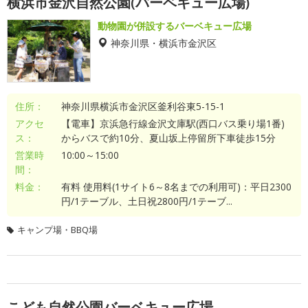
横浜市金沢自然公園(バーベキュー広場)
動物園が併設するバーベキュー広場
神奈川県・横浜市金沢区
住所：
神奈川県横浜市金沢区釜利谷東5-15-1
アクセ
【電車】京浜急行線金沢文庫駅(西口バス乗り場1番)
ス：
からバスで約10分、夏山坂上停留所下車徒歩15分
営業時
10:00～15:00
間：
料金：
有料 使用料(1サイト6～8名までの利用可)：平日2300
円/1テーブル、土日祝2800円/1テーブ...
キャンプ場・BBQ場
こども自然公園バーベキュー広場