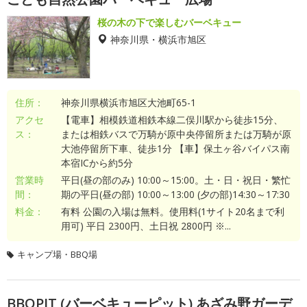
桜の木の下で楽しむバーベキュー
神奈川県・横浜市旭区
住所：
神奈川県横浜市旭区大池町65-1
アクセ
【電車】相模鉄道相鉄本線二俣川駅から徒歩15分、
ス：
または相鉄バスで万騎が原中央停留所または万騎が原
大池停留所下車、徒歩1分 【車】保土ヶ谷バイパス南
本宿ICから約5分
営業時
平日(昼の部のみ) 10:00～15:00。土・日・祝日・繁忙
間：
期の平日(昼の部) 10:00～13:00 (夕の部)14:30～17:30
料金：
有料 公園の入場は無料。使用料(1サイト20名まで利
用可) 平日 2300円、土日祝 2800円 ※...
キャンプ場・BBQ場
BBQPIT (バーベキューピット) あざみ野ガーデ