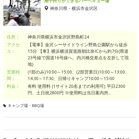
潮干狩りができるバーベキュー場
神奈川県・横浜市金沢区
住所：
神奈川県横浜市金沢区野島町24
アクセ
【電車】金沢シーサイドライン野島公園駅から徒歩
ス：
15分 【車】横浜横須賀道路朝比奈ICから約7分(県道
23号線で国道16号線へ。内川橋交差点を左折して現
地)
営業時
(1部のみ)10:00～15:00、(2部営業日)10:00～13:00、
間：
14:30～17:30、日帰りキャンプ10:00～15:00
料金：
有料 使用料 (1サイト20名までの利用可) 平日2300
円、土日祝2800円 ※使用料は当日案内所...
キャンプ場・BBQ場