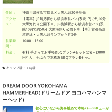
住所：
神奈川県横浜市鶴見区大黒ふ頭20番地先
アクセ
【電車】JR鶴見駅から横浜市営バス(系統17)で約40分
ス：
大黒海釣り公園下車。JR横浜駅から横浜市営バス(系
統109)で約50分 大黒海釣り公園下車 【車】首都高速
湾岸線・大黒ふ頭ランプから約5分
営業時
10:00～16:00
間：
料金：
有料 手ぶらでお手軽BBQプランAセット(2名～)3800
円/1人、手ぶらで本格派BBQプランBセッ...
キャンプ場・BBQ場
DREAM DOOR YOKOHAMA
HAMMERHEAD(ドリームドア ヨコハマハンマ
ーヘッド)
都心にいながら海を眺めて本格バーベキューが