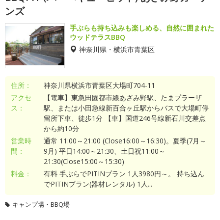
ンズ
手ぶらも持ち込みも楽しめる、自然に囲まれた
ウッドテラスBBQ
神奈川県・横浜市青葉区
住所：
神奈川県横浜市青葉区大場町704-11
アクセ
【電車】東急田園都市線あざみ野駅、たまプラーザ
ス：
駅、または小田急線新百合ヶ丘駅からバスで大場町停
留所下車、徒歩1分 【車】国道246号線新石川交差点
から約10分
営業時
通常 11:00～21:00 (Close16:00～16:30)。夏季(7月～
間：
9月) 平日14:00～21:30、土日祝11:00～
21:30(Close15:00～15:30)
料金：
有料 手ぶらでPITINプラン 1人3980円～。 持ち込ん
でPITINプラン(器材レンタル) 1人...
キャンプ場・BBQ場