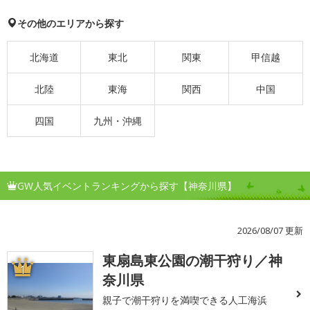
その他のエリアから探す
北海道
東北
関東
甲信越
北陸
東海
関西
中国
四国
九州・沖縄
GW人気イベントランキングから探す【神奈川県】
2026/08/07 更新
東扇島東公園の潮干狩り／神
1
奈川県
親子で潮干狩りを満喫できる人工海浜