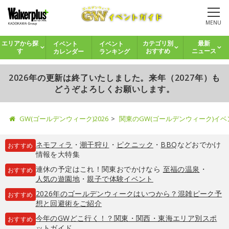
MENU
イベント
イベント
エリアから探
カテゴリ別
最新
カレンダー
ランキング
す
おすすめ
ニュース
2026年の更新は終了いたしました。来年（2027年）も
どうぞよろしくお願いします。
GW(ゴールデンウィーク)2026
関東のGW(ゴールデンウィーク)イ
ネモフィラ
・
潮干狩り
・
ピクニック
・
BBQ
などおでかけ
おすすめ
情報を大特集
連休の予定はこれ！関東おでかけなら
至福の温泉
・
おすすめ
人気の遊園地
・
親子で体験イベント
2026年のゴールデンウィークはいつから？混雑ピーク予
おすすめ
想と回避術をご紹介
今年のGWどこ行く！？関東・関西・東海エリア別スポ
おすすめ
ットガイド