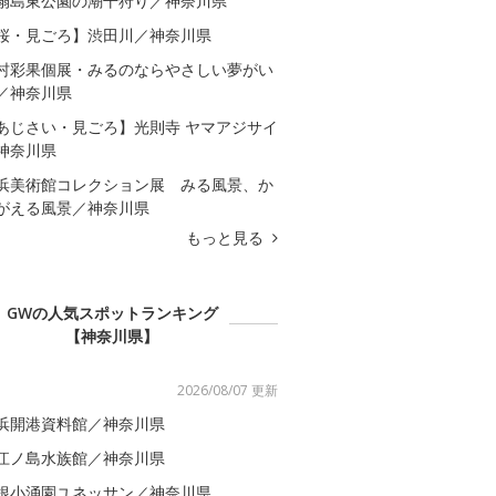
扇島東公園の潮干狩り／神奈川県
桜・見ごろ】渋田川／神奈川県
村彩果個展・みるのならやさしい夢がい
／神奈川県
あじさい・見ごろ】光則寺 ヤマアジサイ
神奈川県
浜美術館コレクション展 みる風景、か
がえる風景／神奈川県
もっと見る
GWの人気スポットランキング
【神奈川県】
2026/08/07 更新
浜開港資料館／神奈川県
江ノ島水族館／神奈川県
根小涌園ユネッサン／神奈川県