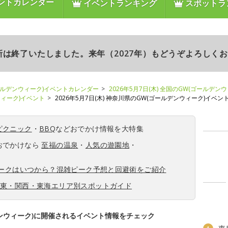
ントカレンダー
イベントランキング
スポットラ
更新は終了いたしました。来年（2027年）もどうぞよろしく
ールデンウィーク)イベントカレンダー
2026年5月7日(木) 全国のGW(ゴールデン
ンウィーク)イベント
2026年5月7日(木) 神奈川県のGW(ゴールデンウィーク)イベン
ピクニック
・
BBQ
などおでかけ情報を大特集
おでかけなら
至福の温泉
・
人気の遊園地
・
ィークはいつから？混雑ピーク予想と回避術をご紹介
関東・関西・東海エリア別スポットガイド
ンウィーク)に開催されるイベント情報をチェック