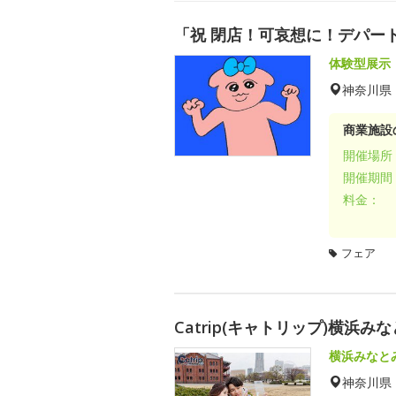
「祝 閉店！可哀想に！デパー
体験型展示
神奈川県
商業施設
開催場所
開催期間
料金：
フェア
Catrip(キャトリップ)横浜
横浜みなと
神奈川県