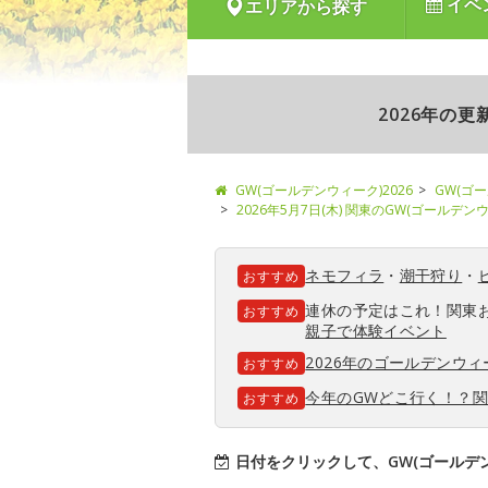
イベ
エリアから探す
2026年の
GW(ゴールデンウィーク)2026
GW(ゴ
2026年5月7日(木) 関東のGW(ゴールデ
ネモフィラ
・
潮干狩り
・
おすすめ
連休の予定はこれ！関東
おすすめ
親子で体験イベント
2026年のゴールデンウ
おすすめ
今年のGWどこ行く！？
おすすめ
日付をクリックして、GW(ゴールデ