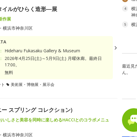
―テキスタイルがひらく造形―展
横
4
神
新作展
横
5
・横浜市神奈川区
TA
：
Hideharu Fukasaku Gallery & Museum
：
2026年4月25日(土)～5月9日(土) 月曜休廊。最終日
17:00。
最近見
無料
ん。
ント
美術展・博物展・展示会
on(ハニー スプリング コレクション)
おいしさと美容を同時に楽しめるHACCIとのコラボメニュ
・横浜市神奈川区