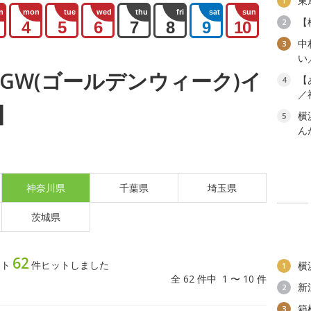
東
1
n
mon
tue
wed
thu
fri
sat
sun
【
2
4
5
6
7
8
9
10
中
3
い
木) GW(ゴールデンウィーク)イ
【
4
／
】
横
5
ん
神奈川県
千葉県
埼玉県
茨城県
62
ント
件ヒットしました
横
1
全 62 件中 1 〜 10 件
新
2
箱
3