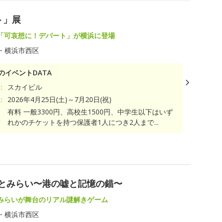
ト」展
「可哀想に！デパート」が横浜に登場
・横浜市西区
のイベントDATA
：
スカイビル
：
2026年4月25日(土)～7月20日(祝)
有料 一般3300円、高校生1500円、中学生以下はいず
れかのチケットを持つ保護者1人につき2人まで...
みなとみらい〜港の嘘と記憶の錨〜
みらいが舞台のリアル謎解きゲーム
・横浜市西区