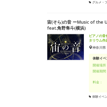
グルメ・
宙(そら)の音 ーMusic of th
feat.角野隼斗(横浜)
ピアノの音
タリウム作
神奈川県
体験イベ
開催場所
開催期間
料金：
体験イベ