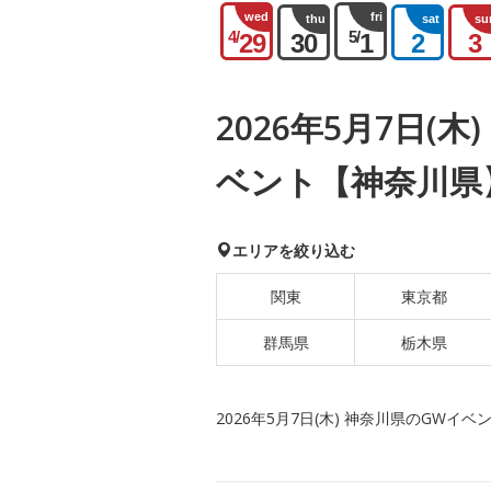
wed
fri
thu
sat
su
4/
5/
29
30
1
2
3
2026年5月7日(
ベント【神奈川県
エリアを絞り込む
関東
東京都
群馬県
栃木県
2026年5月7日(木) 神奈川県のGWイベ