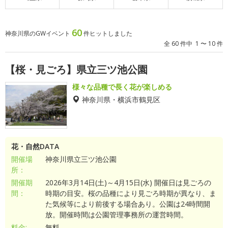
60
神奈川県のGWイベント
件ヒットしました
全 60 件中 1 〜 10 件
【桜・見ごろ】県立三ツ池公園
様々な品種で長く花が楽しめる
神奈川県・横浜市鶴見区
花・自然DATA
開催場
神奈川県立三ツ池公園
所：
開催期
2026年3月14日(土)～4月15日(水) 開催日は見ごろの
間：
時期の目安。桜の品種により見ごろ時期が異なり、ま
た気候等により前後する場合あり。公園は24時間開
放。開催時間は公園管理事務所の運営時間。
料金:
無料