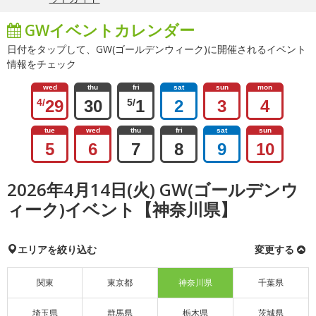
GWイベントカレンダー
日付をタップして、GW(ゴールデンウィーク)に開催されるイベント
情報をチェック
wed
thu
fri
sat
sun
mon
4/
29
30
5/
1
2
3
4
tue
wed
thu
fri
sat
sun
5
6
7
8
9
10
2026年4月14日(火) GW(ゴールデンウ
ィーク)イベント【神奈川県】
エリアを絞り込む
変更する
関東
東京都
神奈川県
千葉県
埼玉県
群馬県
栃木県
茨城県