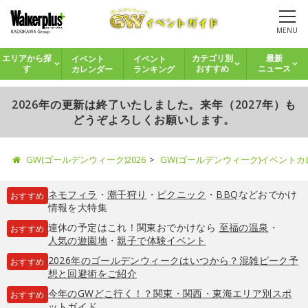
MENU
イベント
イベント
エリアから探
カテゴリ別
最新
カレンダー
ランキング
す
おすすめ
ニュース
2026年の更新は終了いたしました。来年（2027年）も
どうぞよろしくお願いします。
GW(ゴールデンウィーク)2026
GW(ゴールデンウィーク)イベント
ネモフィラ
・
潮干狩り
・
ピクニック
・
BBQ
などおでかけ
おすすめ
情報を大特集
連休の予定はこれ！関東おでかけなら
至福の温泉
・
おすすめ
人気の遊園地
・
親子で体験イベント
2026年のゴールデンウィークはいつから？混雑ピーク予
おすすめ
想と回避術をご紹介
今年のGWどこ行く！？関東・関西・東海エリア別スポ
おすすめ
ットガイド