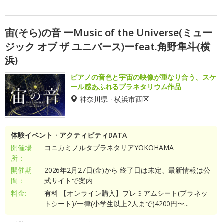
宙(そら)の音 ーMusic of the Universe(ミュー
ジック オブ ザ ユニバース)ーfeat.角野隼斗(横
浜)
ピアノの音色と宇宙の映像が重なり合う、スケ
ール感あふれるプラネタリウム作品
神奈川県・横浜市西区
体験イベント・アクティビティDATA
開催場
コニカミノルタプラネタリアYOKOHAMA
所：
開催期
2026年2月27日(金)から 終了日は未定、最新情報は公
間：
式サイトで案内
料金:
有料 【オンライン購入】プレミアムシート(プラネッ
トシート)/一律(小学生以上2人まで)4200円〜...