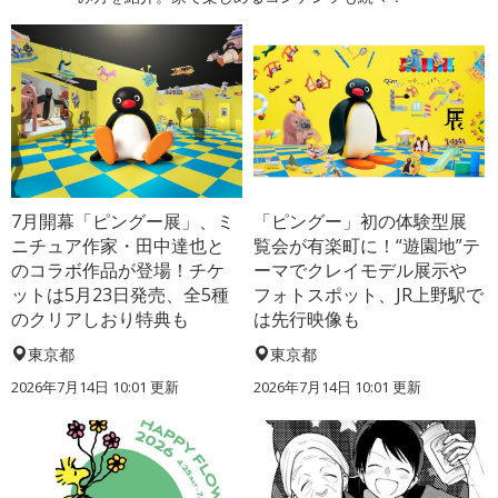
7月開幕「ピングー展」、ミ
「ピングー」初の体験型展
ニチュア作家・田中達也と
覧会が有楽町に！“遊園地”テ
のコラボ作品が登場！チケ
ーマでクレイモデル展示や
ットは5月23日発売、全5種
フォトスポット、JR上野駅で
のクリアしおり特典も
は先行映像も
東京都
東京都
2026年7月14日 10:01 更新
2026年7月14日 10:01 更新