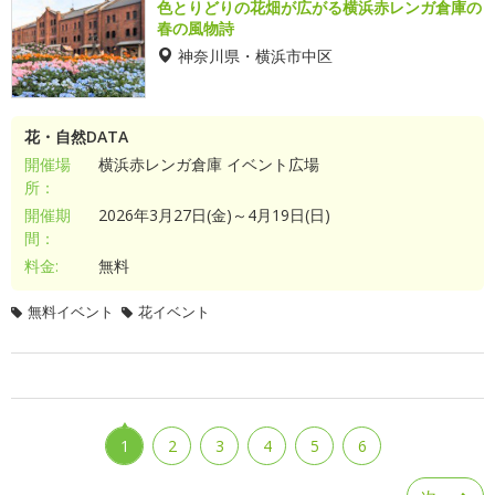
色とりどりの花畑が広がる横浜赤レンガ倉庫の
春の風物詩
神奈川県・横浜市中区
花・自然DATA
開催場
横浜赤レンガ倉庫 イベント広場
所：
開催期
2026年3月27日(金)～4月19日(日)
間：
料金:
無料
無料イベント
花イベント
1
2
3
4
5
6