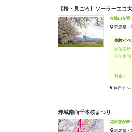
【桜・見ごろ】ソーラーエコ
赤城山を背
群馬県・
体験イベ
開催場所
開催期間
料金：
体験イベ
赤城南面千本桜まつり
花吹雪が舞
群馬県・