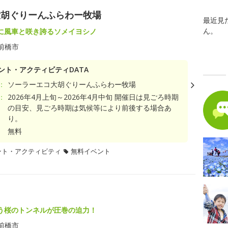
大胡ぐりーんふらわー牧場
最近見
ん。
に風車と咲き誇るソメイヨシノ
前橋市
ント・アクティビティDATA
：
ソーラーエコ大胡ぐりーんふらわー牧場
：
2026年4月上旬～2026年4月中旬 開催日は見ごろ時期
の目安、見ごろ時期は気候等により前後する場合あ
り。
無料
ント・アクティビティ
無料イベント
う桜のトンネルが圧巻の迫力！
前橋市