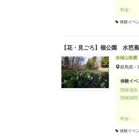
料金：
体験イベ
【花・見ごろ】嶺公園 水芭
赤城山南麓
群馬県・
体験イベ
開催場所
開催期間
料金：
体験イベ