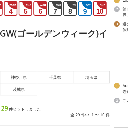
2
1
n
mon
tue
wed
thu
fri
sat
sun
第
2
4
5
6
7
8
9
10
界
道
3
体
火) GW(ゴールデンウィーク)イ
神奈川県
千葉県
埼玉県
A
1
茨城県
寺
こ
2
29
ト
件ヒットしました
全 29 件中 1 〜 10 件