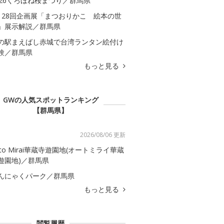
026くろほね桜まつり／群馬県
128回企画展「まつおりかこ 絵本の世
」展示解説／群馬県
の駅まえばし赤城で台湾ランタン絵付け
験／群馬県
もっと見る
GWの人気スポットランキング
【群馬県】
2026/08/06 更新
uto Mirai華蔵寺遊園地(オートミライ華蔵
遊園地)／群馬県
んにゃくパーク／群馬県
もっと見る
閲覧履歴