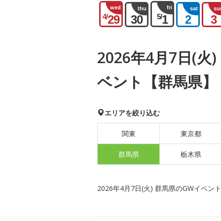
wed
fri
thu
sat
su
4/
5/
29
30
1
2
3
2026年4月7日(
ベント【群馬県】
エリアを絞り込む
関東
東京都
群馬県
栃木県
2026年4月7日(火) 群馬県のGWイベン