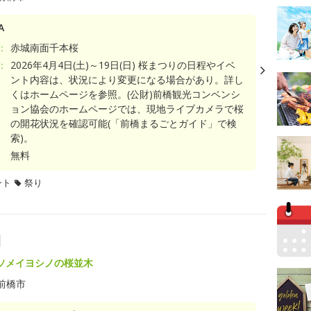
A
：
赤城南面千本桜
：
2026年4月4日(土)～19日(日) 桜まつりの日程やイベ
ント内容は、状況により変更になる場合があり。詳し
くはホームページを参照。(公財)前橋観光コンベンシ
ョン協会のホームページでは、現地ライブカメラで桜
の開花状況を確認可能(「前橋まるごとガイド」で検
索)。
無料
ント
祭り
園
ソメイヨシノの桜並木
前橋市