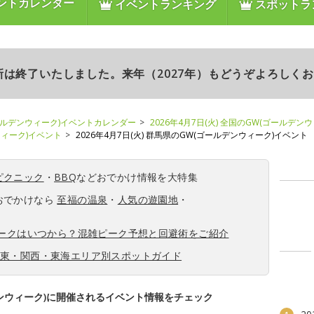
ントカレンダー
イベントランキング
スポットラ
更新は終了いたしました。来年（2027年）もどうぞよろしく
ールデンウィーク)イベントカレンダー
2026年4月7日(火) 全国のGW(ゴールデン
ンウィーク)イベント
2026年4月7日(火) 群馬県のGW(ゴールデンウィーク)イベント
ピクニック
・
BBQ
などおでかけ情報を大特集
おでかけなら
至福の温泉
・
人気の遊園地
・
ィークはいつから？混雑ピーク予想と回避術をご紹介
関東・関西・東海エリア別スポットガイド
ンウィーク)に開催されるイベント情報をチェック