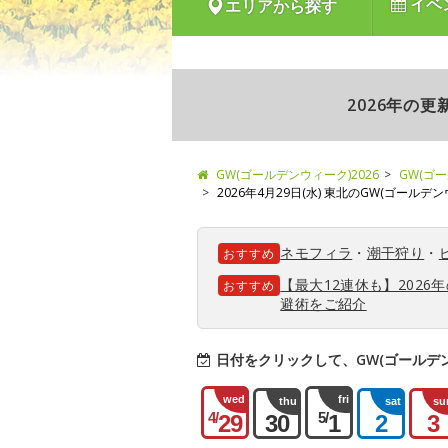
イベ
エリアから探す
2026年の
GW(ゴールデンウィーク)2026
GW(ゴ
2026年4月29日(水) 東北のGW(ゴールデ
ネモフィラ
・
潮干狩り
・
おすすめ
【最大12連休も】202
おすすめ
避術をご紹介
日付をクリックして、GW(ゴールデ
wed
fri
thu
sat
su
4/
5/
29
30
1
2
3