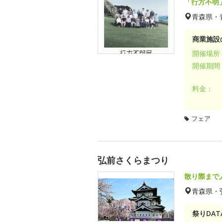
「行方不明
青森県・
商業施設
開催場所
開催期間
料金：
フェア
弘前さくらまつり
散り際まで
青森県・
祭りDAT