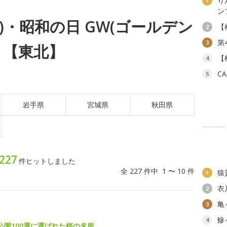
り
1
ン
(水)・昭和の日 GW(ゴールデン
【
2
第
3
ト【東北】
【
4
C
5
岩手県
宮城県
秋田県
227
件ヒットしました
全 227 件中 1 〜 10 件
猿
1
衣
2
亀
3
鰺
4
公園100選に選ばれた桜の名所