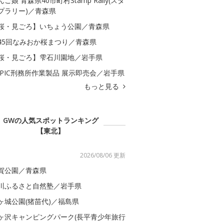
んご娘 青森県40市町村Stamp Rally(スタ
プラリー)／青森県
桜・見ごろ】いちょう公園／青森県
45回なみおか桜まつり／青森県
桜・見ごろ】雫石川園地／岩手県
APIC刑務所作業製品 展示即売会／岩手県
もっと見る
GWの人気スポットランキング
【東北】
2026/08/06 更新
賀公園／青森県
川ふるさと自然塾／岩手県
ヶ城公園(猪苗代)／福島県
ヶ沢キャンピングパーク(長平青少年旅行