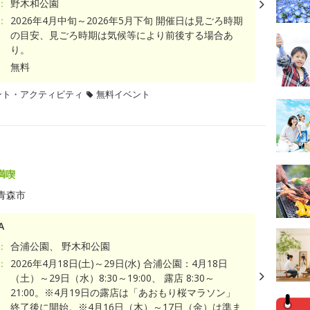
：
野木和公園
：
2026年4月中旬～2026年5月下旬 開催日は見ごろ時期
の目安、見ごろ時期は気候等により前後する場合あ
り。
無料
ント・アクティビティ
無料イベント
満喫
青森市
A
：
合浦公園、 野木和公園
：
2026年4月18日(土)～29日(水) 合浦公園：4月18日
（土）～29日（水）8:30～19:00、 露店 8:30～
21:00。※4月19日の露店は「あおもり桜マラソン」
終了後に開始。※4月16日（木）～17日（金）は準ま