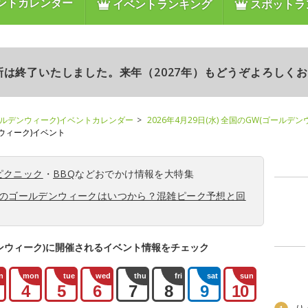
ントカレンダー
イベントランキング
スポットラ
更新は終了いたしました。来年（2027年）もどうぞよろしく
ールデンウィーク)イベントカレンダー
2026年4月29日(水) 全国のGW(ゴールデ
ンウィーク)イベント
ピクニック
・
BBQ
などおでかけ情報を大特集
6年のゴールデンウィークはいつから？混雑ピーク予想と回
ンウィーク)に開催されるイベント情報をチェック
n
mon
tue
wed
thu
fri
sat
sun
4
5
6
7
8
9
10