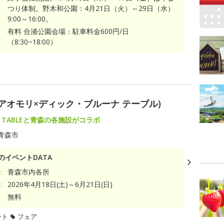
つり体制。野木和公園：4月21日（火）～29日（水）
9:00～16:00。
有料 合浦公園会場：駐車料金600円/日
（8:30~18:00）
ABLE(アオモリ×ディック・ブルーナ テーブル)
una TABLEと青森の各施設がコラボ
青森市
のイベントDATA
：
青森市内各所
：
2026年4月18日(土)～6月21日(日)
無料
ント
フェア