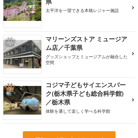
県
太平洋を一望できる本格レジャー施設
マリーンズストア ミュージア
2
ム店／千葉県
グッズショップとミュージアムが融合した
空間
コジマ子どもサイエンスパー
3
ク(栃木県子ども総合科学館)
／栃木県
体験を通して楽しく学べる科学館