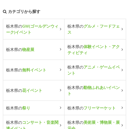
カテゴリから探す
栃木県の
GW(ゴールデンウィ
栃木県の
グルメ・フードフェ
ーク)イベント
ス
栃木県の
体験イベント・アク
栃木県の
物産展
ティビティ
栃木県の
アニメ・ゲームイベ
栃木県の
無料イベント
ント
栃木県の
動物ふれあいイベン
栃木県の
花イベント
ト
栃木県の
祭り
栃木県の
フリーマーケット
栃木県の
コンサート・音楽関
栃木県の
美術展・博物展・展
連イベント
示会