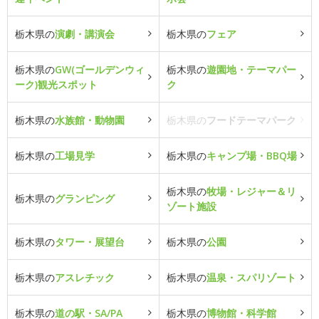
栃木県の
演劇・講演会
栃木県の
フェア
栃木県の
GW(ゴールデンウィ
栃木県の
遊園地・テーマパー
ーク)観光スポット
ク
栃木県の
水族館・動物園
栃木県の
フードテーマパーク
栃木県の
工場見学
栃木県の
キャンプ場・BBQ場
栃木県の
牧場・レジャー＆リ
栃木県の
グランピング
ゾート施設
栃木県の
タワー・展望台
栃木県の
公園
栃木県の
アスレチック
栃木県の
温泉・スパリゾート
栃木県の
道の駅・SA/PA
栃木県の
博物館・科学館