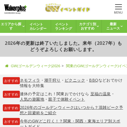
MENU
イベント
イベント
エリアから探
カテゴリ別
最新
カレンダー
ランキング
す
おすすめ
ニュース
2026年の更新は終了いたしました。来年（2027年）も
どうぞよろしくお願いします。
GW(ゴールデンウィーク)2026
関東のGW(ゴールデンウィーク)イ
ネモフィラ
・
潮干狩り
・
ピクニック
・
BBQ
などおでかけ
おすすめ
情報を大特集
連休の予定はこれ！関東おでかけなら
至福の温泉
・
おすすめ
人気の遊園地
・
親子で体験イベント
2026年のゴールデンウィークはいつから？混雑ピーク予
おすすめ
想と回避術をご紹介
今年のGWどこ行く！？関東・関西・東海エリア別スポ
おすすめ
ットガイド