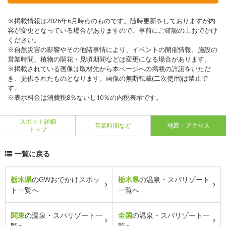
※掲載情報は2026年6月時点のものです。随時更新をしておりますが内
容が変更となっている場合がありますので、事前にご確認の上おでかけ
ください。
※自然災害の影響やその他諸事情により、イベントの開催情報、施設の
営業時間、植物の開花・見頃期間などは変更になる場合があります。
※掲載されている画像は取材先から本ページへの掲載の許諾をいただ
き、提供されたものとなります。画像の無断転載(二次使用)は禁止で
す。
※表示料金は消費税8％ないし10％の内税表示です。
スポット詳細
営業時間など
地図・アクセス
トップ
一覧に戻る
栃木県
のGWおでかけスポッ
栃木県
の温泉・スパリゾート
ト一覧へ
一覧へ
関東
の温泉・スパリゾート一
全国
の温泉・スパリゾート一
覧へ
覧へ