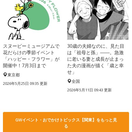
スヌーピーミュージアムで
30歳の夫婦なのに、見た目
花だらけの季節イベント
は「祖母と孫」――。急激
「ハッピー・フラワー」が
に老いる妻と成長が止まっ
開催中！7月3日まで
た夫の漫画が描く「歳と幸
せ」
東京都
全国
2026年5月25日 09:35 更新
2026年5月11日 09:43 更新
GWイベント・おでかけトピックス【関東】をもっと見
る