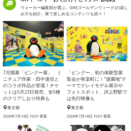
ウォーカー編集部が選ぶ、GW(ゴールデンウィーク)の楽し
み方を紹介。家で楽しめるコンテンツも続々！
7月開幕「ピングー展」、ミ
「ピングー」初の体験型展
ニチュア作家・田中達也と
覧会が有楽町に！“遊園地”テ
のコラボ作品が登場！チケ
ーマでクレイモデル展示や
ットは5月23日発売、全5種
フォトスポット、JR上野駅で
のクリアしおり特典も
は先行映像も
東京都
東京都
2026年7月14日 10:01 更新
2026年7月14日 10:01 更新