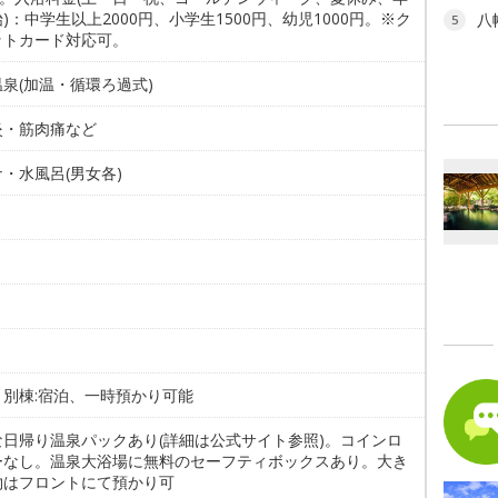
)：中学生以上2000円、小学生1500円、幼児1000円。※ク
八
5
ットカード対応可。
泉(加温・循環ろ過式)
炎・筋肉痛など
・水風呂(男女各)
。別棟:宿泊、一時預かり可能
な日帰り温泉パックあり(詳細は公式サイト参照)。コインロ
ーなし。温泉大浴場に無料のセーフティボックスあり。大き
物はフロントにて預かり可