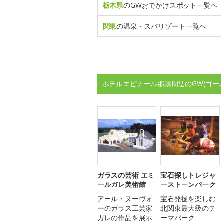
栃木県
のGWおでかけスポット一覧へ
関東
の温泉・スパリゾート一覧へ
ホテルエピナール那須周辺のGW(ゴー
ガラスの芸術 エミ
宝石探しトレジャ
ールガレ美術館
ーストーンパーク
アール・ヌーヴォ
宝石発掘を楽しむ
ーのガラス工芸家
北関東最大級のテ
ガレの作品を展示
ーマパーク