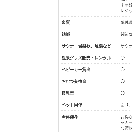
末年始
レジ
泉質
単純温
効能
関節
サウナ、岩盤欲、足湯など
サウナ
温泉グッズ販売・レンタル
◯
ベビーカー貸出
◯
おむつ交換台
◯
授乳室
◯
ペット同伴
あり
全体備考
お得
ッカ
な荷