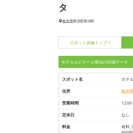
タ
栃木県
那須郡那須町
スポット詳細
トップ
ホテルエピナール那須の詳細データ
スポット名
ホテ
住所
栃木
営業時間
12:0
定休日
なし
料金
有料 
60