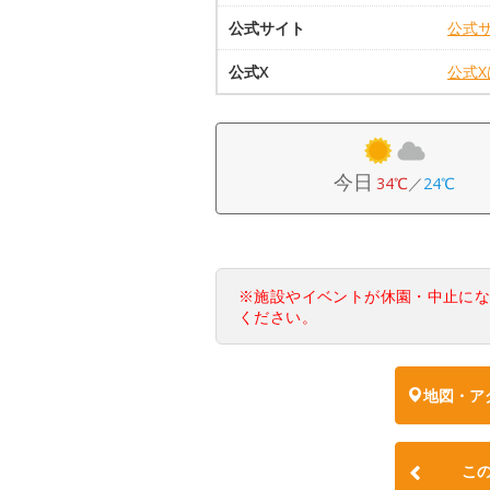
公式サイト
公式
公式X
公式
今日
34℃
／
24℃
※施設やイベントが休園・中止に
ください。
地図・ア
こ