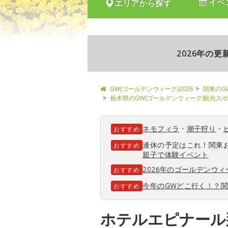
イベ
エリアから探す
2026年の
GW(ゴールデンウィーク)2026
関東のG
栃木県のGW(ゴールデンウィーク)観光ス
ネモフィラ
・
潮干狩り
・
おすすめ
連休の予定はこれ！関東
おすすめ
親子で体験イベント
2026年のゴールデンウ
おすすめ
今年のGWどこ行く！？
おすすめ
ホテルエピナール