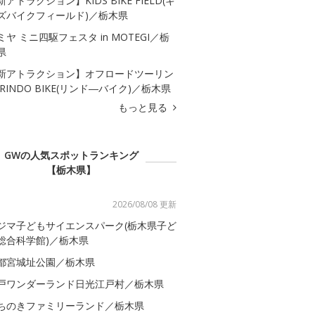
新アトラクション】KIDS BIKE FIELD(キ
ズバイクフィールド)／栃木県
ミヤ ミニ四駆フェスタ in MOTEGI／栃
県
新アトラクション】オフロードツーリン
 RINDO BIKE(リンド―バイク)／栃木県
もっと見る
GWの人気スポットランキング
【栃木県】
2026/08/08 更新
ジマ子どもサイエンスパーク(栃木県子ど
総合科学館)／栃木県
都宮城址公園／栃木県
戸ワンダーランド日光江戸村／栃木県
ちのきファミリーランド／栃木県