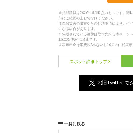
※掲載情報は2026年6月時点のものです。
前にご確認の上おでかけください。
※自然災害の影響やその他諸事情により、イ
になる場合があります。
※掲載されている画像は取材先から本ページ
載(二次使用)は禁止です。
※表示料金は消費税8％ないし10％の内税表示
スポット詳細
トップ
X(旧Twitter)
一覧に戻る