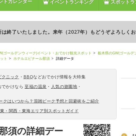
ントカレンダー
イベントランキング
スポットラ
更新は終了いたしました。来年（2027年）もどうぞよろしく
W(ゴールデンウィーク)イベント・おでかけ観光スポット
栃木県のGW(ゴールデ
ポット
ホテルエピナール那須
詳細データ
ピクニック
・
BBQ
などおでかけ情報を大特集
おでかけなら
至福の温泉
・
人気の遊園地
・
ィークはいつから？混雑ピーク予想と回避術をご紹介
関東・関西・東海エリア別スポットガイド
那須の詳細デー