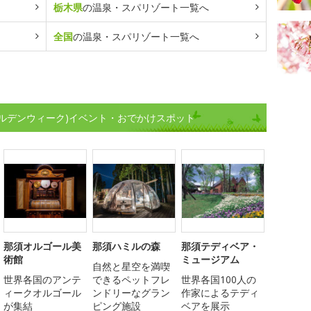
栃木県
の温泉・スパリゾート一覧へ
全国
の温泉・スパリゾート一覧へ
ルデンウィーク)イベント・おでかけスポット
那須オルゴール美
那須ハミルの森
那須テディベア・
術館
ミュージアム
自然と星空を満喫
世界各国のアンテ
できるペットフレ
世界各国100人の
ィークオルゴール
ンドリーなグラン
作家によるテディ
が集結
ピング施設
ベアを展示