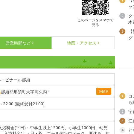
【
1
ッ
タ
2
このページをスマホで
木
見る
【
3
グ
営業時間など
地図・アクセス
ルエピナール那須
MAP
県
那須郡那須町大字高久丙１
コ
1
も
0～22:00 (最終受付21:00)
宇
2
江
3
入浴料金(平日)：中学生以上1500円、小学生1000円、幼児
と
4
0円。入浴料金(土・日・祝、ゴールデンウィーク、夏休み、年