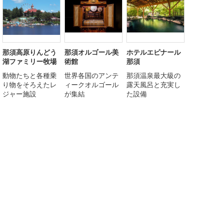
那須高原りんどう
那須オルゴール美
ホテルエピナール
湖ファミリー牧場
術館
那須
動物たちと各種乗
世界各国のアンテ
那須温泉最大級の
り物をそろえたレ
ィークオルゴール
露天風呂と充実し
ジャー施設
が集結
た設備