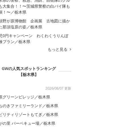
木県の警察、救急、消防、自衛隊のクル
も大集合！！〜茨城県警察の白バイ隊も
演！〜／栃木県
須野が原博物館 企画展 古地図に描か
た那須塩原の姿／栃木県
児0円キャンペーン わくわくうりんぼ
険プラン／栃木県
もっと見る
GWの人気スポットランキング
【栃木県】
2026/08/07 更新
原グリーンビレッジ／栃木県
ちのきファミリーランド／栃木県
ビリティリゾートもてぎ／栃木県
がの里 バーベキュー場／栃木県