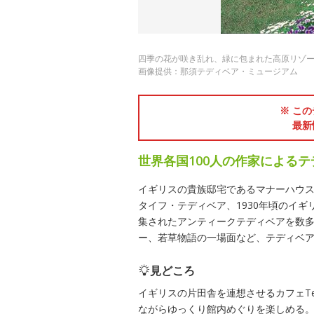
四季の花が咲き乱れ、緑に包まれた高原リゾ
画像提供：那須テディベア・ミュージアム
※ この
最新
世界各国100人の作家による
イギリスの貴族邸宅であるマナーハウス
タイフ・テディベア、1930年頃のイ
集されたアンティークテディベアを数
ー、若草物語の一場面など、テディベ
見どころ
イギリスの片田舎を連想させるカフェTed
ながらゆっくり館内めぐりを楽しめる