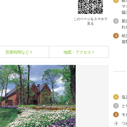
栃
1
マ
協
このページをスマホで
那
2
見る
れ
幼
3
冒
営業時間など
地図・アクセス
塩
1
と
2
モ
3
つ
4