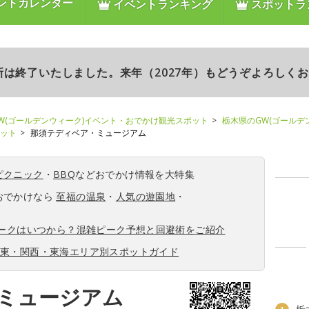
ントカレンダー
イベントランキング
スポットラ
更新は終了いたしました。来年（2027年）もどうぞよろしく
W(ゴールデンウィーク)イベント・おでかけ観光スポット
栃木県のGW(ゴールデ
ポット
那須テディベア・ミュージアム
ピクニック
・
BBQ
などおでかけ情報を大特集
おでかけなら
至福の温泉
・
人気の遊園地
・
ィークはいつから？混雑ピーク予想と回避術をご紹介
関東・関西・東海エリア別スポットガイド
ミュージアム