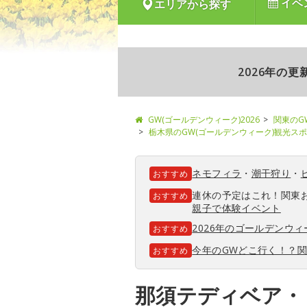
イベ
エリアから探す
2026年の
GW(ゴールデンウィーク)2026
関東のG
栃木県のGW(ゴールデンウィーク)観光ス
ネモフィラ
・
潮干狩り
・
おすすめ
連休の予定はこれ！関東
おすすめ
親子で体験イベント
2026年のゴールデンウ
おすすめ
今年のGWどこ行く！？
おすすめ
那須テディベア・