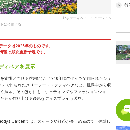
益
5
那須テディベア・ミュージアム
ートに位置する
データは2025年のものです。
情報は順次更新予定です。
テディベアを展示
を彷彿とさせる館内には、1910年頃のドイツで作られたシュ
ギリスで作られたメリーソート・テディベアなど、世界中から収
多く展示。そのほかにも、ウェディングやファッションショ
アたちが作り上げる多彩なディスプレイも必見。
dy’s Gardenでは、スイーツや紅茶が楽しめるので、休憩し
。