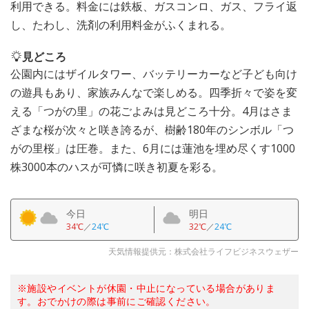
利用できる。料金には鉄板、ガスコンロ、ガス、フライ返
し、たわし、洗剤の利用料金がふくまれる。
見どころ
公園内にはザイルタワー、バッテリーカーなど子ども向け
の遊具もあり、家族みんなで楽しめる。四季折々で姿を変
える「つがの里」の花ごよみは見どころ十分。4月はさま
ざまな桜が次々と咲き誇るが、樹齢180年のシンボル「つ
がの里桜」は圧巻。また、6月には蓮池を埋め尽くす1000
株3000本のハスが可憐に咲き初夏を彩る。
今日
明日
34℃
／
24℃
32℃
／
24℃
天気情報提供元：株式会社ライフビジネスウェザー
※施設やイベントが休園・中止になっている場合がありま
す。おでかけの際は事前にご確認ください。