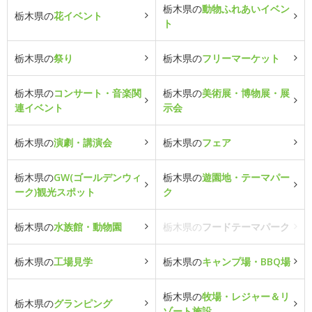
栃木県の
動物ふれあいイベン
栃木県の
花イベント
ト
栃木県の
祭り
栃木県の
フリーマーケット
栃木県の
コンサート・音楽関
栃木県の
美術展・博物展・展
連イベント
示会
栃木県の
演劇・講演会
栃木県の
フェア
栃木県の
GW(ゴールデンウィ
栃木県の
遊園地・テーマパー
ーク)観光スポット
ク
栃木県の
水族館・動物園
栃木県の
フードテーマパーク
栃木県の
工場見学
栃木県の
キャンプ場・BBQ場
栃木県の
牧場・レジャー＆リ
栃木県の
グランピング
ゾート施設