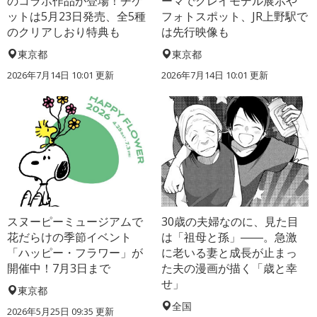
のコラボ作品が登場！チケ
ーマでクレイモデル展示や
ットは5月23日発売、全5種
フォトスポット、JR上野駅で
のクリアしおり特典も
は先行映像も
東京都
東京都
2026年7月14日 10:01 更新
2026年7月14日 10:01 更新
スヌーピーミュージアムで
30歳の夫婦なのに、見た目
花だらけの季節イベント
は「祖母と孫」――。急激
「ハッピー・フラワー」が
に老いる妻と成長が止まっ
開催中！7月3日まで
た夫の漫画が描く「歳と幸
せ」
東京都
全国
2026年5月25日 09:35 更新