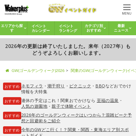
MENU
イベント
イベント
エリアから探
カテゴリ別
最新
カレンダー
ランキング
す
おすすめ
ニュース
2026年の更新は終了いたしました。来年（2027年）も
どうぞよろしくお願いします。
GW(ゴールデンウィーク)2026
関東のGW(ゴールデンウィーク)イ
ネモフィラ
・
潮干狩り
・
ピクニック
・
BBQ
などおでかけ
おすすめ
情報を大特集
連休の予定はこれ！関東おでかけなら
至福の温泉
・
おすすめ
人気の遊園地
・
親子で体験イベント
2026年のゴールデンウィークはいつから？混雑ピーク予
おすすめ
想と回避術をご紹介
今年のGWどこ行く！？関東・関西・東海エリア別スポ
おすすめ
ットガイド