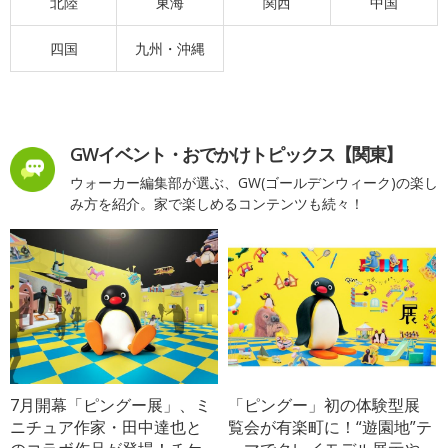
北陸
東海
関西
中国
四国
九州・沖縄
GWイベント・おでかけトピックス【関東】
ウォーカー編集部が選ぶ、GW(ゴールデンウィーク)の楽し
み方を紹介。家で楽しめるコンテンツも続々！
7月開幕「ピングー展」、ミ
「ピングー」初の体験型展
ニチュア作家・田中達也と
覧会が有楽町に！“遊園地”テ