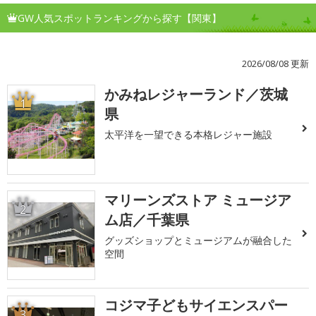
GW人気スポットランキングから探す【関東】
2026/08/08 更新
かみねレジャーランド／茨城
1
県
太平洋を一望できる本格レジャー施設
マリーンズストア ミュージア
2
ム店／千葉県
グッズショップとミュージアムが融合した
空間
コジマ子どもサイエンスパー
3