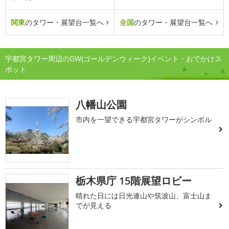
関東
のタワー・展望台一覧へ
全国
のタワー・展望台一覧へ
宇都宮タワー周辺のGW(ゴールデンウィーク)イベント・おでかけス
ポット
八幡山公園
市内を一望できる宇都宮タワーがシンボル
栃木県庁 15階展望ロビー
晴れた日には日光連山や筑波山、富士山ま
でが見える