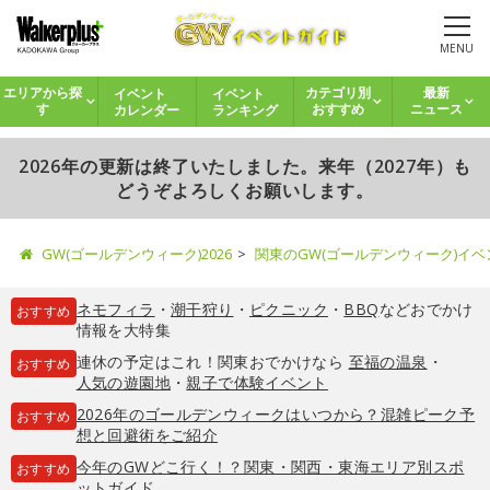
MENU
イベント
イベント
エリアから探
カテゴリ別
最新
カレンダー
ランキング
す
おすすめ
ニュース
2026年の更新は終了いたしました。来年（2027年）も
どうぞよろしくお願いします。
GW(ゴールデンウィーク)2026
関東のGW(ゴールデンウィーク)イ
ネモフィラ
・
潮干狩り
・
ピクニック
・
BBQ
などおでかけ
おすすめ
情報を大特集
連休の予定はこれ！関東おでかけなら
至福の温泉
・
おすすめ
人気の遊園地
・
親子で体験イベント
2026年のゴールデンウィークはいつから？混雑ピーク予
おすすめ
想と回避術をご紹介
今年のGWどこ行く！？関東・関西・東海エリア別スポ
おすすめ
ットガイド