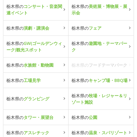
栃木県の
コンサート・音楽関
栃木県の
美術展・博物展・展
連イベント
示会
栃木県の
演劇・講演会
栃木県の
フェア
栃木県の
GW(ゴールデンウィ
栃木県の
遊園地・テーマパー
ーク)観光スポット
ク
栃木県の
水族館・動物園
栃木県の
フードテーマパーク
栃木県の
工場見学
栃木県の
キャンプ場・BBQ場
栃木県の
牧場・レジャー＆リ
栃木県の
グランピング
ゾート施設
栃木県の
タワー・展望台
栃木県の
公園
栃木県の
アスレチック
栃木県の
温泉・スパリゾート