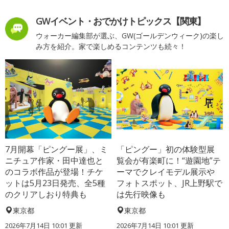
GWイベント・おでかけトピックス【関東】
ウォーカー編集部が選ぶ、GW(ゴールデンウィーク)の楽し
み方を紹介。家で楽しめるコンテンツも続々！
7月開幕「ピングー展」、ミ
「ピングー」初の体験型展
ニチュア作家・田中達也と
覧会が有楽町に！“遊園地”テ
のコラボ作品が登場！チケ
ーマでクレイモデル展示や
ットは5月23日発売、全5種
フォトスポット、JR上野駅で
のクリアしおり特典も
は先行映像も
東京都
東京都
2026年7月14日 10:01 更新
2026年7月14日 10:01 更新