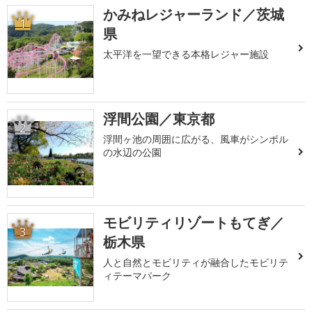
かみねレジャーランド／茨城
1
県
太平洋を一望できる本格レジャー施設
浮間公園／東京都
2
浮間ヶ池の周囲に広がる、風車がシンボル
の水辺の公園
モビリティリゾートもてぎ／
3
栃木県
人と自然とモビリティが融合したモビリテ
ィテーマパーク