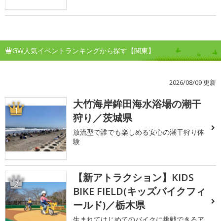
GW人気イベントランキングから探す【関東】
2026/08/09 更新
大竹海岸鉾田海水浴場の潮干
1
狩り／茨城県
放流型で誰でも楽しめる安心の潮干狩り体
験
【新アトラクション】KIDS
2
BIKE FIELD(キッズバイクフィ
ールド)／栃木県
生まれてはじめてのバイクに挑戦できるア