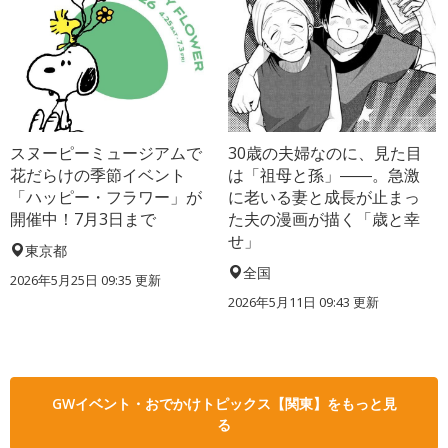
スヌーピーミュージアムで
30歳の夫婦なのに、見た目
花だらけの季節イベント
は「祖母と孫」――。急激
「ハッピー・フラワー」が
に老いる妻と成長が止まっ
開催中！7月3日まで
た夫の漫画が描く「歳と幸
せ」
東京都
全国
2026年5月25日 09:35 更新
2026年5月11日 09:43 更新
GWイベント・おでかけトピックス【関東】をもっと見
る