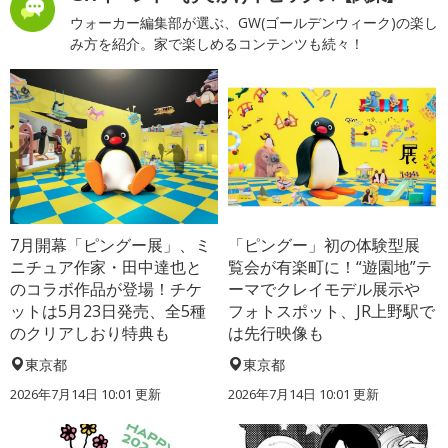
ウォーカー編集部が選ぶ、GW(ゴールデンウィーク)の楽し
み方を紹介。家で楽しめるコンテンツも続々！
7月開幕「ピングー展」、ミ
「ピングー」初の体験型展
ニチュア作家・田中達也と
覧会が有楽町に！“遊園地”テ
のコラボ作品が登場！チケ
ーマでクレイモデル展示や
ットは5月23日発売、全5種
フォトスポット、JR上野駅で
のクリアしおり特典も
は先行映像も
東京都
東京都
2026年7月14日 10:01 更新
2026年7月14日 10:01 更新