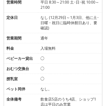
営業時間
平日 8:30～21:00 土･日･祝 10:00～
21:00
定休日
なし (12月29日～1月3日、他に土･
日曜・祝日に臨時休館日あり、要
確認)
営業期間
通年
料金
入場無料
ベビーカー貸出
◯
おむつ交換台
◯
授乳室
◯
ペット同伴
なし。
全体備考
飲食店5店のうち4店、ショップ1
店は平日のみ営業