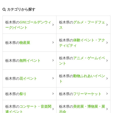
カテゴリから探す
栃木県の
GW(ゴールデンウィ
栃木県の
グルメ・フードフェ
ーク)イベント
ス
栃木県の
体験イベント・アク
栃木県の
物産展
ティビティ
栃木県の
アニメ・ゲームイベ
栃木県の
無料イベント
ント
栃木県の
動物ふれあいイベン
栃木県の
花イベント
ト
栃木県の
祭り
栃木県の
フリーマーケット
栃木県の
コンサート・音楽関
栃木県の
美術展・博物展・展
連イベント
示会