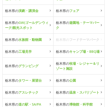
栃木県の
演劇・講演会
栃木県の
フェア
栃木県の
GW(ゴールデンウィ
栃木県の
遊園地・テーマパー
ーク)観光スポット
ク
栃木県の
水族館・動物園
栃木県の
フードテーマパーク
栃木県の
工場見学
栃木県の
キャンプ場・BBQ場
栃木県の
牧場・レジャー＆リ
栃木県の
グランピング
ゾート施設
栃木県の
タワー・展望台
栃木県の
公園
栃木県の
アスレチック
栃木県の
温泉・スパリゾート
栃木県の
道の駅・SA/PA
栃木県の
博物館・科学館