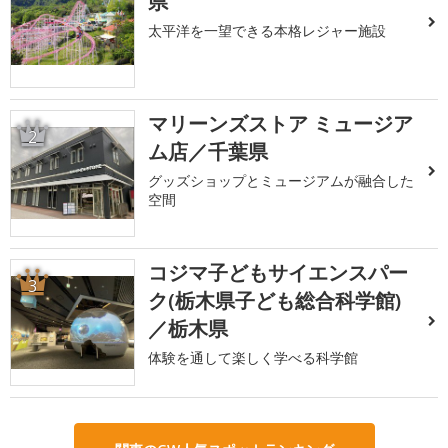
県
太平洋を一望できる本格レジャー施設
マリーンズストア ミュージア
2
ム店／千葉県
グッズショップとミュージアムが融合した
空間
コジマ子どもサイエンスパー
3
ク(栃木県子ども総合科学館)
／栃木県
体験を通して楽しく学べる科学館