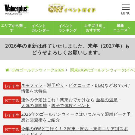
MENU
イベント
イベント
エリアから探
カテゴリ別
最新
カレンダー
ランキング
す
おすすめ
ニュース
2026年の更新は終了いたしました。来年（2027年）も
どうぞよろしくお願いします。
GW(ゴールデンウィーク)2026
関東のGW(ゴールデンウィーク)イ
ネモフィラ
・
潮干狩り
・
ピクニック
・
BBQ
などおでかけ
おすすめ
情報を大特集
連休の予定はこれ！関東おでかけなら
至福の温泉
・
おすすめ
人気の遊園地
・
親子で体験イベント
2026年のゴールデンウィークはいつから？混雑ピーク予
おすすめ
想と回避術をご紹介
今年のGWどこ行く！？関東・関西・東海エリア別スポ
おすすめ
ットガイド