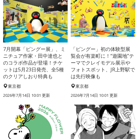
7月開幕「ピングー展」、ミ
「ピングー」初の体験型展
ニチュア作家・田中達也と
覧会が有楽町に！“遊園地”テ
のコラボ作品が登場！チケ
ーマでクレイモデル展示や
ットは5月23日発売、全5種
フォトスポット、JR上野駅で
のクリアしおり特典も
は先行映像も
東京都
東京都
2026年7月14日 10:01 更新
2026年7月14日 10:01 更新