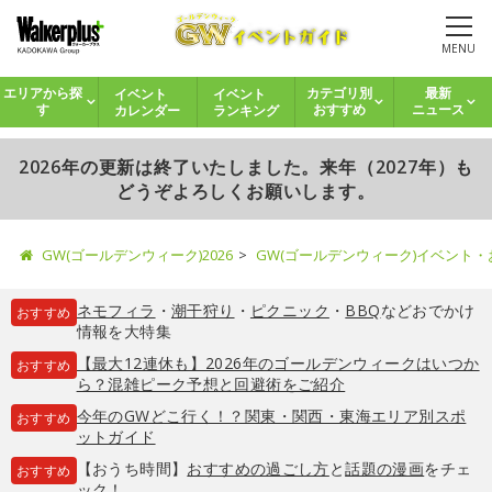
MENU
イベント
イベント
エリアから探
カテゴリ別
最新
カレンダー
ランキング
す
おすすめ
ニュース
2026年の更新は終了いたしました。来年（2027年）も
どうぞよろしくお願いします。
GW(ゴールデンウィーク)2026
GW(ゴールデンウィーク)イベント
ネモフィラ
・
潮干狩り
・
ピクニック
・
BBQ
などおでかけ
おすすめ
情報を大特集
【最大12連休も】2026年のゴールデンウィークはいつか
おすすめ
ら？混雑ピーク予想と回避術をご紹介
今年のGWどこ行く！？関東・関西・東海エリア別スポ
おすすめ
ットガイド
【おうち時間】
おすすめの過ごし方
と
話題の漫画
をチェ
おすすめ
ック！