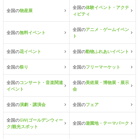
全国の
体験イベント・アクテ
全国の
物産展
ィビティ
全国の
アニメ・ゲームイベン
全国の
無料イベント
ト
全国の
花イベント
全国の
動物ふれあいイベント
全国の
祭り
全国の
フリーマーケット
全国の
コンサート・音楽関連
全国の
美術展・博物展・展示
イベント
会
全国の
演劇・講演会
全国の
フェア
全国の
GW(ゴールデンウィー
全国の
遊園地・テーマパーク
ク)観光スポット