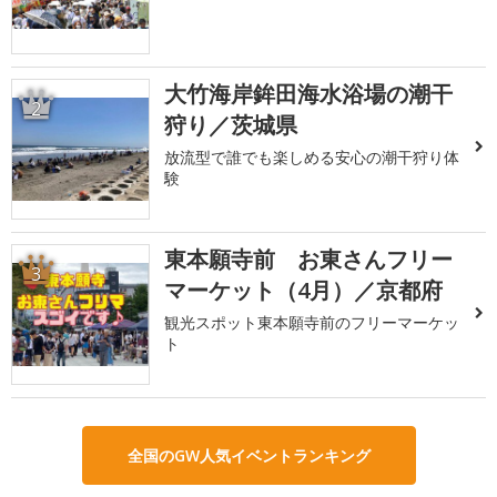
大竹海岸鉾田海水浴場の潮干
2
狩り／茨城県
放流型で誰でも楽しめる安心の潮干狩り体
験
東本願寺前 お東さんフリー
3
マーケット（4月）／京都府
観光スポット東本願寺前のフリーマーケッ
ト
全国のGW人気イベントランキング