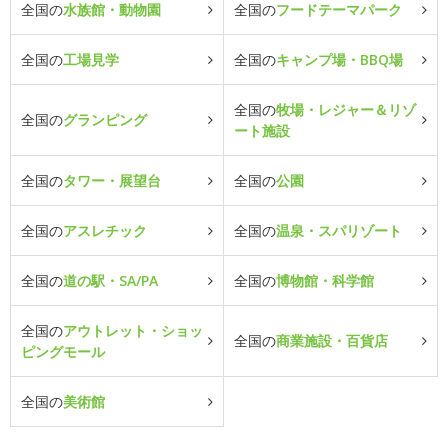
全国の
水族館・動物園
全国の
フードテーマパーク
全国の
工場見学
全国の
キャンプ場・BBQ場
全国の
牧場・レジャー＆リゾ
全国の
グランピング
ート施設
全国の
タワー・展望台
全国の
公園
全国の
アスレチック
全国の
温泉・スパリゾート
全国の
道の駅・SA/PA
全国の
博物館・科学館
全国の
アウトレット・ショッ
全国の
商業施設・百貨店
ピングモール
全国の
美術館